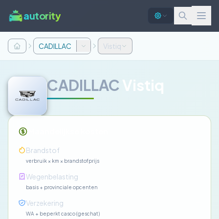
autority
CADILLAC
Vistiq
CADILLAC
Vistiq
Maandelijkse kosten
—
Brandstof
verbruik × km × brandstofprijs
—
Wegenbelasting
basis + provinciale opcenten
—
Verzekering
WA + beperkt casco (geschat)