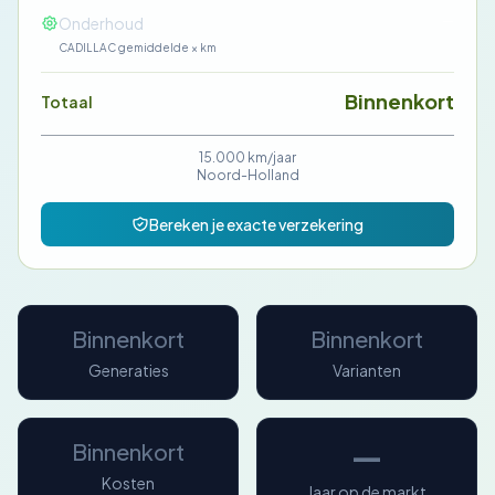
—
Onderhoud
CADILLAC gemiddelde × km
Binnenkort
Totaal
15.000 km/jaar
Noord-Holland
Bereken je exacte verzekering
Binnenkort
Binnenkort
Generaties
Varianten
—
Binnenkort
Kosten
Jaar op de markt