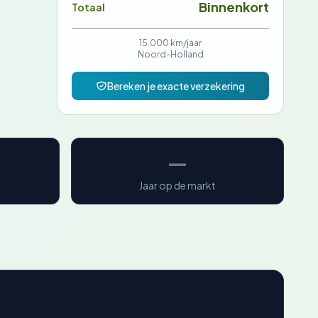
Binnenkort
Totaal
15.000 km/jaar
Noord-Holland
Bereken je exacte verzekering
—
Jaar op de markt