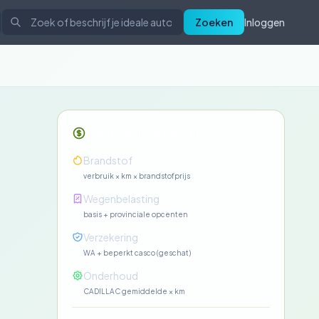
Zoeken
Inloggen
Maandelijkse kosten
—
Brandstof
verbruik × km × brandstofprijs
—
Wegenbelasting
basis + provinciale opcenten
—
Verzekering
WA + beperkt casco (geschat)
—
Onderhoud
CADILLAC gemiddelde × km