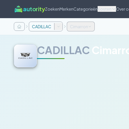
autority
Zoeken
Merken
Categorieën
Kosten
Over o
CADILLAC
Cimarron
CADILLAC
Cimarr