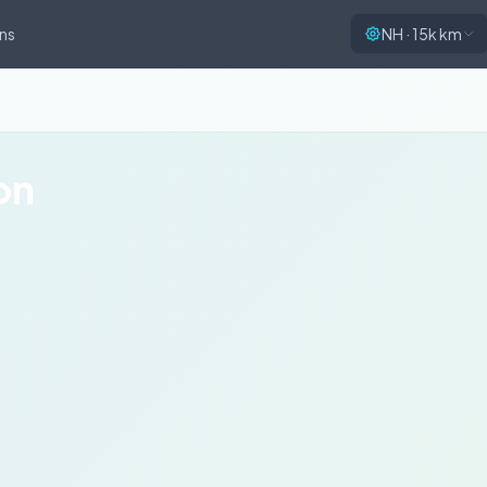
ns
NH · 15k km
on