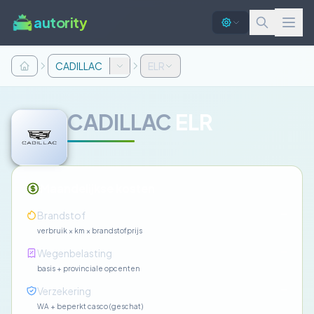
autority
CADILLAC
ELR
CADILLAC
ELR
Maandelijkse kosten
—
Brandstof
verbruik × km × brandstofprijs
—
Wegenbelasting
basis + provinciale opcenten
—
Verzekering
WA + beperkt casco (geschat)