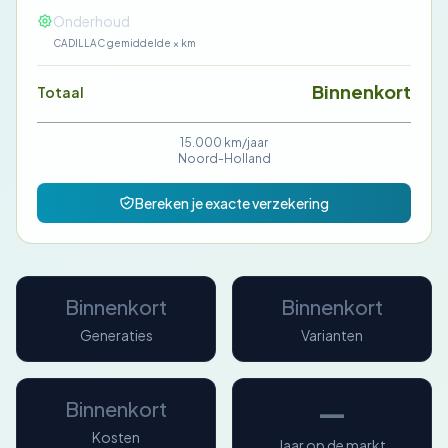
—
Onderhoud
CADILLAC gemiddelde × km
Binnenkort
Totaal
15.000 km/jaar
Noord-Holland
Bereken je exacte verzekering
Binnenkort
Binnenkort
Generaties
Varianten
—
Binnenkort
Kosten
Jaar op de markt