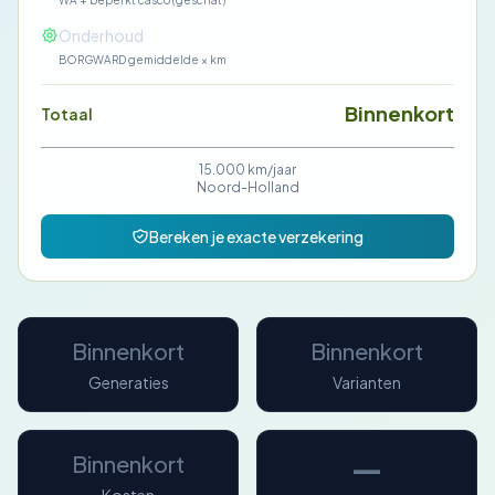
WA + beperkt casco (geschat)
—
Onderhoud
BORGWARD gemiddelde × km
Binnenkort
Totaal
15.000 km/jaar
Noord-Holland
Bereken je exacte verzekering
Binnenkort
Binnenkort
Generaties
Varianten
—
Binnenkort