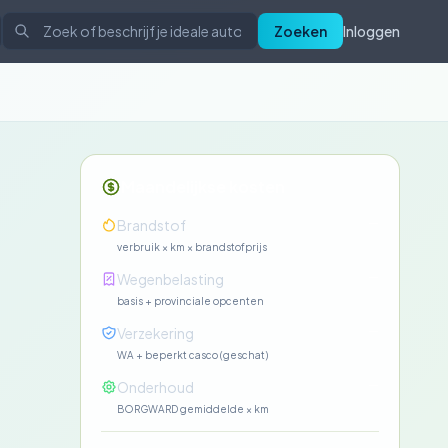
Zoeken
Inloggen
Maandelijkse kosten
—
Brandstof
verbruik × km × brandstofprijs
—
Wegenbelasting
basis + provinciale opcenten
—
Verzekering
WA + beperkt casco (geschat)
—
Onderhoud
BORGWARD gemiddelde × km