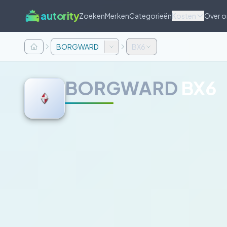
autority
Zoeken
Merken
Categorieën
Kosten
Over o
BORGWARD
BX6
BORGWARD
BX6