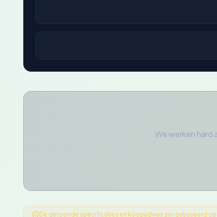
We werken hard 
De getoonde specificaties en koopadvies zijn gebaseerd op ge