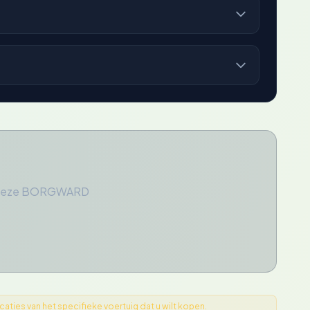
or deze BORGWARD
ties van het specifieke voertuig dat u wilt kopen.