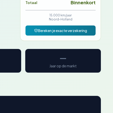
Binnenkort
Totaal
15.000 km/jaar
Noord-Holland
Bereken je exacte verzekering
—
Jaar op de markt