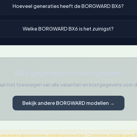
Hoeveel generaties heeft de BORGWARD BX6?
Welke BORGWARD BX6 is het zuinigst?
BX6 gegevens worden geladen
aan het toevoegen van alle varianten en kostgegevens vo
Bekijk andere BORGWARD modellen →
nerieke data en kunnen afwijkingen bevatten. Controleer altijd de specifica