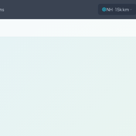
ns
NH · 15k km