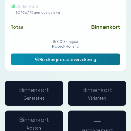
—
Onderhoud
BORGWARD gemiddelde × km
Binnenkort
Totaal
15.000 km/jaar
Noord-Holland
Bereken je exacte verzekering
Binnenkort
Binnenkort
Generaties
Varianten
—
Binnenkort
Kosten
Jaar op de markt