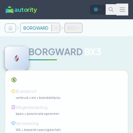
autority
BORGWARD
BX3
BORGWARD
BX3
Maandelijkse kosten
—
Brandstof
verbruik × km × brandstofprijs
—
Wegenbelasting
basis + provinciale opcenten
—
Verzekering
WA + beperkt casco (geschat)