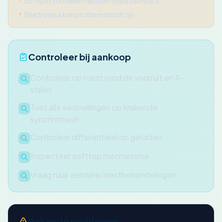
US-spec modellen hebben lelijke bumpers
Elektronica kan problematisch zijn
Controleer bij aankoop
Controleer op roest rond de voorruit en A-
stijlen
Test alle versnellingen op krakende
synchromesh
Controleer differentieel op geluiden
Inspecteer softtop mechanisme
Vraag naar eerdere roestbehandelingen
Bekende problemen