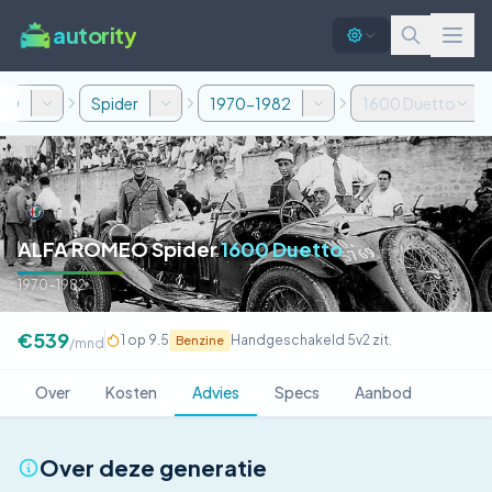
autority
MEO
Spider
1970-1982
1600 Duetto
ALFA ROMEO Spider
1600 Duetto
1970-1982
€539
1 op 9.5
Handgeschakeld 5v
2 zit.
Benzine
/mnd
Over
Kosten
Advies
Specs
Aanbod
Over deze generatie