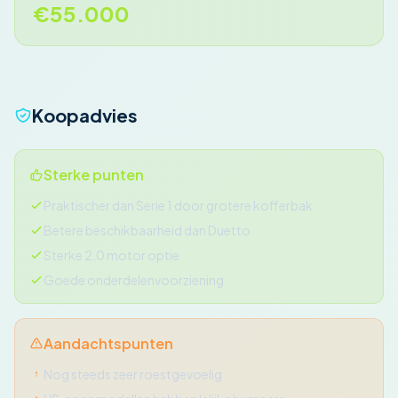
€55.000
Koopadvies
Sterke punten
Praktischer dan Serie 1 door grotere kofferbak
Betere beschikbaarheid dan Duetto
Sterke 2.0 motor optie
Goede onderdelenvoorziening
Aandachtspunten
Nog steeds zeer roestgevoelig