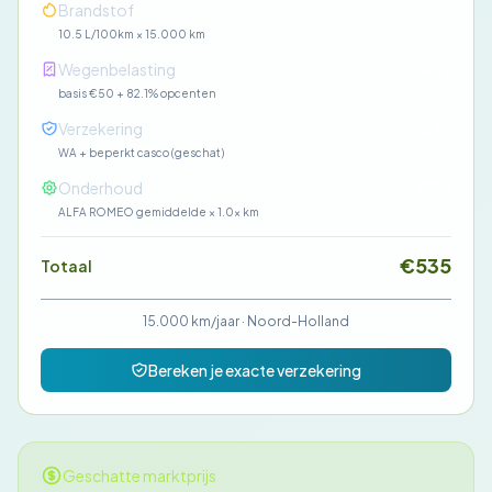
Brandstof
€269
10.5 L/100km × 15.000 km
Wegenbelasting
€91
basis €50 + 82.1% opcenten
Verzekering
€85
WA + beperkt casco (geschat)
Onderhoud
€90
ALFA ROMEO gemiddelde × 1.0× km
€535
Totaal
15.000 km/jaar
·
Noord-Holland
Bereken je exacte verzekering
Geschatte marktprijs