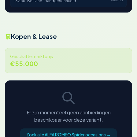
/maand
132 pk · Benzine · Handgeschakeld
Kopen & Lease
Geschatte marktprijs
€55.000
Er zijn momenteel geen aanbiedingen
beschikbaar voor deze variant.
Zoek alle ALFA ROMEO Spider occasions →