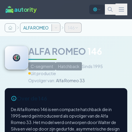
autority
ALFA ROMEO
146
ALFA ROMEO
146
C-segment
Hatchback
Sinds 1995
Uit productie
Opvolger van:
Alfa Romeo 33
Over de 146
De Alfa Romeo 146 is een compacte hatchback die in
1995 werd geïntroduceerd als opvolger van de Alfa
Romeo 33. Het model werd ontworpen door Walter de
Silva en viel op door zijn gedurfde, asymmetrische design