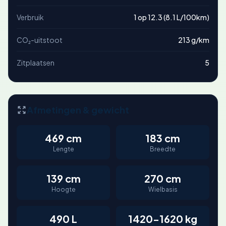
Verbruik
1 op 12.3 (8.1 L/100km)
CO₂-uitstoot
213 g/km
Zitplaatsen
5
Afmetingen & gewicht
469 cm
183 cm
Lengte
Breedte
139 cm
270 cm
Hoogte
Wielbasis
490 L
1420-1620 kg