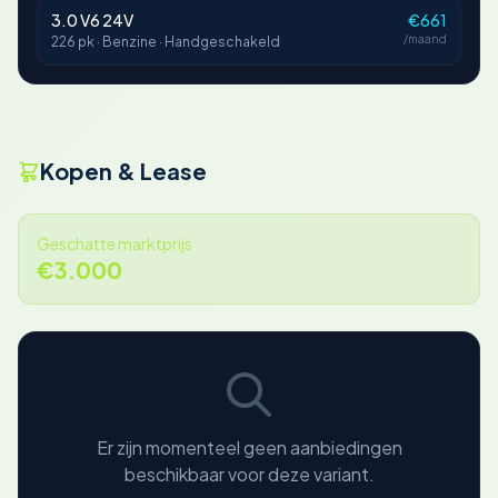
3.0 V6 24V
€661
/maand
226 pk · Benzine · Handgeschakeld
Kopen & Lease
Geschatte marktprijs
€3.000
Er zijn momenteel geen aanbiedingen
beschikbaar voor deze variant.