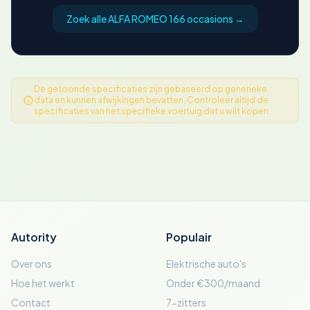
Zoek alle ALFA ROMEO 166 occasions →
De getoonde specificaties zijn gebaseerd op generieke
data en kunnen afwijkingen bevatten. Controleer altijd de
specificaties van het specifieke voertuig dat u wilt kopen.
Autority
Populair
Over ons
Elektrische auto's
Hoe het werkt
Onder €300/maand
Contact
7-zitters