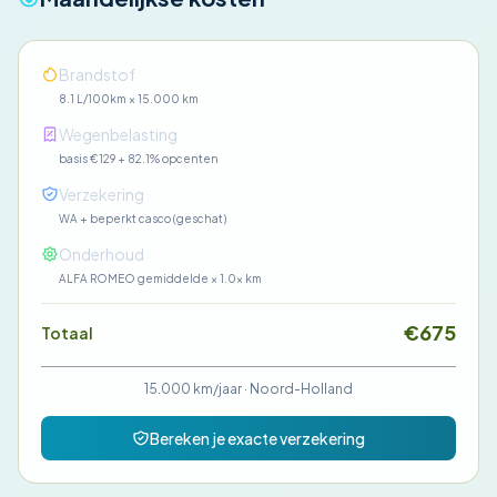
Brandstof
€177
8.1 L/100km × 15.000 km
Wegenbelasting
€235
basis €129 + 82.1% opcenten
Verzekering
€160
WA + beperkt casco (geschat)
Onderhoud
€104
ALFA ROMEO gemiddelde × 1.0× km
€675
Totaal
15.000 km/jaar
·
Noord-Holland
Bereken je exacte verzekering