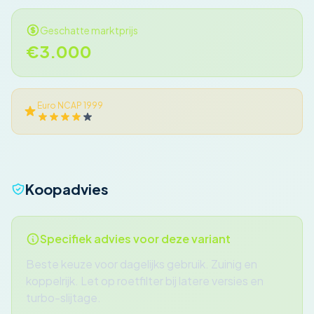
Geschatte marktprijs
€3.000
Euro NCAP 1999
Koopadvies
Specifiek advies voor deze variant
Beste keuze voor dagelijks gebruik. Zuinig en
koppelrijk. Let op roetfilter bij latere versies en
turbo-slijtage.