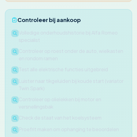
Controleer bij aankoop
Volledige onderhoudshistorie bij Alfa Romeo
specialist
Controleer op roest onder de auto, wielkasten
en rondom ramen
Test alle elektrische functies uitgebreid
Luister naar tikgeluiden bij koude start (variator
Twin Spark)
Controleer op olielekken bij motor en
versnellingsbak
Check de staat van het koelsysteem
Proefrit maken om ophanging te beoordelen