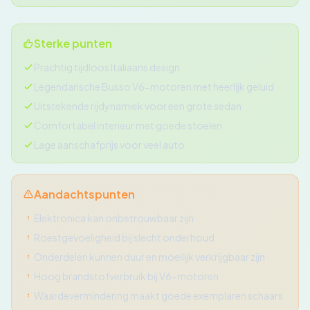
Sterke punten
Prachtig tijdloos Italiaans design
Legendarische Busso V6-motoren met heerlijk geluid
Uitstekende rijdynamiek voor een grote sedan
Comfortabel interieur met goede stoelen
Lage aanschafprijs voor veel auto
Aandachtspunten
Elektronica kan onbetrouwbaar zijn
Roestgevoeligheid bij slecht onderhoud
Onderdelen kunnen duur en moeilijk verkrijgbaar zijn
Hoog brandstofverbruik bij V6-motoren
Waardevermindering maakt goede exemplaren schaars