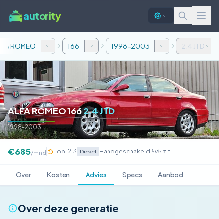
autority
LFA ROMEO
166
1998-2003
2.4 JTD
ALFA ROMEO 166
2.4 JTD
1998-2003
€685
1 op 12.3
Handgeschakeld 5v
5 zit.
Diesel
/mnd
Over
Kosten
Advies
Specs
Aanbod
Over deze generatie