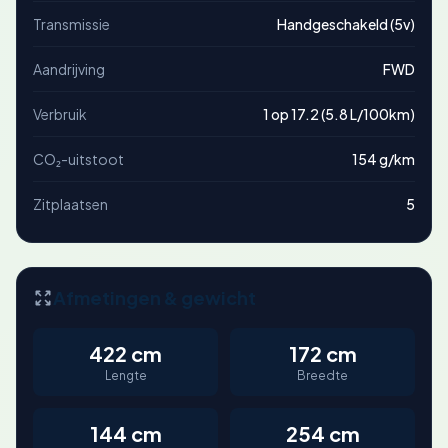
Transmissie
Handgeschakeld (5v)
Aandrijving
FWD
Verbruik
1 op 17.2 (5.8 L/100km)
CO₂-uitstoot
154 g/km
Zitplaatsen
5
Afmetingen & gewicht
422 cm
172 cm
Lengte
Breedte
144 cm
254 cm