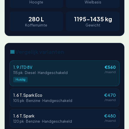
Hoogte
Wielbasis
280 L
1195-1435 kg
Kofferruimte
Gewicht
Vergelijk varianten
1.9 JTD 8V
€560
/maand
115 pk · Diesel · Handgeschakeld
Huidig
1.6 T.Spark Eco
€470
/maand
105 pk · Benzine · Handgeschakeld
1.6 T.Spark
€480
/maand
120 pk · Benzine · Handgeschakeld