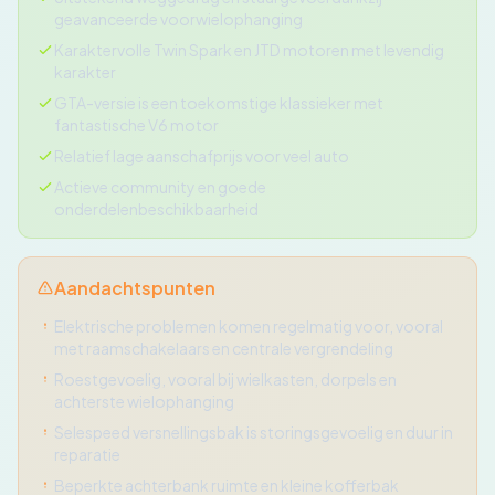
geavanceerde voorwielophanging
Karaktervolle Twin Spark en JTD motoren met levendig
karakter
GTA-versie is een toekomstige klassieker met
fantastische V6 motor
Relatief lage aanschafprijs voor veel auto
Actieve community en goede
onderdelenbeschikbaarheid
Aandachtspunten
Elektrische problemen komen regelmatig voor, vooral
met raamschakelaars en centrale vergrendeling
Roestgevoelig, vooral bij wielkasten, dorpels en
achterste wielophanging
Selespeed versnellingsbak is storingsgevoelig en duur in
reparatie
Beperkte achterbank ruimte en kleine kofferbak