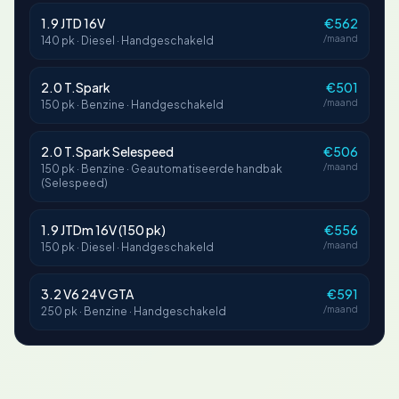
1.9 JTD 16V
€562
/maand
140 pk · Diesel · Handgeschakeld
2.0 T.Spark
€501
/maand
150 pk · Benzine · Handgeschakeld
2.0 T.Spark Selespeed
€506
/maand
150 pk · Benzine · Geautomatiseerde handbak
(Selespeed)
1.9 JTDm 16V (150 pk)
€556
/maand
150 pk · Diesel · Handgeschakeld
3.2 V6 24V GTA
€591
/maand
250 pk · Benzine · Handgeschakeld