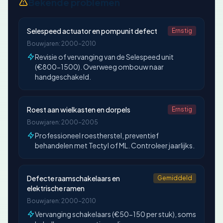
Bekende problemen
Selespeed actuator en pompunit defect
Ernstig
Bouwjaren: 2000-2010
Revisie of vervanging van de Selespeed unit
(€800-1500). Overweeg ombouw naar
handgeschakeld.
Roest aan wielkasten en dorpels
Ernstig
Bouwjaren: 2000-2005
Professioneel roestherstel, preventief
behandelen met Tectyl of ML. Controleer jaarlijks.
Defecte raamschakelaars en
Gemiddeld
elektrische ramen
Bouwjaren: 2000-2010
Vervanging schakelaars (€50-150 per stuk), soms