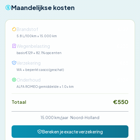
Maandelijkse kosten
Brandstof
€127
5.8 L/100km × 15.000 km
Wegenbelasting
€235
basis €129 + 82.1% opcenten
Verzekering
€85
WA + beperkt casco (geschat)
Onderhoud
€104
ALFA ROMEO gemiddelde × 1.0× km
€550
Totaal
15.000 km/jaar
·
Noord-Holland
Bereken je exacte verzekering