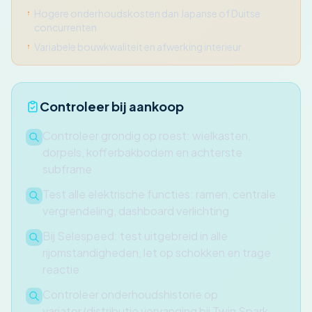
Hogere onderhoudskosten dan Japanse of Duitse
concurrenten
Variabele bouwkwaliteit en afwerking interieur
Controleer bij aankoop
Controleer grondig op roest: wielkasten,
dorpels, kofferbakbodem en achterste
subframe
Test alle elektrische functies: ramen, centrale
vergrendeling, dashboard verlichting
Bij Selespeed: test uitgebreid in alle
rijomstandigheden, let op schokken en trage
reactie
Controleer onderhoudshistorie op
variator/distributie vervanging bij Twin Spark