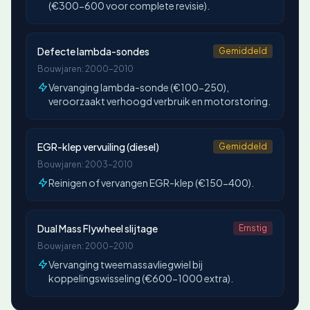
(€300-600 voor complete revisie).
Defecte lambda-sondes
Gemiddeld
Bouwjaren: 2000-2010
Vervanging lambda-sonde (€100-250),
veroorzaakt verhoogd verbruik en motorstoring.
EGR-klep vervuiling (diesel)
Gemiddeld
Bouwjaren: 2003-2010
Reinigen of vervangen EGR-klep (€150-400).
Dual Mass Flywheel slijtage
Ernstig
Bouwjaren: 2000-2010
Vervanging tweemassavliegwiel bij
koppelingswisseling (€600-1000 extra).