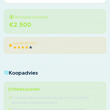
Geschatte marktprijs
€2.500
Euro NCAP 2001
Koopadvies
Sterke punten
Prachtig tijdloos Italiaans design dat nog steeds
bewonderende blikken trekt
Uitstekend weggedrag en stuurgevoel dankzij