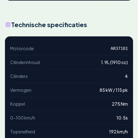
Technische specificaties
Motorcode
AR37101
Cilinderinhoud
1.9L (1910 cc)
Cilinders
4
Vermogen
85 kW / 115 pk
Koppel
275 Nm
0-100 km/h
10.5s
Topsnelheid
192 km/h