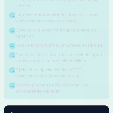
motoren
Luister naar motorgeluiden: tikkende kleppen
kunnen wijzen op variator slijtage
Check op olielekken rond kleppendeksel en
carterpan
Test de airconditioning, compressoren zijn duur
Controleer de staat van de voorwielophanging:
speling in kogellagers en silentblokken
Bij diesel: let op rokerigheid en DPF-
waarschuwingen (latere modellen)
Vraag naar recente APK-rapporten voor
terugkerende gebreken