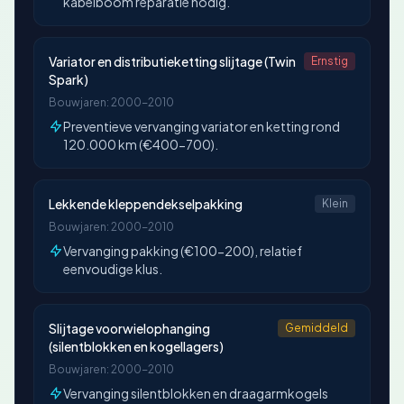
kabelboom reparatie nodig.
Variator en distributieketting slijtage (Twin
Ernstig
Spark)
Bouwjaren: 2000-2010
Preventieve vervanging variator en ketting rond
120.000 km (€400-700).
Lekkende kleppendekselpakking
Klein
Bouwjaren: 2000-2010
Vervanging pakking (€100-200), relatief
eenvoudige klus.
Slijtage voorwielophanging
Gemiddeld
(silentblokken en kogellagers)
Bouwjaren: 2000-2010
Vervanging silentblokken en draagarmkogels