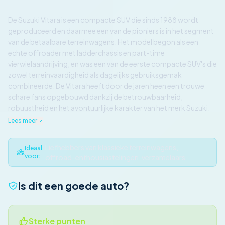
De Suzuki Vitara is een compacte SUV die sinds 1988 wordt
geproduceerd en daarmee een van de pioniers is in het segment
van de betaalbare terreinwagens. Het model begon als een
echte offroader met ladderchassis en part-time
vierwielaandrijving, en was een van de eerste compacte SUV's die
zowel terreinvaardigheid als dagelijks gebruiksgemak
combineerde. De Vitara heeft door de jaren heen een trouwe
schare fans opgebouwd dankzij de betrouwbaarheid,
robuustheid en het avontuurlijke karakter van het merk Suzuki.
Lees meer
Liefhebbers van klassieke terreinwagens,
Ideaal
voor:
offroad-enthousiastelingen, verzamelaars
Is dit een goede auto?
Sterke punten