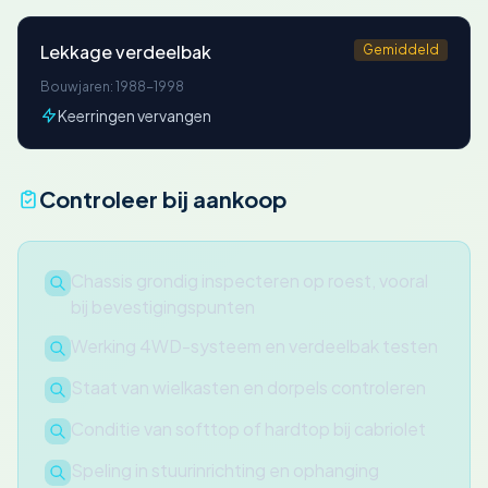
Lekkage verdeelbak
Gemiddeld
Bouwjaren: 1988-1998
Keerringen vervangen
Controleer bij aankoop
Chassis grondig inspecteren op roest, vooral
bij bevestigingspunten
Werking 4WD-systeem en verdeelbak testen
Staat van wielkasten en dorpels controleren
Conditie van softtop of hardtop bij cabriolet
Speling in stuurinrichting en ophanging