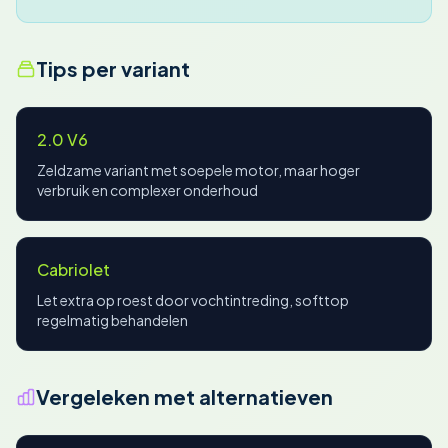
Tips per variant
2.0 V6
Zeldzame variant met soepele motor, maar hoger
verbruik en complexer onderhoud
Cabriolet
Let extra op roest door vochtintreding, softtop
regelmatig behandelen
Vergeleken met alternatieven