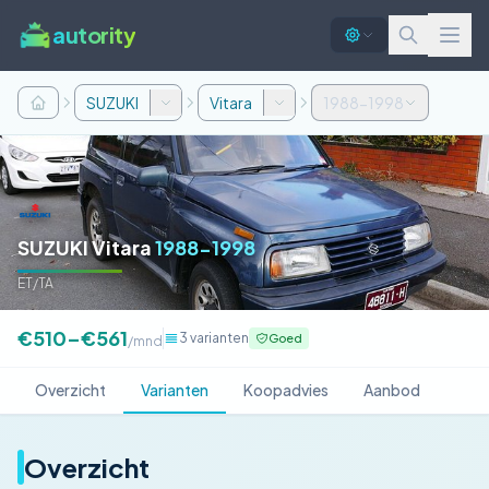
autority
SUZUKI
Vitara
1988-1998
SUZUKI Vitara
1988-1998
ET/TA
€510–€561
3 varianten
Goed
/mnd
Overzicht
Varianten
Koopadvies
Aanbod
Overzicht