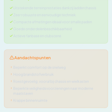
Uitstekende terreinprestaties dankzij ladderchassis
Zeer robuuste en eenvoudige techniek
Compacte afmetingen ideaal voor smalle paden
Goede onderdelenbeschikbaarheid
Actieve fanbase en clubscene
Aandachtspunten
Beperkt comfort op de snelweg
Hoog brandstofverbruik
Roestgevoelig, vooral bij chassis en wielkasten
Beperkte veiligheidsvoorzieningen naar moderne
maatstaven
Krappe binnenruimte