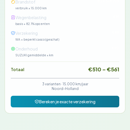
€243-€295
Brandstof
verbruik × 15.000 km
€91
Wegenbelasting
basis + 82.1% opcenten
€85
Verzekering
WA + beperkt casco (geschat)
€90
Onderhoud
SUZUKI gemiddelde × km
€510 – €561
Totaal
3 varianten ·
15.000 km/jaar
Noord-Holland
Bereken je exacte verzekering