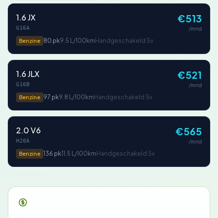
1.6 JX
€513
G16A
/mnd
80 pk
9.5 L/100km
Handgeschakeld 5v
Benzine
1.6 JLX
€521
G16B
/mnd
97 pk
9.8 L/100km
Handgeschakeld 5v
Benzine
2.0 V6
€565
H20A
/mnd
136 pk
11.5 L/100km
Handgeschakeld 5v
Benzine
Maandelijkse kosten