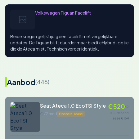
Volkswagen Tiguan Facelift
Beide kregen gelijktijdig een facelift met vergelijkbare
updates. De Tiguan blijft duurder maar biedt eHybrid-optie
die de Ateca mist. Technisch verder identiek.
Aanbod
(448)
Seat Ateca 1.0 EcoTSI Style
€520
TCO/maand
72 mnd
Financial lease
lease €154