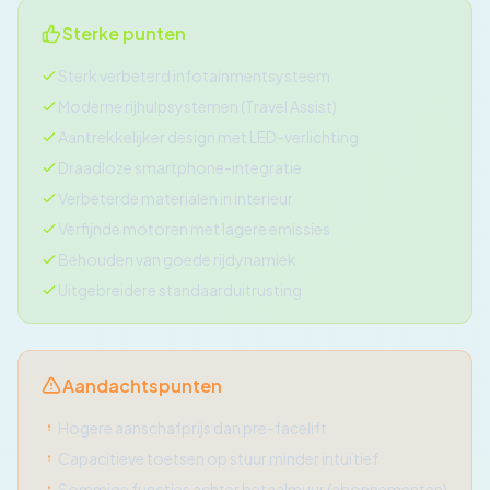
Sterke punten
Sterk verbeterd infotainmentsysteem
Moderne rijhulpsystemen (Travel Assist)
Aantrekkelijker design met LED-verlichting
Draadloze smartphone-integratie
Verbeterde materialen in interieur
Verfijnde motoren met lagere emissies
Behouden van goede rijdynamiek
Uitgebreidere standaarduitrusting
Aandachtspunten
Hogere aanschafprijs dan pre-facelift
Capacitieve toetsen op stuur minder intuïtief
Sommige functies achter betaalmuur (abonnementen)