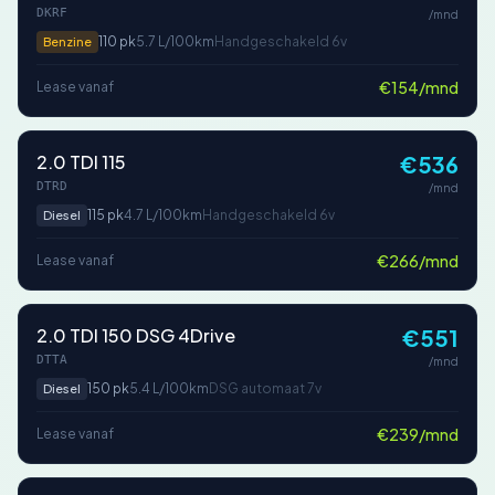
DKRF
/mnd
110 pk
5.7 L/100km
Handgeschakeld 6v
Benzine
€154/mnd
Lease vanaf
2.0 TDI 115
€536
DTRD
/mnd
115 pk
4.7 L/100km
Handgeschakeld 6v
Diesel
€266/mnd
Lease vanaf
2.0 TDI 150 DSG 4Drive
€551
DTTA
/mnd
150 pk
5.4 L/100km
DSG automaat 7v
Diesel
€239/mnd
Lease vanaf