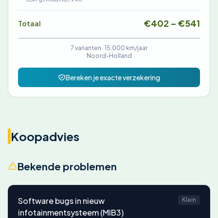
€402 – €541
Totaal
7 varianten ·
15.000 km/jaar
Noord-Holland
Bereken je exacte verzekering
Koopadvies
Bekende problemen
Software bugs in nieuw
Klein
infotainmentsysteem (MIB3)