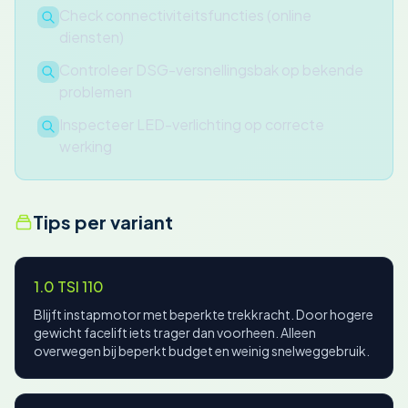
Check connectiviteitsfuncties (online
diensten)
Controleer DSG-versnellingsbak op bekende
problemen
Inspecteer LED-verlichting op correcte
werking
Tips per variant
1.0 TSI 110
Blijft instapmotor met beperkte trekkracht. Door hogere
gewicht facelift iets trager dan voorheen. Alleen
overwegen bij beperkt budget en weinig snelweggebruik.