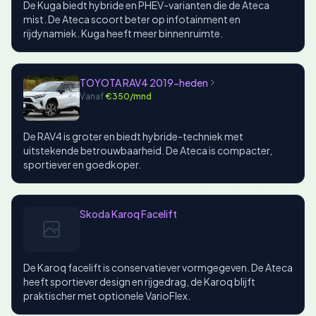
De Kuga biedt hybride en PHEV-varianten die de Ateca
mist. De Ateca scoort beter op infotainment en
rijdynamiek. Kuga heeft meer binnenruimte.
TOYOTA RAV4 2019-heden
Vanaf
€350/mnd
De RAV4 is groter en biedt hybride-techniek met
uitstekende betrouwbaarheid. De Ateca is compacter,
sportiever en goedkoper.
Skoda Karoq Facelift
De Karoq facelift is conservatiever vormgegeven. De Ateca
heeft sportiever design en rijgedrag, de Karoq blijft
praktischer met optionele VarioFlex.