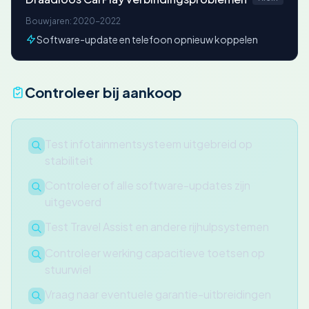
Bouwjaren: 2020-2022
Software-update en telefoon opnieuw koppelen
Controleer bij aankoop
Test infotainmentsysteem uitgebreid op
stabiliteit
Controleer of alle software-updates zijn
uitgevoerd
Test Travel Assist en andere rijhulpsystemen
Controleer werking capacitieve toetsen op
stuurwiel
Vraag naar eventuele garantie-uitbreidingen