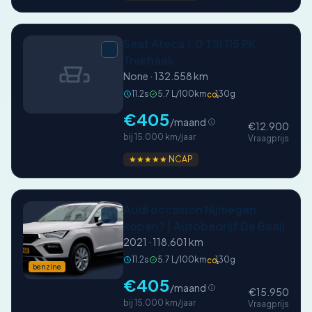
Seat Ateca 1.0 TSI 115 PK,
Trekhaak
None · 132.558 km
11.2s
5.7 L/100km
130g
CO₂
€405
/maand
€12.900
bij 15.000 km/jaar
Vraagprijs
★★★★★ NCAP
Audi occasion Nijmegen
kopen? | Autobedrijf De Baaij
2021 · 118.601 km
11.2s
5.7 L/100km
130g
CO₂
benzine
€405
/maand
€15.950
bij 15.000 km/jaar
Vraagprijs