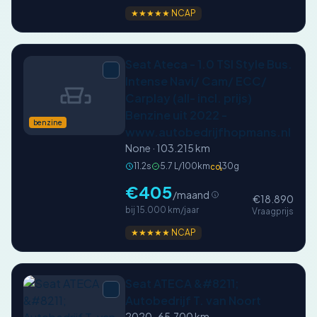
★★★★★ NCAP
Seat Ateca - 1.0 TSI Style Bus.
Intense Navi/ Cam/ ECC/
Carplay (all- incl. prijs)
Benzine uit 2022 -
benzine
www.autobedrijfhopmans.nl
None · 103.215 km
11.2s
5.7 L/100km
130g
CO₂
€405
/maand
€18.890
bij 15.000 km/jaar
Vraagprijs
★★★★★ NCAP
Seat ATECA &#8211;
Autobedrijf T. van Noort
2020 · 65.700 km