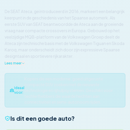
De SEAT Ateca, geïntroduceerd in 2016, markeert een belangrijk
keerpunt in de geschiedenis van het Spaanse automerk. Als
eerste SUV van SEAT beantwoordde de Ateca aan de groeiende
vraag naar compacte crossovers in Europa. Gebouwd op het
veelzijdige MQB-platform van de Volkswagen Groep deelt de
Ateca zijn technische basis met de Volkswagen Tiguan en Skoda
Karoq, maar onderscheidt zich door zijn expressieve Spaanse
designtaal en sportievere rijkarakter.
Lees meer
Kopers die een moderne, goed uitgeruste
compacte SUV zoeken met de nieuwste
Ideaal
technologie en rijhulpsystemen. Geschikt voor
voor:
techliefhebbers die waarde hechten aan
connectiviteit en semi-autonoom rijden.
Is dit een goede auto?