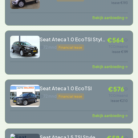
lease €193
Bekijk aanbieding
Seat Ateca 1.0 EcoTSI Style
€564
|Trekhaak
TCO/maand
72 mnd
Financial lease
lease €199
Bekijk aanbieding
Seat Ateca 1.0 EcoTSI
€576
TCO/maand
72 mnd
Financial lease
lease €210
Bekijk aanbieding
Seat Ateca 1.5 TSI Style
€584