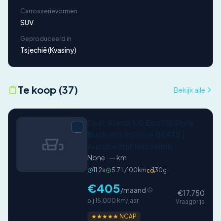
Carrosserievormen
SUV
Geproduceerd in
Tsjechië (Kvasiny)
Te koop (37)
Bekijk alle
Seat Ateca 1.0 EcoTSI Style
Business Intense BEATS |
Autobedrijf Hesselink
None · — km
11.2s
5.7 L/100km
130g
CO₂
€405
/maand
€17.750
bij 15.000 km/jaar
Vraagprijs
★★★★★ NCAP