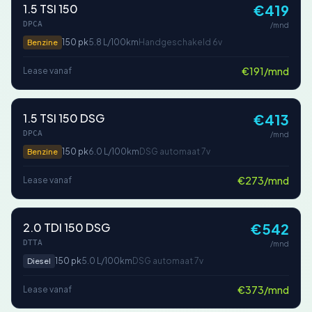
1.5 TSI 150
€419
DPCA
/mnd
150 pk
5.8 L/100km
Handgeschakeld 6v
Benzine
€191/mnd
Lease vanaf
1.5 TSI 150 DSG
€413
DPCA
/mnd
150 pk
6.0 L/100km
DSG automaat 7v
Benzine
€273/mnd
Lease vanaf
2.0 TDI 150 DSG
€542
DTTA
/mnd
150 pk
5.0 L/100km
DSG automaat 7v
Diesel
€373/mnd
Lease vanaf