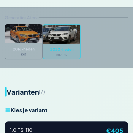
Generaties Ateca
2016-heden
2020-heden
KH7
KH7 FL
Varianten
(7)
Kies je variant
1.0 TSI 110
€405