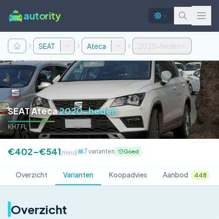
autority
SEAT
Ateca
2020-heden
SEAT Ateca
2020-heden
KH7 FL
€402–€541
7 varianten
Goed
/mnd
Overzicht
Varianten
Koopadvies
Aanbod
448
Overzicht