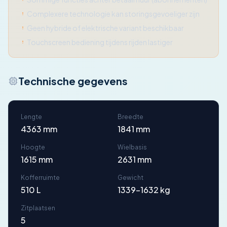
Complexere technologie kan storingsgevoeliger zijn
Geen hybride of elektrische variant beschikbaar
Touchscreen bediening tijdens rijden lastiger
Technische gegevens
Lengte
Breedte
4363 mm
1841 mm
Hoogte
Wielbasis
1615 mm
2631 mm
Kofferruimte
Gewicht
510 L
1339-1632 kg
Zitplaatsen
5