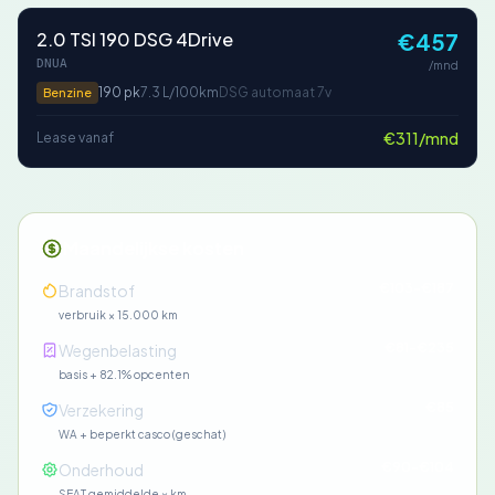
2.0 TSI 190 DSG 4Drive
€457
DNUA
/mnd
190 pk
7.3 L/100km
DSG automaat 7v
Benzine
€311/mnd
Lease vanaf
Maandelijkse kosten
€103-€187
Brandstof
verbruik × 15.000 km
€81-€235
Wegenbelasting
basis + 82.1% opcenten
€85
Verzekering
WA + beperkt casco (geschat)
€90-€104
Onderhoud
SEAT gemiddelde × km