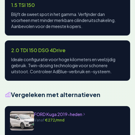
1.5 TSI 150
Blijft de sweet spot in het gamma. Verfijnder dan
voorheen met minder merkbare cilinderuitschakeling.
Aanbevolen voor de meeste kopers.
2.0 TDI 150 DSG 4Drive
Ideale configuratie voor hoge kilometers en veelzijdig
gebruik. Twin-dosing technologie voor schonere
uitstoot. Controleer AdBlue-verbruik en -systeem.
Vergeleken met alternatieven
FORD Kuga 2019-heden
Vanaf
€272/mnd