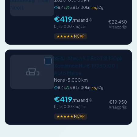
8.4s
5.8 L/100km
132g
CO₂
€419
/maand
€22.450
bij 15.000 km/jaar
Vraagprijs
★★★★★ NCAP
SEAT Ateca 1.5 EcoTSI 150pk
Xcellence NU € 19950.00 |
Auto Melse
None · 5.000 km
8.4s
5.8 L/100km
132g
CO₂
€419
/maand
€19.950
bij 15.000 km/jaar
Vraagprijs
★★★★★ NCAP