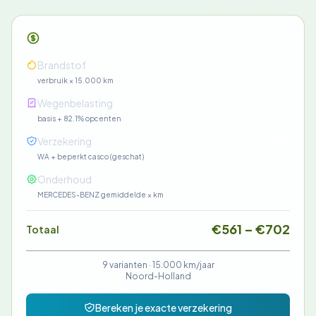
Maandelijkse kosten
€197-€436
Brandstof
verbruik × 15.000 km
€91-€235
Wegenbelasting
basis + 82.1% opcenten
€85
Verzekering
WA + beperkt casco (geschat)
€90-€104
Onderhoud
MERCEDES-BENZ gemiddelde × km
€561 – €702
Totaal
9 varianten ·
15.000 km/jaar
Noord-Holland
Bereken je exacte verzekering