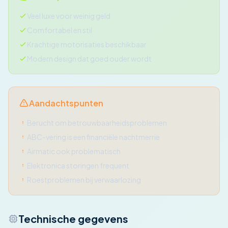
Veel luxe voor weinig geld
Comfortabel en stil
Krachtige motorisaties beschikbaar
Modern design dat goed ouder wordt
Aandachtspunten
Berucht om betrouwbaarheidsproblemen
ABC-vering is een financiële nachtmerrie
Airmatic ook problematisch
Elektronica storingen frequent
Roestproblemen bij verwaarlozing
Technische gegevens