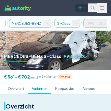
autority
MERCEDES-BENZ
S-Class
1998-2005
MERCEDES-BENZ S-Class
1998-2005
W220
€561–€702
9 varianten
Matig
/mnd
Overzicht
Varianten
Koopadvies
Aanbod
Overzicht