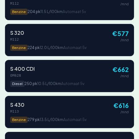
M112
/mnd
204 pk
11.5 L/100km
Automaat 5v
Benzine
S 320
€577
M112
/mnd
224 pk
12.0 L/100km
Automaat 5v
Benzine
S 400 CDI
€662
OM628
/mnd
250 pk
10.5 L/100km
Automaat 5v
Diesel
S 430
€616
M113
/mnd
279 pk
13.5 L/100km
Automaat 5v
Benzine