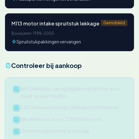
M113 motor intake spruitstuk lekkage
Gemiddeld
Bouwjaren: 1998-2005
Spruitstukpakkingen vervangen
Controleer bij aankoop
ABC/Airmatic vering uitgebreid testen, auto
moet niveau houden
SBC remsysteem op storingen controleren
Alle elektronica en COMAND testen
Onderhoudshistorie is cruciaal