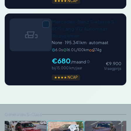
★★★★ NCAP
Mercedes-Benz S-klasse S
600 Lang V12 Automaat
Young timer
None · 195.341 km · automaat
6.0s
16.0 L/100km
374g
CO₂
€680
/maand
€9.900
bij 15.000 km/jaar
Vraagprijs
★★★★ NCAP
Generaties S-Class