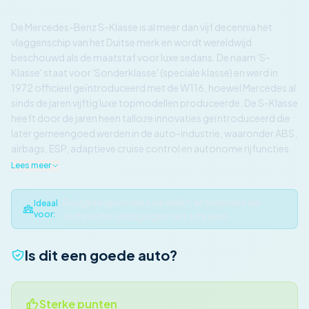
De Mercedes-Benz S-Klasse is al meer dan vijf decennia het
vlaggenschip van het Duitse merk en wordt wereldwijd
beschouwd als de maatstaf voor luxe sedans. De naam 'S-
Klasse' staat voor 'Sonderklasse' (speciale klasse) en werd in
1972 officieel geïntroduceerd met de W116, hoewel Mercedes al
sinds de jaren vijftig luxe topmodellen produceerde. De S-Klasse
heeft door de jaren heen talloze innovaties geïntroduceerd die
later gemeengoed werden in de auto-industrie, waaronder ABS,
airbags, ESP, adaptieve cruise control en autonome rijfuncties.
Lees meer
Budgetkopers die luxe willen, liefhebbers die
Ideaal
voor:
technische uitdagingen niet schuwen
Is dit een goede auto?
Sterke punten