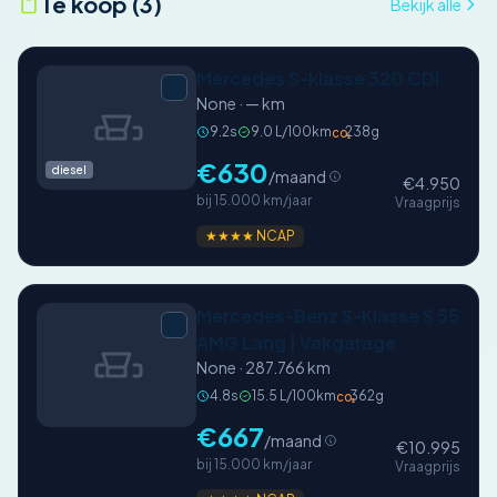
Te koop (3)
Bekijk alle
Mercedes S-klasse 320 CDI
None · — km
9.2s
9.0 L/100km
238g
CO₂
€630
diesel
/maand
€4.950
bij 15.000 km/jaar
Vraagprijs
★★★★ NCAP
Mercedes-Benz S-Klasse S 55
AMG Lang | Vakgarage
None · 287.766 km
4.8s
15.5 L/100km
362g
CO₂
€667
/maand
€10.995
bij 15.000 km/jaar
Vraagprijs