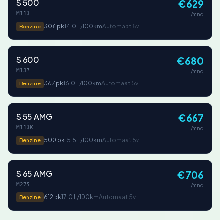
S 500
€629
M113
/mnd
306 pk
14.0 L/100km
Automaat 5v
Benzine
S 600
€680
M137
/mnd
367 pk
16.0 L/100km
Automaat 5v
Benzine
S 55 AMG
€667
M113K
/mnd
500 pk
15.5 L/100km
Automaat 5v
Benzine
S 65 AMG
€706
M275
/mnd
612 pk
17.0 L/100km
Automaat 5v
Benzine