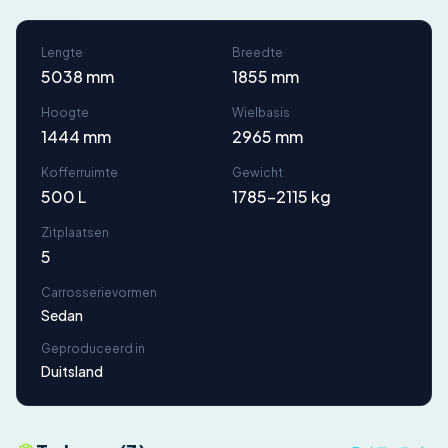
Lengte
Breedte
5038 mm
1855 mm
Hoogte
Wielbasis
1444 mm
2965 mm
Kofferruimte
Gewicht
500 L
1785-2115 kg
Zitplaatsen
5
Carrosserievormen
Sedan
Geproduceerd in
Duitsland