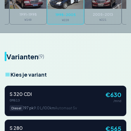
1991-1998
2005-2013
1998-2005
W140
W221
W220
Varianten
(9)
Kies je variant
S 320 CDI
€630
OM613
/mnd
197 pk
9.0 L/100km
Automaat 5v
Diesel
S 280
€565