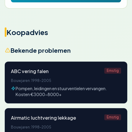
Koopadvies
Bekende problemen
ABC vering falen
Ernstig
Bouwjaren: 1998-2005
Pompen, leidingen en stuurventielen vervangen.
Kosten €3000-8000+
Airmatic luchtvering lekkage
Ernstig
Bouwjaren: 1998-2005