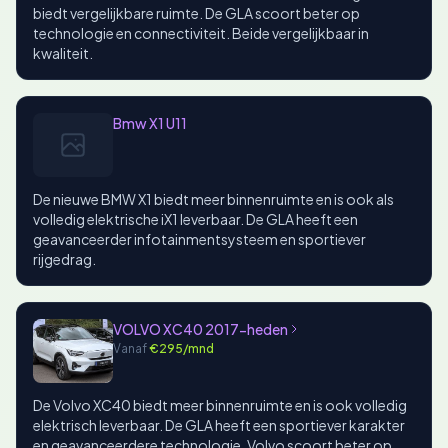
biedt vergelijkbare ruimte. De GLA scoort beter op
technologie en connectiviteit. Beide vergelijkbaar in
kwaliteit.
Bmw X1 U11
De nieuwe BMW X1 biedt meer binnenruimte en is ook als
volledig elektrische iX1 leverbaar. De GLA heeft een
geavanceerder infotainmentsysteem en sportiever
rijgedrag.
VOLVO XC40 2017-heden
Vanaf
€295/mnd
De Volvo XC40 biedt meer binnenruimte en is ook volledig
elektrisch leverbaar. De GLA heeft een sportiever karakter
en geavanceerdere technologie. Volvo scoort beter op