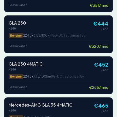
€351/mnd
Lease vanaf
GLA 250
€444
M260
/mnd
224 pk
6.8 L/100km
8G-DCT automaat 8v
Benzine
€320/mnd
Lease vanaf
GLA 250 4MATIC
€452
M260
/mnd
224 pk
7.1 L/100km
8G-DCT automaat 8v
Benzine
€285/mnd
Lease vanaf
Mercedes-AMG GLA 35 4MATIC
€465
M260
/mnd