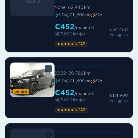
Vakgarage
None · 62.940 km
6.7s
7.1 L/100km
162g
CO₂
€452
/maand
€34.450
bij 15.000 km/jaar
Vraagprijs
★★★★★ NCAP
Mercedes-Benz GLA
2022 · 20.786 km
6.7s
7.1 L/100km
162g
CO₂
€452
benzine
/maand
€54.999
bij 15.000 km/jaar
Vraagprijs
★★★★★ NCAP
Mercedes-Benz GLA-Klasse