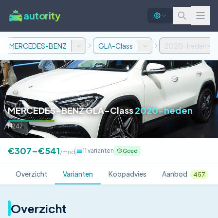
autority
MERCEDES-BENZ
GLA-Class
2020-heden
MERCEDES-BENZ GLA-Class
2020-heden
H247
€307–€541
11 varianten
Goed
/mnd
Overzicht
Varianten
Koopadvies
Aanbod
457
Overzicht