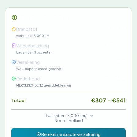
Maandelijkse kosten
€41-€215
Brandstof
verbruik × 15.000 km
€91-€235
Wegenbelasting
basis + 82.1% opcenten
€85
Verzekering
WA + beperkt casco (geschat)
€90-€104
Onderhoud
MERCEDES-BENZ gemiddelde × km
€307 – €541
Totaal
11 varianten ·
15.000 km/jaar
Noord-Holland
Bereken je exacte verzekering