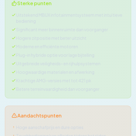
Sterke punten
Uitstekend MBUX infotainmentsysteem met intuïtieve
bediening
Significant meer binnenruimte dan voorganger
Hogere zitpositie met beter uitzicht
Moderne en efficiënte motoren
Plug-in hybride optie voor lage bijtelling
Uitgebreide veiligheids- en rijhulpsystemen
Hoogwaardige materialen en afwerking
Krachtige AMG-versies met tot 421 pk
Betere terreinvaardigheid dan voorganger
Aandachtspunten
Hoge aanschafprijs en dure opties
Touchbediening kan afleiden tijdens het rijden