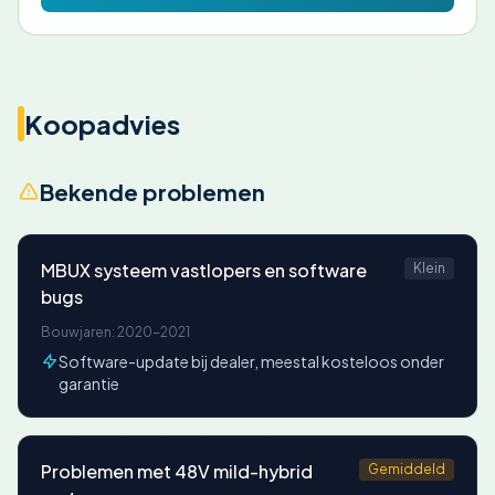
Koopadvies
Bekende problemen
MBUX systeem vastlopers en software
Klein
bugs
Bouwjaren: 2020-2021
Software-update bij dealer, meestal kosteloos onder
garantie
Problemen met 48V mild-hybrid
Gemiddeld