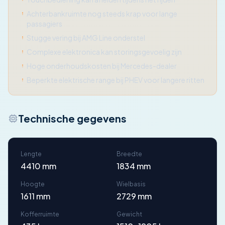
Achterbankruimte nog steeds krap voor lange
passagiers
Stugge vering bij AMG Line onderstel
Complexe elektronica kan storingsgevoelig zijn
Hoge onderhoudskosten bij Mercedes-dealer
Beperkte elektrische range bij PHEV voor langere ritten
Technische gegevens
Lengte
Breedte
4410 mm
1834 mm
Hoogte
Wielbasis
1611 mm
2729 mm
Kofferruimte
Gewicht