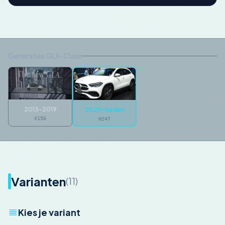
Generaties GLA-Class
2013-2019
2020-heden
X156
H247
Varianten
(11)
Kies je variant