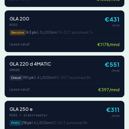
GLA 200
€431
M282
/mnd
163 pk
6.3 L/100km
7G-DCT automaat 7v
Benzine
€1178/mnd
Lease vanaf
GLA 220 d 4MATIC
€551
OM608
/mnd
190 pk
5.4 L/100km
8G-DCT automaat 8v
Diesel
€397/mnd
Lease vanaf
GLA 250 e
€311
M282 + elektromotor
/mnd
218 pk
1.6 L/100km
8G-DCT automaat 8v
PHEV