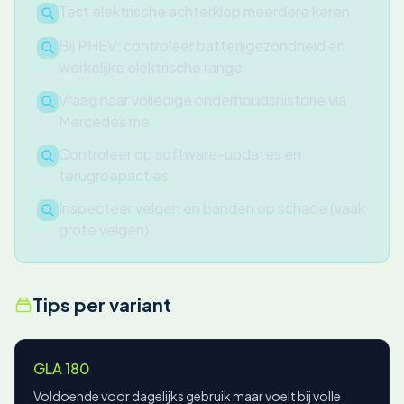
Test elektrische achterklep meerdere keren
Bij PHEV: controleer batterijgezondheid en
werkelijke elektrische range
Vraag naar volledige onderhoudshistorie via
Mercedes me
Controleer op software-updates en
terugroepacties
Inspecteer velgen en banden op schade (vaak
grote velgen)
Tips per variant
GLA 180
Voldoende voor dagelijks gebruik maar voelt bij volle