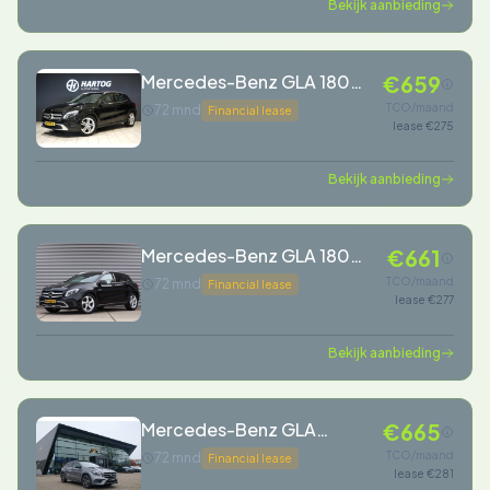
Bekijk aanbieding
Mercedes-Benz GLA 180
€659
Ambition
TCO/maand
72 mnd
Financial lease
lease €275
Bekijk aanbieding
Mercedes-Benz GLA 180
€661
Activity Edition Automaat
TCO/maand
72 mnd
Financial lease
lease €277
*Navigatie*Sportstoelen*
Bekijk aanbieding
Mercedes-Benz GLA
€665
GLA180 AMG 122pk
TCO/maand
72 mnd
Financial lease
lease €281