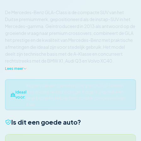
De Mercedes-Benz GLA-Class is de compacte SUV van het
Duitse premiummerk, gepositioneerd als de instap-SUV in het
Mercedes-gamma. Geïntroduceerd in 2013 als antwoord op de
groeiende vraag naar premium crossovers, combineert de GLA
het prestige en de kwaliteit van Mercedes-Benz met praktische
afmetingen die ideaal zijn voor stedelijk gebruik. Het model
deelt zijn technische basis met de A-Klasse en concurreert
rechtstreeks met de BMW X1, Audi Q3 en Volvo XC40.
Lees meer
Kopers die een premium compacte SUV zoeken
met moderne technologie, hogere zitpositie en
Ideaal
voor:
praktische bruikbaarheid zonder concessies aan
luxe
Is dit een goede auto?