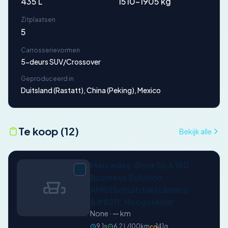
435 L
1510-1905 kg
Zitplaatsen
5
Carrosserievormen
5-deurs SUV/Crossover
Geproduceerd in
Duitsland (Rastatt), China (Peking), Mexico
Te koop (12)
Bekijk alle
Mercedes-Benz GLA 180
Business Solution
AMG|Schuifdak|camera
&#8211; Hoogsteder
None · — km
9.1s
6.2 L/100km
141g
CO₂