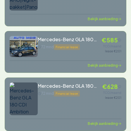
Bekijk aanbieding
Mercedes-Benz GLA 180
€585
Airco Camera Telefoon
TCO/maand
72 mnd
Financial lease
lease €201
Bekijk aanbieding
Mercedes-Benz GLA 180
€628
CDI Ambition
TCO/maand
72 mnd
Financial lease
lease €201
Bekijk aanbieding