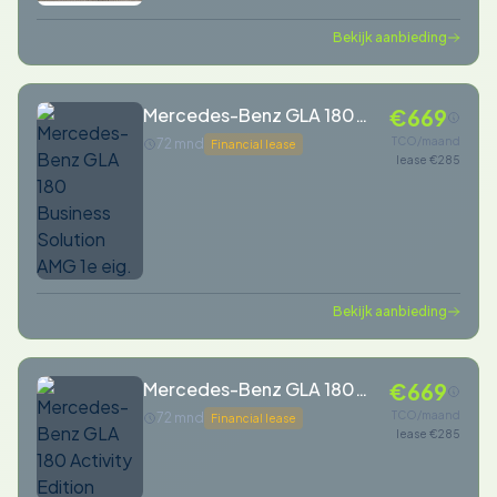
Bekijk aanbieding
Mercedes-Benz GLA 180
€669
Business Solution AMG 1e
TCO/maand
72 mnd
Financial lease
lease €285
eig.
Bekijk aanbieding
Mercedes-Benz GLA 180
€669
Activity Edition
TCO/maand
72 mnd
Financial lease
lease €285