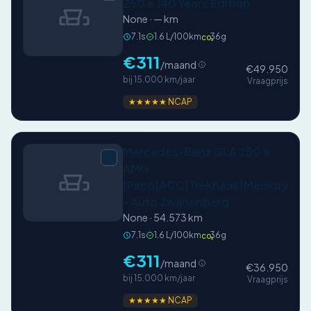
250 e 140 Years Edition
None · — km
7.1s
1.6 L/100km
36g
CO₂
€311
/maand
€49.950
bij 15.000 km/jaar
Vraagprijs
★★★★★ NCAP
Mercedes-Benz GLA 250 e
AMG
|Pano|ACC|Trekhaak|Memory|
- Auto Zwijnenberg
None · 54.573 km
7.1s
1.6 L/100km
36g
CO₂
€311
/maand
€36.950
bij 15.000 km/jaar
Vraagprijs
★★★★★ NCAP