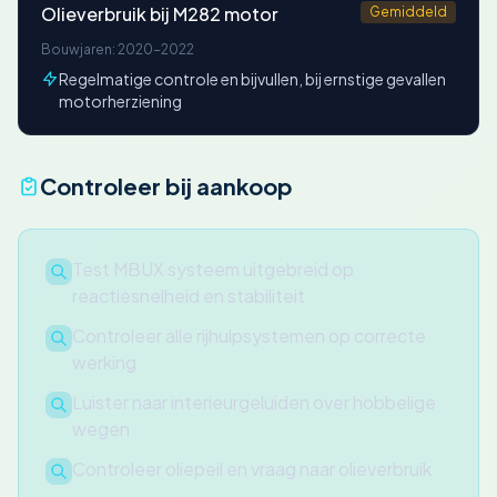
Olieverbruik bij M282 motor
Gemiddeld
Bouwjaren: 2020-2022
Regelmatige controle en bijvullen, bij ernstige gevallen
motorherziening
Controleer bij aankoop
Test MBUX systeem uitgebreid op
reactiesnelheid en stabiliteit
Controleer alle rijhulpsystemen op correcte
werking
Luister naar interieurgeluiden over hobbelige
wegen
Controleer oliepeil en vraag naar olieverbruik