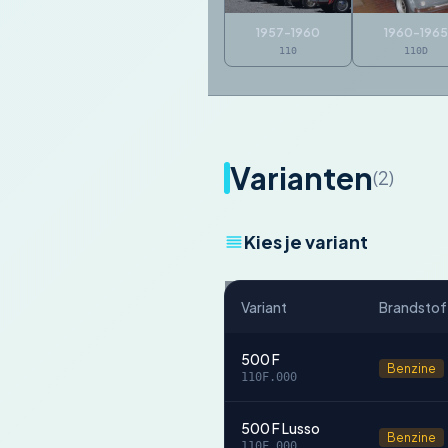
1957-1960
1960-1965
110
110D
Varianten
(2)
Kies je variant
Variant
Brandstof
500 F
Benzine
110F.000
500 F Lusso
Benzine
110F.000