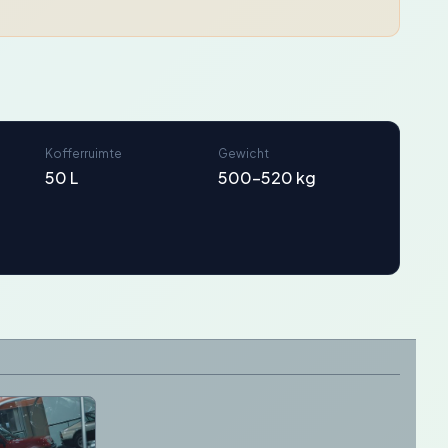
Kofferruimte
Gewicht
50 L
500-520 kg