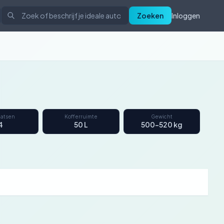
Zoeken
Inloggen
aatsen
Kofferruimte
Gewicht
4
50 L
500–520 kg