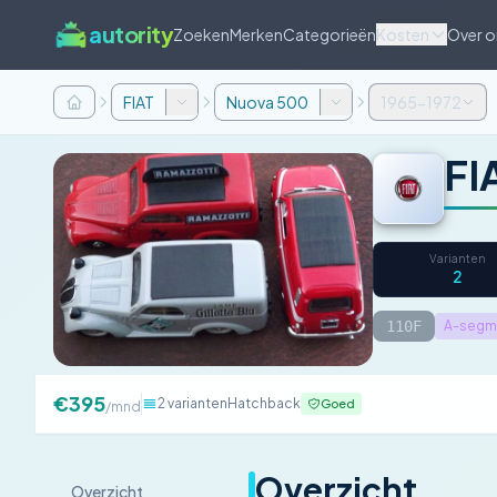
autority
Zoeken
Merken
Categorieën
Kosten
Over o
FIAT
Nuova 500
1965-1972
FI
Varianten
2
110F
A-segme
€395
2 varianten
Hatchback
Goed
/mnd
Overzicht
Overzicht