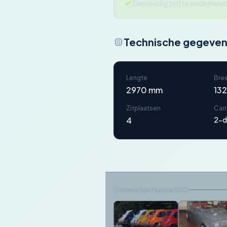
Eenvoudig zelf te onderhou
Technische gegeve
Lengte
Bre
2970 mm
13
Zitplaatsen
Car
4
2-d
Generaties Nuova 500