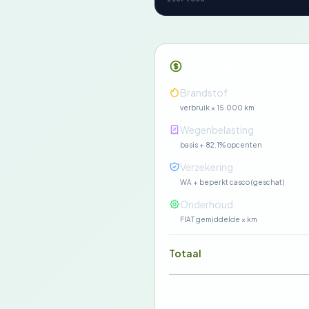
Maandelijkse kosten
Brandstof
verbruik × 15.000 km
Wegenbelasting
basis + 82.1% opcenten
Verzekering
WA + beperkt casco (geschat)
Onderhoud
FIAT gemiddelde × km
Totaal