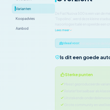
Varianten
De Fiat Nuova 500 is een van de m
Koopadvies
'Topolino', werd deze kleine sta
naoorlogse Italië en speelde een cr
Aanbod
Lees meer
Instappers in de kl
Ideaal voor:
Is dit een goede aut
Sterke punten
Meest geproduceerde variant
Relatief betaalbaar als klass
Uitstekende onderdelenvoor
Grote community en veel ke