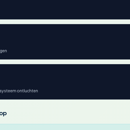
ngen
msysteem ontluchten
oop