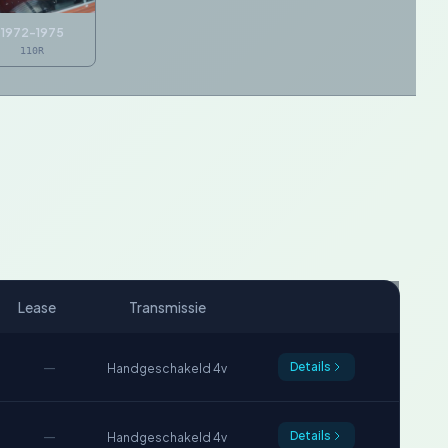
1972-1975
110R
Lease
Transmissie
—
Details
Handgeschakeld 4v
—
Details
Handgeschakeld 4v