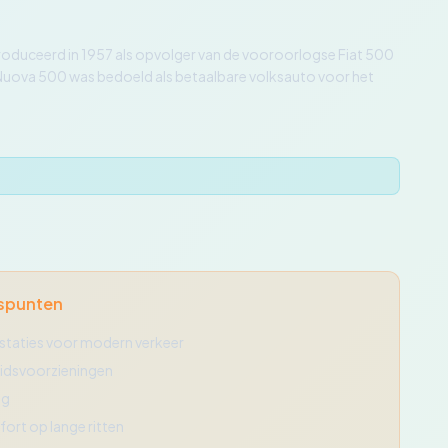
troduceerd in 1957 als opvolger van de vooroorlogse Fiat 500
 Nuova 500 was bedoeld als betaalbare volksauto voor het
spunten
staties voor modern verkeer
eidsvoorzieningen
ig
ort op lange ritten