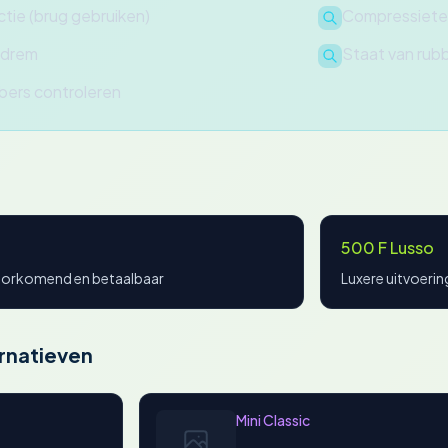
tie (brug gebruiken)
Compressiete
ndrem
Staat van rub
bers controleren
500 F Lusso
oorkomend en betaalbaar
Luxere uitvoeri
rnatieven
Mini Classic