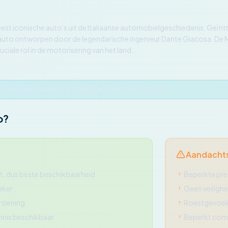
eest iconische auto's uit de Italiaanse automobielgeschiedenis. Geïn
dsauto ontworpen door de legendarische ingenieur Dante Giacosa. De
uciale rol in de motorisering van het land.
assieke autowereld, liefhebbers van Italiaans design
o?
Aandacht
, dus beste beschikbaarheid
Beperkte pre
ieker
Geen veiligh
ziening
Roestgevoel
nnis beschikbaar
Beperkt comf