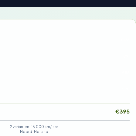
€128
€91
€85
€90
€395
2 varianten ·
15.000 km/jaar
Noord-Holland