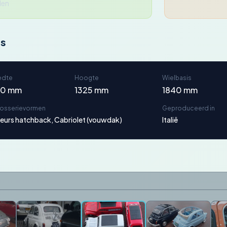
den
ns
edte
Hoogte
Wielbasis
20 mm
1325 mm
1840 mm
rosserievormen
Geproduceerd in
eurs hatchback, Cabriolet (vouwdak)
Italië