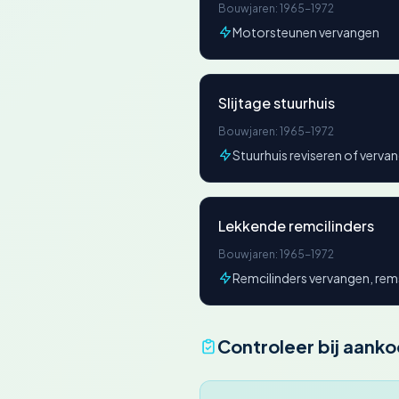
Bouwjaren: 1965-1972
Motorsteunen vervangen
Slijtage stuurhuis
Bouwjaren: 1965-1972
Stuurhuis reviseren of verva
Lekkende remcilinders
Bouwjaren: 1965-1972
Remcilinders vervangen, re
Controleer bij aank