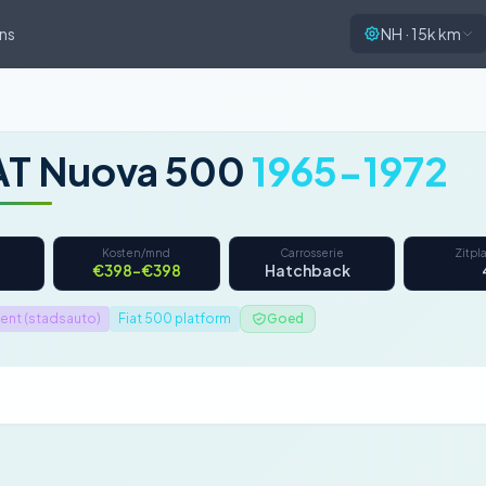
ns
NH · 15k km
AT Nuova 500
1965-1972
Kosten/mnd
Carrosserie
Zitpl
€398–€398
Hatchback
nt (stadsauto)
Fiat 500 platform
Goed