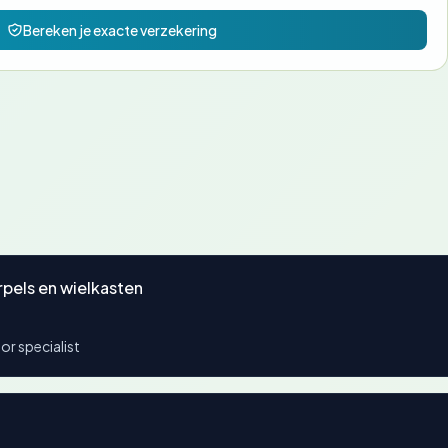
Bereken je exacte verzekering
pels en wielkasten
or specialist