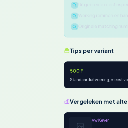
Uitgebreide roestinspec
Werking remmen en ha
Originele matching num
Tips per variant
500 F
Standaarduitvoering, meest v
Vergeleken met alte
Vw Kever