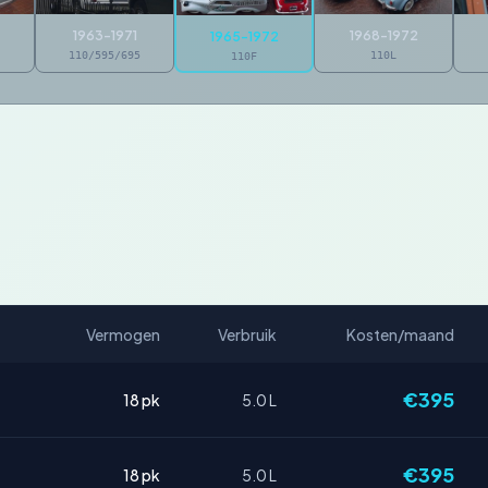
1963-1971
1968-1972
1965-1972
110/595/695
110L
110F
Vermogen
Verbruik
Kosten/maand
€395
18 pk
5.0 L
€395
18 pk
5.0 L