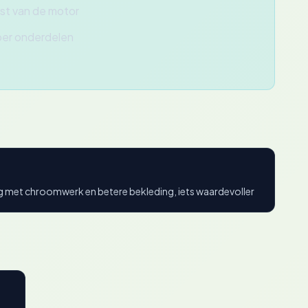
st van de motor
ber onderdelen
ng met chroomwerk en betere bekleding, iets waardevoller