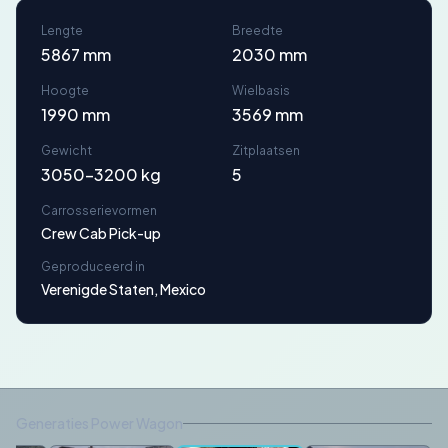
Lengte
Breedte
5867 mm
2030 mm
Hoogte
Wielbasis
1990 mm
3569 mm
Gewicht
Zitplaatsen
3050-3200 kg
5
Carrosserievormen
Crew Cab Pick-up
Geproduceerd in
Verenigde Staten, Mexico
Generaties Power Wagon