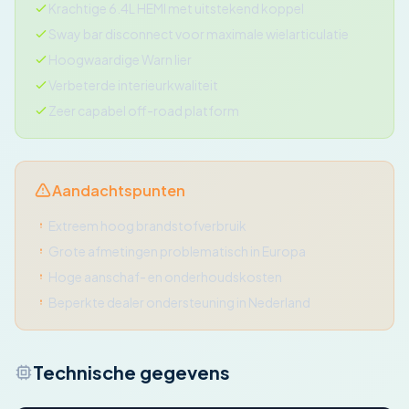
Krachtige 6.4L HEMI met uitstekend koppel
Sway bar disconnect voor maximale wielarticulatie
Hoogwaardige Warn lier
Verbeterde interieurkwaliteit
Zeer capabel off-road platform
Aandachtspunten
Extreem hoog brandstofverbruik
Grote afmetingen problematisch in Europa
Hoge aanschaf- en onderhoudskosten
Beperkte dealer ondersteuning in Nederland
Technische gegevens