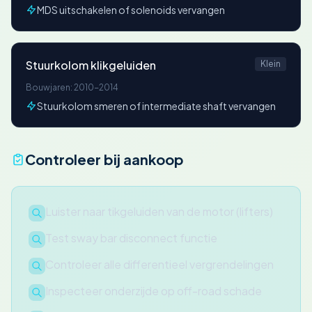
MDS uitschakelen of solenoids vervangen
Stuurkolom klikgeluiden
Klein
Bouwjaren: 2010-2014
Stuurkolom smeren of intermediate shaft vervangen
Controleer bij aankoop
Luister naar tikgeluiden van de motor (lifters)
Test sway bar disconnect functie
Controleer alle differentieel vergrendelingen
Inspecteer onderzijde op off-road schade