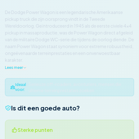
De Dodge Power Wagon is een legendarische Amerikaanse
pickup truck die zijn oorsprong vindt in de Tweede
Wereldoorlog. Geïntroduceerd in 1945 als de eerste civiele 4x4
pickup in massaproductie, was de Power Wagon direct afgeleid
van de militaire Dodge WC-serie die tijdens de oorlog diende. De
naam Power Wagon staat synoniem voor extreme robuustheid,
ongeëvenaarde terreinprestaties en een onverwoestbaar
karakter.
Lees meer
Serieuze off-roaders, avonturiers, mensen die
Ideaal
voor:
ultieme terreinprestaties zoeken
Is dit een goede auto?
Sterke punten