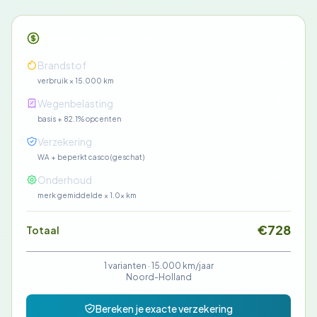
Maandelijkse kosten
€461
Brandstof
verbruik × 15.000 km
€91
Wegenbelasting
basis + 82.1% opcenten
€85
Verzekering
WA + beperkt casco (geschat)
€90
Onderhoud
merk gemiddelde × 1.0× km
€728
Totaal
1 varianten ·
15.000 km/jaar
Noord-Holland
Bereken je exacte verzekering