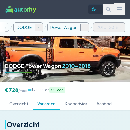
autority
DODGE
Power Wagon
2010-2018
DODGE Power Wagon
2010-2018
DS
€728
1 varianten
Goed
/mnd
Overzicht
Varianten
Koopadvies
Aanbod
Overzicht