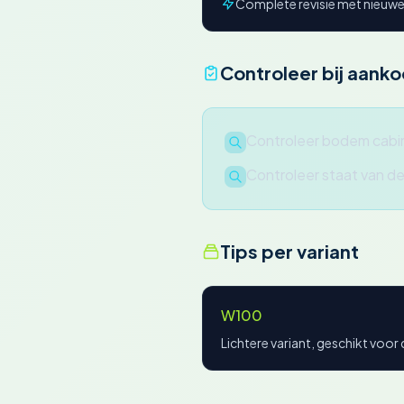
Complete revisie met nieuwe
Controleer bij aank
Controleer bodem cabi
Controleer staat van d
Tips per variant
W100
Lichtere variant, geschikt voor 