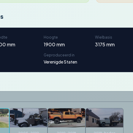
ns
edte
Hoogte
Wielbasis
00 mm
1900 mm
3175 mm
Geproduceerd in
Verenigde Staten