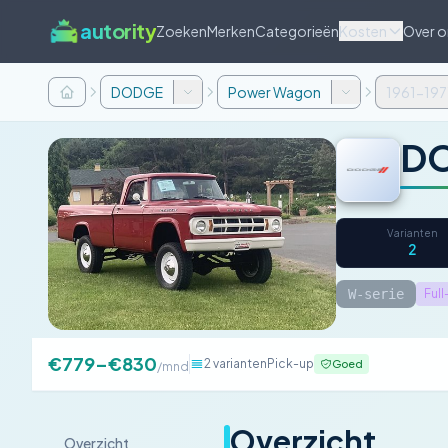
autority
Zoeken
Merken
Categorieën
Kosten
Over o
DODGE
Power Wagon
1961-197
DO
Varianten
2
W-serie
Full
€779–€830
2 varianten
Pick-up
Goed
/mnd
Overzicht
Overzicht