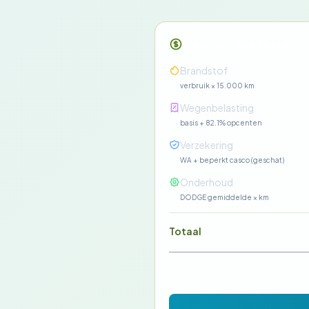
Maandelijkse kosten
Brandstof
verbruik × 15.000 km
Wegenbelasting
basis + 82.1% opcenten
Verzekering
WA + beperkt casco (geschat)
Onderhoud
DODGE gemiddelde × km
Totaal