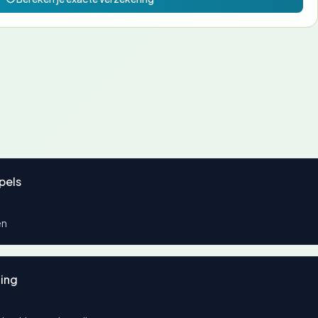
pels
en
ing