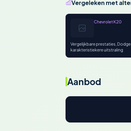
Vergeleken met alte
Chevrolet K20
Vergelijkbare prestaties, Dodge
karakteristiekere uitstraling
Aanbod