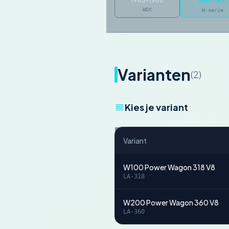
1945-1968
1961-1971
WDX
W-serie
Varianten
(2)
Kies je variant
Variant
W100 Power Wagon 318 V8
LA-318
W200 Power Wagon 360 V8
LA-360