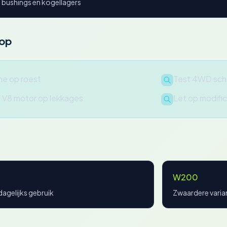
 bushings en kogellagers
oop
ne op roest
Test 4WD scha
e V8 motor op lekkages
Let op modific
W200
dagelijks gebruik
Zwaardere varia