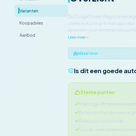
Varianten
De Dodge Power Wagon is een legen
Koopadvies
civiele 4x4 pickup in massaproduc
synoniem voor extreme robuusthei
Aanbod
Lees meer
Klassieke truck li
Ideaal voor:
Is dit een goede aut
Sterke punten
Krachtige V8 motoren besch
Beter comfort dan eerste ge
Robuuste constructie
Goede onderdelenvoorzien