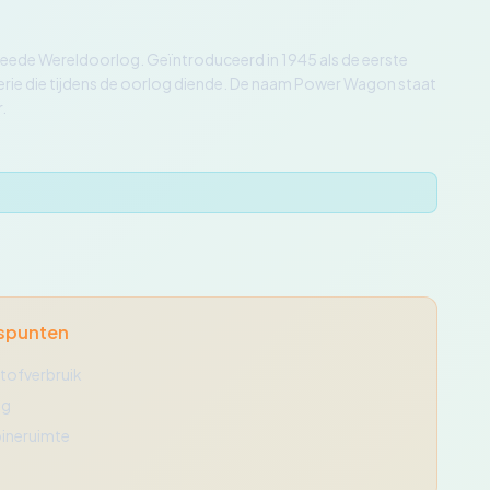
weede Wereldoorlog. Geïntroduceerd in 1945 als de eerste
erie die tijdens de oorlog diende. De naam Power Wagon staat
.
spunten
tofverbruik
ig
ineruimte