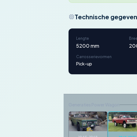
Technische gegeve
Lengte
Bre
5200 mm
20
Carrosserievormen
Pick-up
Generaties Power Wagon