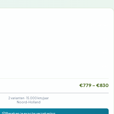
€513-€564
€91
€85
€90
€779 – €830
2 varianten ·
15.000 km/jaar
Noord-Holland
Bereken je exacte verzekering