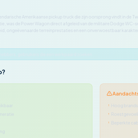
darische Amerikaanse pickup truck die zijn oorsprong vindt in de T
tie, was de Power Wagon direct afgeleid van de militaire Dodge WC-s
d, ongeëvenaarde terreinprestaties en een onverwoestbaar karakter
efhebbers, gebruikers die een werkpaard zoeken
o?
Aandacht
ikbaar
Hoog brands
neratie
Roestgevoel
Beperkte cab
ing