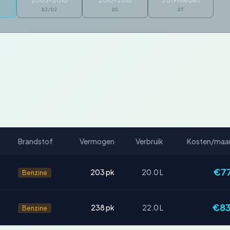
2005-2010
2010-2018
2019-heden
DJ/D2
DS
DT
Brandstof
Vermogen
Verbruik
Kosten/maa
€7
203 pk
20.0 L
Benzine
€8
238 pk
22.0 L
Benzine