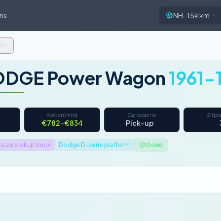
ns
NH · 15k km
1
DGE Power Wagon
1961-
Kosten/mnd
Carrosserie
Zitpl
€782–€834
Pick-up
-size pickup truck
Dodge D-serie platform
Goed