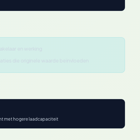
kelaar en werking
aties die originele waarde beïnvloeden
nt met hogere laadcapaciteit