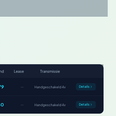
nd
Lease
Transmissie
79
—
Details
Handgeschakeld 4v
30
—
Details
Handgeschakeld 4v