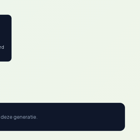
rd
 deze generatie.