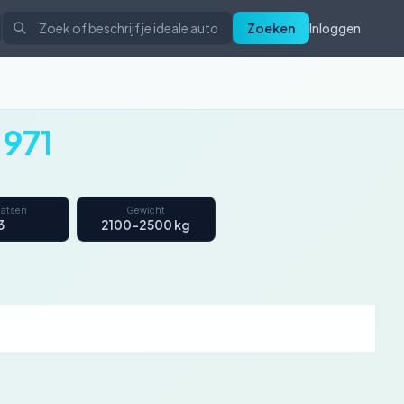
Zoeken
Inloggen
1971
aatsen
Gewicht
3
2100–2500 kg