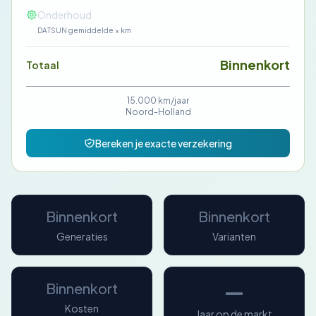
—
Onderhoud
DATSUN gemiddelde × km
Binnenkort
Totaal
15.000 km/jaar
Noord-Holland
Bereken je exacte verzekering
Binnenkort
Binnenkort
Generaties
Varianten
—
Binnenkort
Kosten
Jaar op de markt