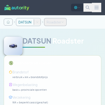
autority
DATSUN
Roadster
DATSUN
Roadster
Maandelijkse kosten
—
Brandstof
verbruik × km × brandstofprijs
—
Wegenbelasting
basis + provinciale opcenten
—
Verzekering
WA + beperkt casco (geschat)