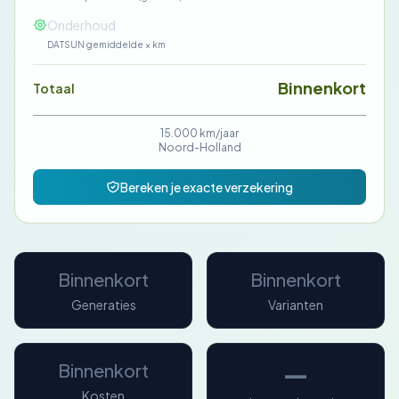
—
Onderhoud
DATSUN gemiddelde × km
Binnenkort
Totaal
15.000 km/jaar
Noord-Holland
Bereken je exacte verzekering
Binnenkort
Binnenkort
Generaties
Varianten
—
Binnenkort
Kosten