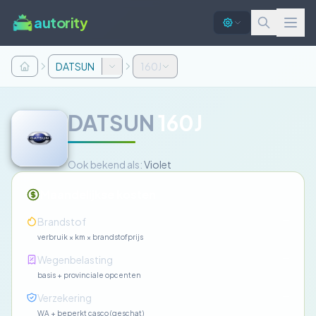
autority
DATSUN
160J
DATSUN
160J
Ook bekend als:
Violet
Maandelijkse kosten
—
Brandstof
verbruik × km × brandstofprijs
—
Wegenbelasting
basis + provinciale opcenten
—
Verzekering
WA + beperkt casco (geschat)