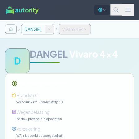
autority
DANGEL
Vivaro 4x4
DANGEL
Vivaro 4x4
D
Maandelijkse kosten
—
Brandstof
verbruik × km × brandstofprijs
—
Wegenbelasting
basis + provinciale opcenten
—
Verzekering
WA + beperkt casco (geschat)