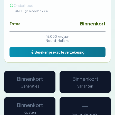
—
Onderhoud
DANGEL gemiddelde × km
Binnenkort
Totaal
15.000 km/jaar
Noord-Holland
Bereken je exacte verzekering
Binnenkort
Binnenkort
Generaties
Varianten
—
Binnenkort
Kosten
Jaar op de markt