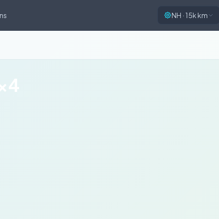
ns
NH · 15k km
x4