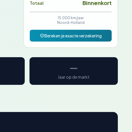
Binnenkort
Totaal
15.000 km/jaar
Noord-Holland
Bereken je exacte verzekering
—
Jaar op de markt