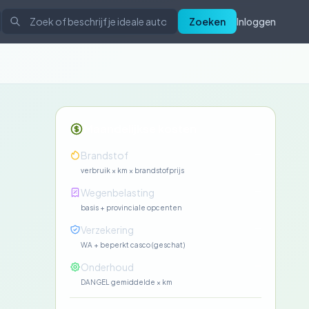
Zoeken
Inloggen
Maandelijkse kosten
—
Brandstof
verbruik × km × brandstofprijs
—
Wegenbelasting
basis + provinciale opcenten
—
Verzekering
WA + beperkt casco (geschat)
—
Onderhoud
DANGEL gemiddelde × km