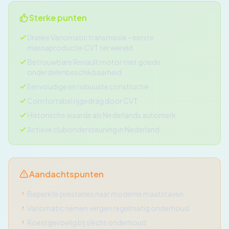
Sterke punten
Unieke Variomatic transmissie - eerste
massaproductie CVT ter wereld
Betrouwbare Renault motor met goede
onderdelenbeschikbaarheid
Eenvoudige en robuuste constructie
Comfortabel rijgedrag door CVT
Historische waarde als Nederlands automerk
Actieve clubondersteuning in Nederland
Aandachtspunten
Beperkte prestaties naar moderne maatstaven
Variomatic riemen vergen regelmatig onderhoud
Roestgevoelig bij slecht onderhoud