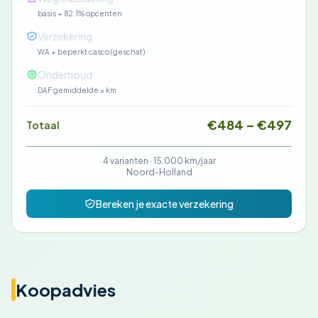
basis + 82.1% opcenten
€85
Verzekering
WA + beperkt casco (geschat)
€90
Onderhoud
DAF gemiddelde × km
€484 – €497
Totaal
4 varianten ·
15.000 km/jaar
Noord-Holland
Bereken je exacte verzekering
Koopadvies