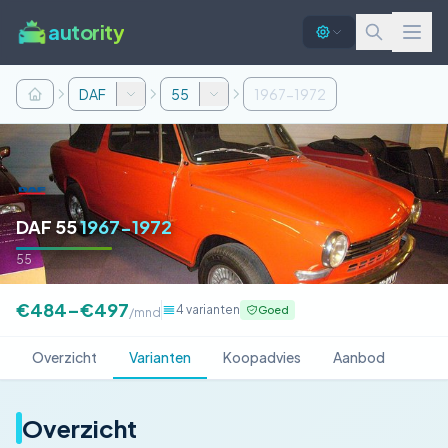
autority
DAF
55
1967-1972
DAF 55
1967-1972
55
€484–€497
4 varianten
Goed
/mnd
Overzicht
Varianten
Koopadvies
Aanbod
Overzicht