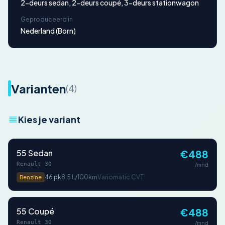
2-deurs sedan, 2-deurs coupé, 3-deurs stationwagon
Geproduceerd in
Nederland (Born)
Varianten
(4)
Kies je variant
55 Sedan
€488
Renault 30
/mnd
46 pk
8.5 L/100km
Variomatic CVT
Benzine
55 Coupé
€488
Renault 30
/mnd