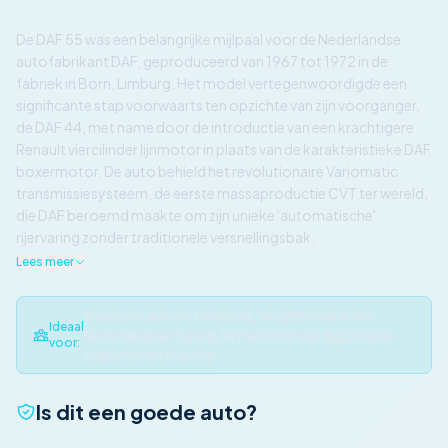
De DAF 55 was een belangrijke mijlpaal voor de Nederlandse
autofabrikant DAF, geproduceerd van 1967 tot 1972 in de
fabriek in Born, Limburg. Het model vertegenwoordigde een
significante stap voorwaarts ten opzichte van zijn voorganger,
de DAF 44, met name door de introductie van een krachtigere
Renault viercilinder lijnmotor in plaats van de karakteristieke DAF
boxermotor. De auto behield het revolutionaire Variomatic
transmissiesysteem, de eerste massaproductie CVT ter wereld,
die DAF beroemd maakte om zijn unieke 'automatische'
rijervaring zonder traditionele versnellingsbak.
Lees meer
Klassieke autoliefhebbers, verzamelaars van
Ideaal
Nederlands erfgoed, liefhebbers van bijzondere
voor:
transmissietechniek
Is dit een goede auto?