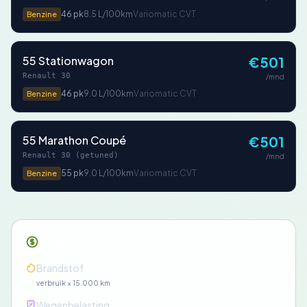
46 pk
8.5 L/100km
Variomatic CVT
Benzine
55 Stationwagon
€501
Renault 30
/mnd
46 pk
9.0 L/100km
Variomatic CVT
Benzine
55 Marathon Coupé
€501
Renault 30 (getuned)
/mnd
55 pk
9.0 L/100km
Variomatic CVT
Benzine
Maandelijkse kosten
€218-€231
Brandstof
verbruik × 15.000 km
€91
Wegenbelasting