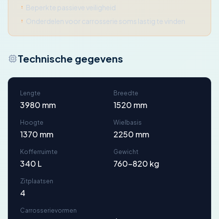
Beperkte passieve veiligheid
Onderdelen voor carrosserie soms lastig te vinden
Technische gegevens
Lengte
Breedte
3980 mm
1520 mm
Hoogte
Wielbasis
1370 mm
2250 mm
Kofferruimte
Gewicht
340 L
760-820 kg
Zitplaatsen
4
Carrosserievormen