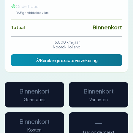
—
Onderhoud
DAF gemiddelde × km
Binnenkort
Totaal
15.000 km/jaar
Noord-Holland
Bereken je exacte verzekering
Binnenkort
Binnenkort
Generaties
Varianten
—
Binnenkort
Kosten
Jaar op de markt