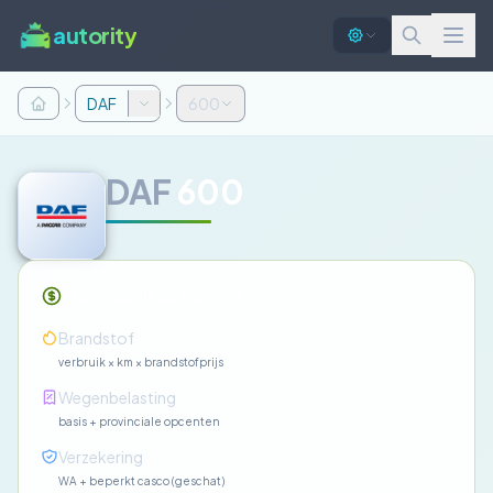
autority
DAF
600
DAF
600
Maandelijkse kosten
—
Brandstof
verbruik × km × brandstofprijs
—
Wegenbelasting
basis + provinciale opcenten
—
Verzekering
WA + beperkt casco (geschat)