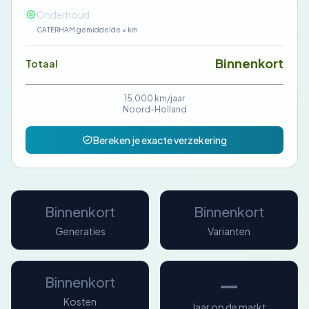
—
Onderhoud
CATERHAM gemiddelde × km
Binnenkort
Totaal
15.000 km/jaar
Noord-Holland
Bereken je exacte verzekering
Binnenkort
Binnenkort
Generaties
Varianten
—
Binnenkort
Kosten
Jaar op de markt