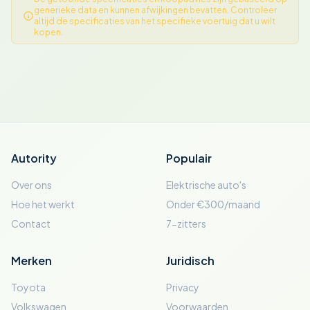
generieke data en kunnen afwijkingen bevatten. Controleer
altijd de specificaties van het specifieke voertuig dat u wilt
kopen.
Autority
Populair
Over ons
Elektrische auto's
Hoe het werkt
Onder €300/maand
Contact
7-zitters
Merken
Juridisch
Toyota
Privacy
Volkswagen
Voorwaarden