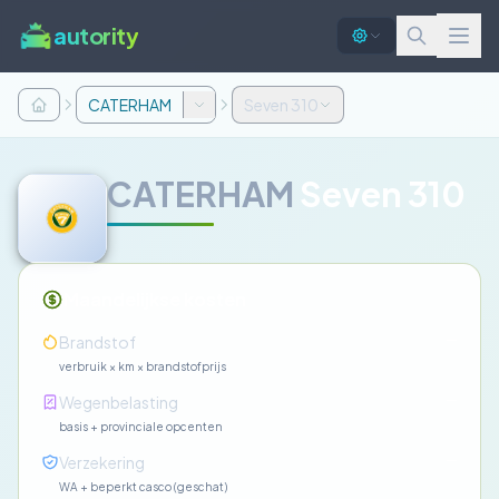
autority
CATERHAM
Seven 310
CATERHAM
Seven 310
Maandelijkse kosten
—
Brandstof
verbruik × km × brandstofprijs
—
Wegenbelasting
basis + provinciale opcenten
—
Verzekering
WA + beperkt casco (geschat)