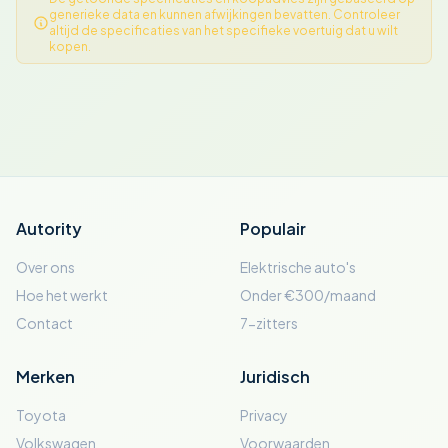
generieke data en kunnen afwijkingen bevatten. Controleer
altijd de specificaties van het specifieke voertuig dat u wilt
kopen.
Autority
Populair
Over ons
Elektrische auto's
Hoe het werkt
Onder €300/maand
Contact
7-zitters
Merken
Juridisch
Toyota
Privacy
Volkswagen
Voorwaarden