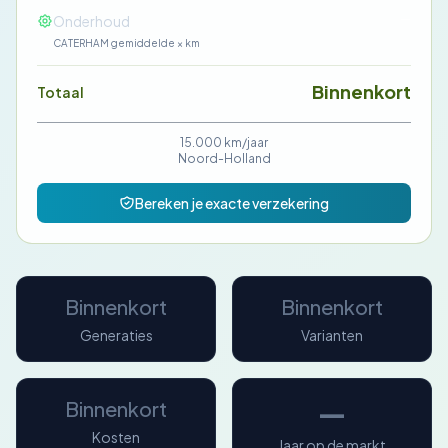
—
Onderhoud
CATERHAM gemiddelde × km
Binnenkort
Totaal
15.000 km/jaar
Noord-Holland
Bereken je exacte verzekering
Binnenkort
Binnenkort
Generaties
Varianten
—
Binnenkort
Kosten
Jaar op de markt