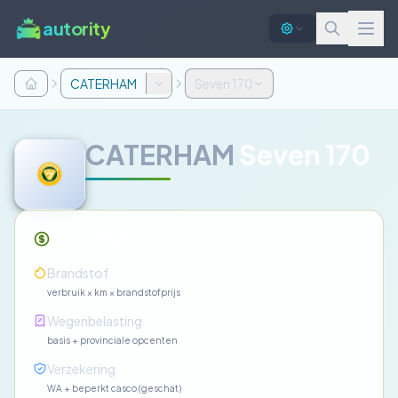
autority
CATERHAM
Seven 170
CATERHAM
Seven 170
Maandelijkse kosten
—
Brandstof
verbruik × km × brandstofprijs
—
Wegenbelasting
basis + provinciale opcenten
—
Verzekering
WA + beperkt casco (geschat)