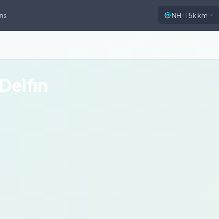
ns
NH · 15k km
Delfin