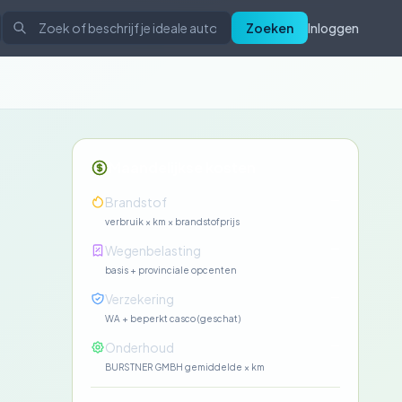
Zoeken
Inloggen
Maandelijkse kosten
—
Brandstof
verbruik × km × brandstofprijs
—
Wegenbelasting
basis + provinciale opcenten
—
Verzekering
WA + beperkt casco (geschat)
—
Onderhoud
BURSTNER GMBH gemiddelde × km