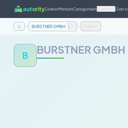
autority
Zoeken
Merken
Categorieën
Kosten
Over o
BURSTNER GMBH
Delfin
BURSTNER GMBH
B