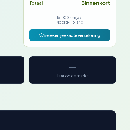
Binnenkort
Totaal
15.000 km/jaar
Noord-Holland
Bereken je exacte verzekering
—
Jaar op de markt