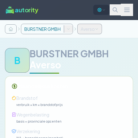
autority
BURSTNER GMBH
Averso
BURSTNER GMBH
B
Averso
Maandelijkse kosten
—
Brandstof
verbruik × km × brandstofprijs
—
Wegenbelasting
basis + provinciale opcenten
—
Verzekering