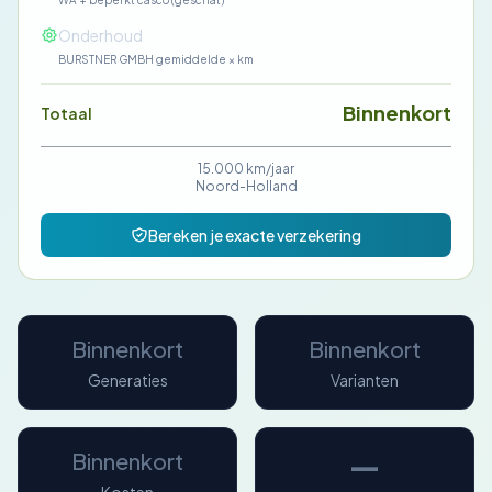
WA + beperkt casco (geschat)
—
Onderhoud
BURSTNER GMBH gemiddelde × km
Binnenkort
Totaal
15.000 km/jaar
Noord-Holland
Bereken je exacte verzekering
Binnenkort
Binnenkort
Generaties
Varianten
—
Binnenkort