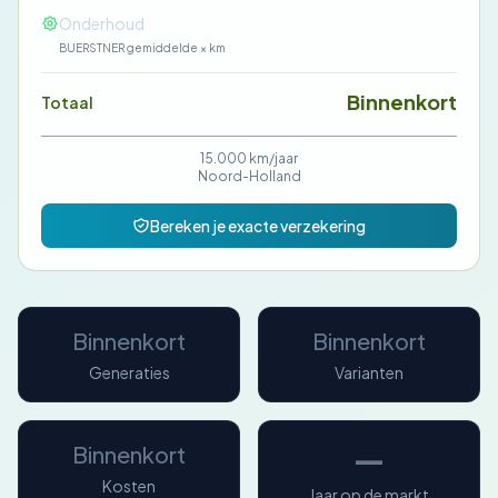
—
Onderhoud
BUERSTNER gemiddelde × km
Binnenkort
Totaal
15.000 km/jaar
Noord-Holland
Bereken je exacte verzekering
Binnenkort
Binnenkort
Generaties
Varianten
—
Binnenkort
Kosten
Jaar op de markt