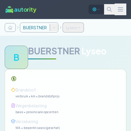
autority
BUERSTNER
Lyseo
BUERSTNER
Lyseo
B
Maandelijkse kosten
—
Brandstof
verbruik × km × brandstofprijs
—
Wegenbelasting
basis + provinciale opcenten
—
Verzekering
WA + beperkt casco (geschat)