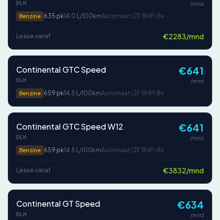
DLH
/mnd
635 pk
14.0 L/100km
Automaat (ZF 8HP) 8v
Benzine
€2283/mnd
Lease vanaf
Continental GTC Speed
€641
DLH
/mnd
659 pk
14.5 L/100km
Automaat (ZF 8HP) 8v
Benzine
Continental GTC Speed W12
€641
DLH
/mnd
659 pk
14.5 L/100km
Automaat (ZF 8HP) 8v
Benzine
€3832/mnd
Lease vanaf
Continental GT Speed
€634
DLH
/mnd