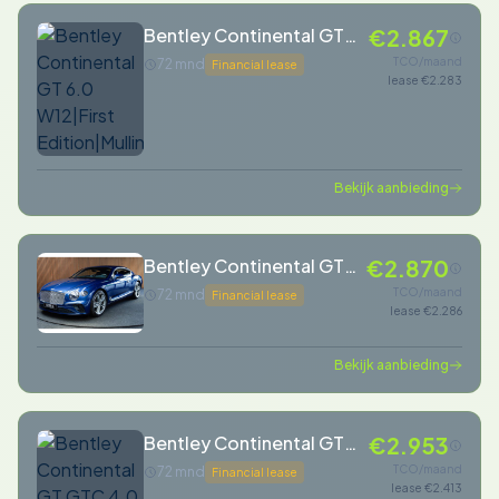
Bentley Continental GT
€2.867
6.0 W12|First
TCO/maand
72 mnd
Financial lease
lease €2.283
Edition|Mulliner|B&O
Bekijk aanbieding
Bentley Continental GT
€2.870
6.0 W12
TCO/maand
72 mnd
Financial lease
lease €2.286
Bekijk aanbieding
Bentley Continental GT
€2.953
GTC 4.0 V8 | MASSAGE |
TCO/maand
72 mnd
Financial lease
lease €2.413
STOELVERWARMING &