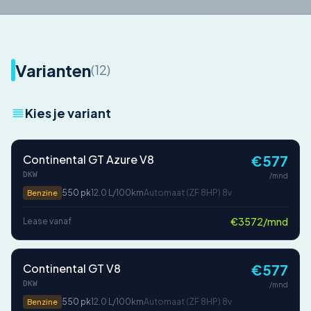
Varianten
(12)
Kies je variant
Continental GT Azure V8
€577
DKW
/mnd
550 pk
12.0 L/100km
Automaat (ZF 8HP) 8v
Benzine
€3572/mnd
Lease vanaf
Continental GT V8
€577
DKW
/mnd
550 pk
12.0 L/100km
Automaat (ZF 8HP) 8v
Benzine