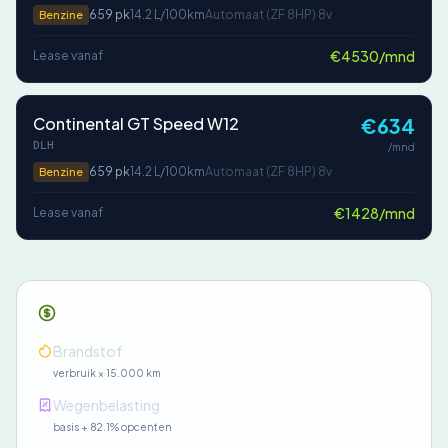
659 pk
14.2 L/100km
Automaat (ZF 8HP) 8v
Benzine
€4530/mnd
Lease vanaf
Continental GT Speed W12
€634
DLH
/mnd
659 pk
14.2 L/100km
Automaat (ZF 8HP) 8v
Benzine
€1428/mnd
Lease vanaf
Maandelijkse kosten
€308-€372
Brandstof
verbruik × 15.000 km
€91
Wegenbelasting
basis + 82.1% opcenten