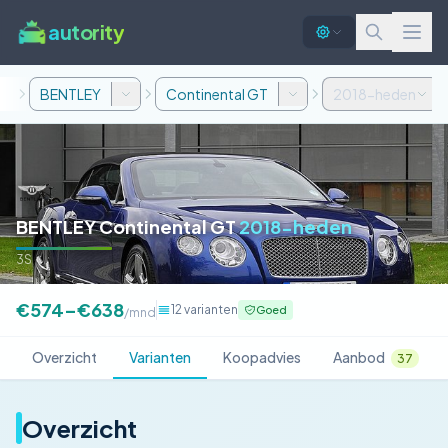
autority
BENTLEY
Continental GT
2018-heden
BENTLEY Continental GT
2018-heden
3S
€574–€638
12 varianten
Goed
/mnd
Overzicht
Varianten
Koopadvies
Aanbod
37
Overzicht