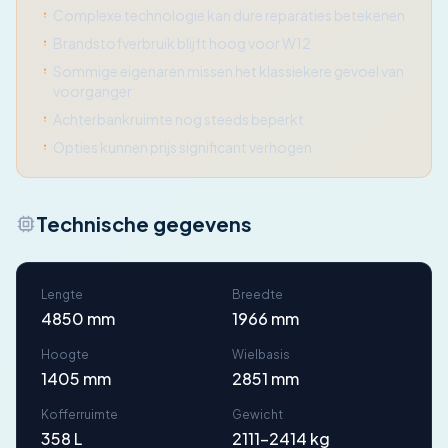
Complexe technologie kan dure reparaties betekenen
Brandstofverbruik blijft hoog voor W12
Sommige eigenaren missen het klassiekere gevoel van
voorganger
Achterbankruimte nog steeds beperkt
Opties kunnen prijs significant verhogen
Technische gegevens
Lengte
Breedte
4850 mm
1966 mm
Hoogte
Wielbasis
1405 mm
2851 mm
Kofferruimte
Gewicht
358 L
2111-2414 kg