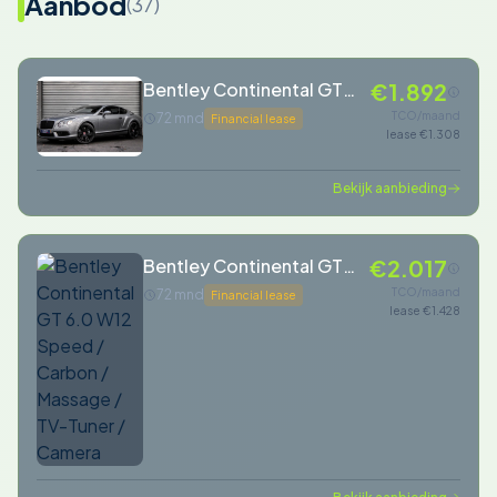
Aanbod
(37)
Bentley Continental GT
€1.892
4.0 V8 Mulliner
TCO/maand
72 mnd
Financial lease
lease €1.308
Bekijk aanbieding
Bentley Continental GT
€2.017
6.0 W12 Speed / Carbon /
TCO/maand
72 mnd
Financial lease
lease €1.428
Massage / TV-Tuner /
Camera