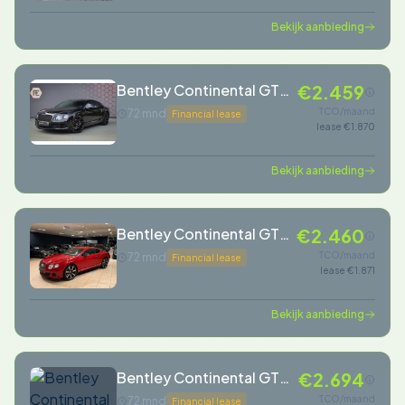
Bekijk aanbieding
Bentley Continental GT
€2.459
6.0 W12 SPEED |
TCO/maand
72 mnd
Financial lease
lease €1.870
ADAPTIVE CRUISE |
STOELVERWARMING &
Bekijk aanbieding
VERKOELING | MASSAGE |
DE
Bentley Continental GT
€2.460
6.0 W12 SPEED LIMITED
TCO/maand
72 mnd
Financial lease
lease €1.871
EDITION|CARBON-
PAKKET|BOMVOL
Bekijk aanbieding
Bentley Continental GT
€2.694
6.0 W12
TCO/maand
72 mnd
Financial lease