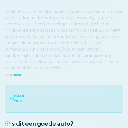
De Bentley Continental GT is het vlaggenschip Gran Turismo van
het Britse luxemerk Bentley en vertegenwoordigt de perfecte
synthese van ultieme luxe, ambachtelijk vakmanschap en
indrukwekkende prestaties. Sinds de introductie in 2003 heeft
de Continental GT het merk Bentley nieuw leven ingeblazen en
toegankelijker gemaakt voor een breder publiek van
vermogende autoliefhebbers. De auto combineert
handgemaakt Brits vakmanschap met Duitse engineering,
resulterend in een Gran Turismo die zowel op lange afstanden
als op bochtige wegen excelleert.
Lees meer
Kopers die het nieuwste en beste willen in Gran
Turismo luxe. Geschikt voor technologie-
Ideaal
voor:
liefhebbers die moderne features combineren met
traditioneel Bentley-vakmanschap.
Is dit een goede auto?