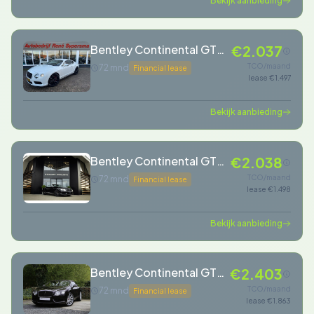
Bekijk aanbieding
Bentley Continental GT
€2.037
4.0 V8S 528 PK Stoel
TCO/maand
72 mnd
Financial lease
lease €1.497
Verwarming/Koeling |
Nieuw Model |
Bekijk aanbieding
Nieuwstaat!
Bentley Continental GT
€2.038
GTC 4.0 V8
TCO/maand
72 mnd
Financial lease
lease €1.498
Bekijk aanbieding
Bentley Continental GT
€2.403
GTC 4.0 V8 Mulliner
TCO/maand
72 mnd
Financial lease
lease €1.863