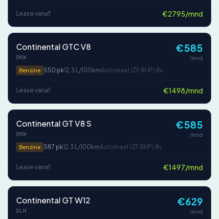
€2795/mnd
Lease vanaf
Continental GTC V8
€585
DKW
/mnd
550 pk
12.3 L/100km
Automaat (ZF 8HP) 8v
Benzine
€1498/mnd
Lease vanaf
Continental GT V8 S
€585
DKW
/mnd
587 pk
12.3 L/100km
Automaat (ZF 8HP) 8v
Benzine
€1497/mnd
Lease vanaf
Continental GT W12
€629
DLH
/mnd