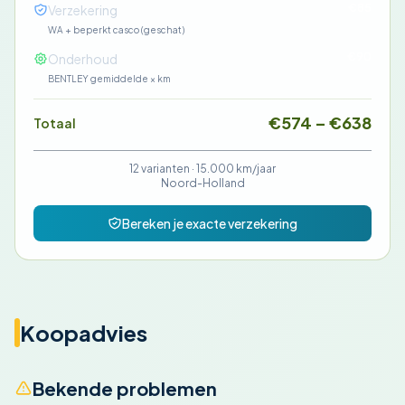
€85
Verzekering
WA + beperkt casco (geschat)
€90
Onderhoud
BENTLEY gemiddelde × km
€574 – €638
Totaal
12 varianten ·
15.000 km/jaar
Noord-Holland
Bereken je exacte verzekering
Koopadvies
Bekende problemen