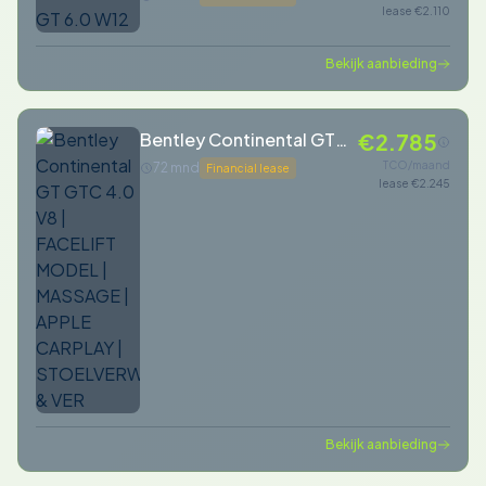
lease €2.110
Bekijk aanbieding
Bentley Continental GT
€2.785
GTC 4.0 V8 | FACELIFT
TCO/maand
72 mnd
Financial lease
lease €2.245
MODEL | MASSAGE |
APPLE CARPLAY |
STOELVERWARMING &
VER
Bekijk aanbieding