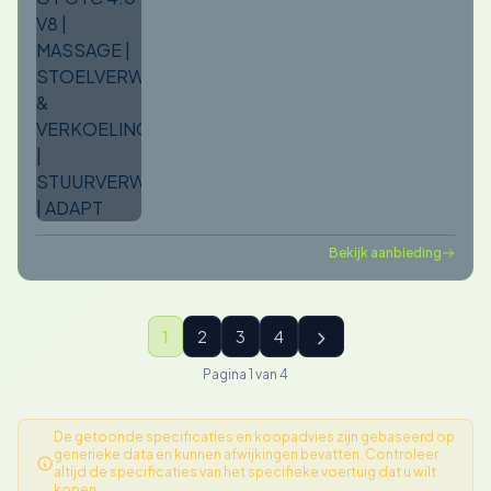
VERKOELING |
STUURVERWARMING |
ADAPT
Bekijk aanbieding
1
2
3
4
Pagina 1 van 4
De getoonde specificaties en koopadvies zijn gebaseerd op
generieke data en kunnen afwijkingen bevatten. Controleer
altijd de specificaties van het specifieke voertuig dat u wilt
kopen.