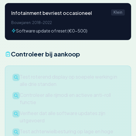
Infotainment bevriest occasioneel
Klein
Bouwjaren: 2018-2022
Software update of reset (€0-500)
Controleer bij aankoop
Test roterend display op soepele werking in
alle drie standen
Controleer alle rijmodi en actieve anti-roll
functie
Verifieer dat alle software updates zijn
uitgevoerd
Test achterwielbesturing op lage en hoge