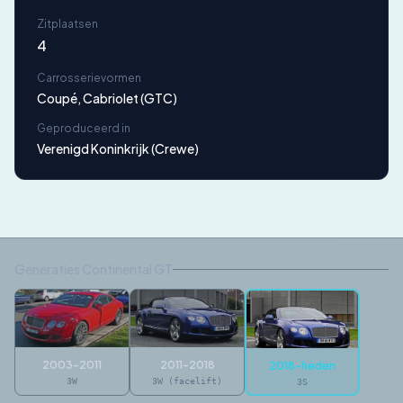
Zitplaatsen
4
Carrosserievormen
Coupé, Cabriolet (GTC)
Geproduceerd in
Verenigd Koninkrijk (Crewe)
Generaties Continental GT
2003-2011
2011-2018
2018-heden
3W
3W (facelift)
3S