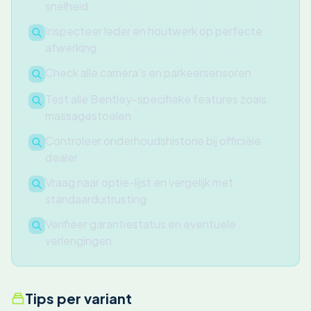
snelheid
Inspecteer leder en houtwerk op perfecte
afwerking
Check alle camera's en parkeersensoren
Test alle Bentley-specifieke features zoals
massagestoelen
Controleer onderhoudshistorie bij officiële
dealer
Vraag naar optie-lijst en vergelijk met
standaarduitrusting
Verifieer garantiestatus en eventuele
verlengingen
Tips per variant