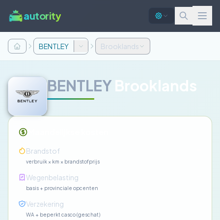
autority
BENTLEY
Brooklands
BENTLEY
Brooklands
Maandelijkse kosten
—
Brandstof
verbruik × km × brandstofprijs
—
Wegenbelasting
basis + provinciale opcenten
—
Verzekering
WA + beperkt casco (geschat)