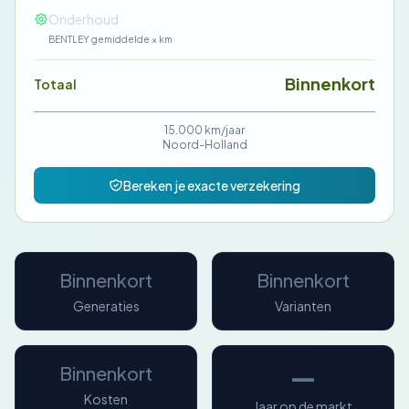
—
Onderhoud
BENTLEY gemiddelde × km
Binnenkort
Totaal
15.000 km/jaar
Noord-Holland
Bereken je exacte verzekering
Binnenkort
Binnenkort
Generaties
Varianten
—
Binnenkort
Kosten
Jaar op de markt