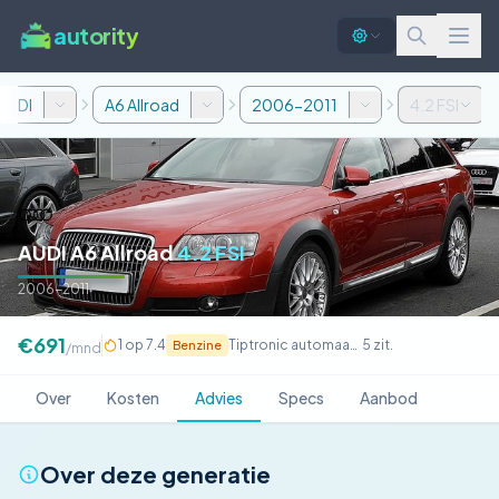
autority
AUDI
A6 Allroad
2006-2011
4.2 FSI
AUDI A6 Allroad
4.2 FSI
2006-2011
€691
1 op 7.4
Tiptronic automaat 6v
5 zit.
Benzine
/mnd
Over
Kosten
Advies
Specs
Aanbod
Over deze generatie