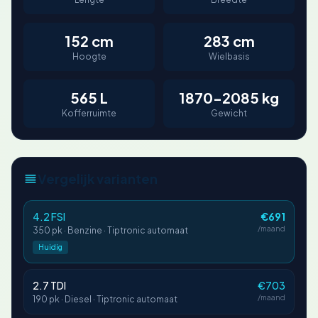
152 cm
283 cm
Hoogte
Wielbasis
565 L
1870-2085 kg
Kofferruimte
Gewicht
Vergelijk varianten
4.2 FSI
€691
/maand
350 pk · Benzine · Tiptronic automaat
Huidig
2.7 TDI
€703
/maand
190 pk · Diesel · Tiptronic automaat