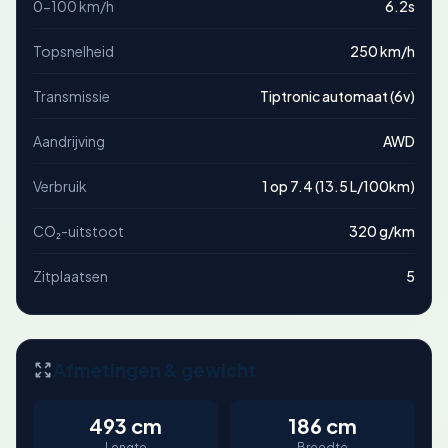
0-100 km/h
6.2s
Topsnelheid
250 km/h
Transmissie
Tiptronic automaat (6v)
Aandrijving
AWD
Verbruik
1 op 7.4 (13.5 L/100km)
CO₂-uitstoot
320 g/km
Zitplaatsen
5
Afmetingen & gewicht
493 cm
186 cm
Lengte
Breedte