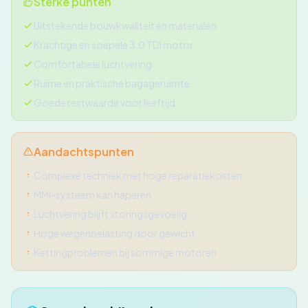
Sterke punten
Uitstekende bouwkwaliteit en materialen
Krachtige en soepele 3.0 TDI motor
Comfortabele luchtvering
Ruime en praktische bagageruimte
Goede restwaarde voor leeftijd
Aandachtspunten
Complexe techniek met hoge reparatiekosten
MMI-systeem kan haperen
Luchtvering blijft storingsgevoelig
Hoge wegenbelasting door gewicht
Kettingproblemen bij sommige motoren