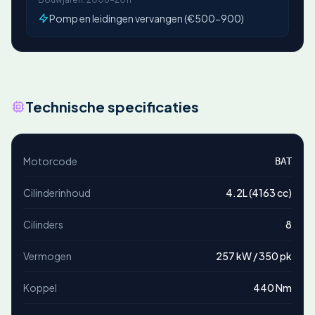
Pomp en leidingen vervangen (€500-900)
Technische specificaties
Motorcode
BAT
Cilinderinhoud
4.2L (4163 cc)
Cilinders
8
Vermogen
257 kW / 350 pk
Koppel
440 Nm