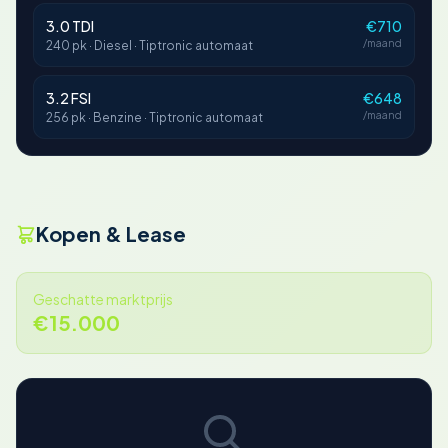
3.0 TDI
€710
/maand
240 pk · Diesel · Tiptronic automaat
3.2 FSI
€648
/maand
256 pk · Benzine · Tiptronic automaat
Kopen & Lease
Geschatte marktprijs
€15.000