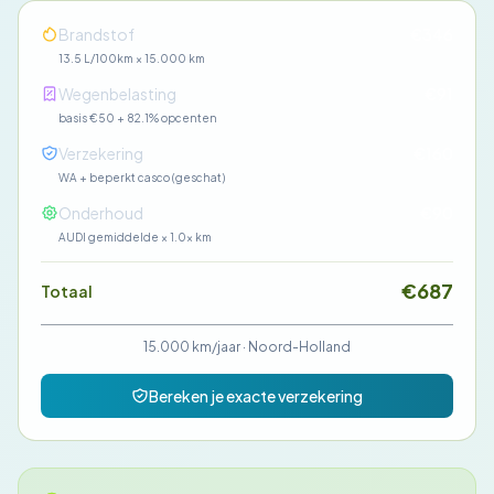
Brandstof
€346
13.5 L/100km × 15.000 km
Wegenbelasting
€91
basis €50 + 82.1% opcenten
Verzekering
€160
WA + beperkt casco (geschat)
Onderhoud
€90
AUDI gemiddelde × 1.0× km
€687
Totaal
15.000 km/jaar
·
Noord-Holland
Bereken je exacte verzekering