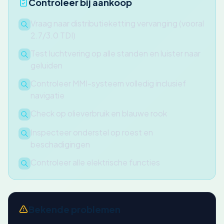
Controleer bij aankoop
Vraag naar distributieketting vervanging (vooral
2.7/3.0 TDI)
Test luchtvering op alle standen en luister naar
geluiden
Controleer MMI-systeem volledig inclusief
navigatie
Check op olieverbruik en blauwe rook
Inspecteer onderstel op roest en
beschadigingen
Controleer alle elektrische functies
Bekende problemen