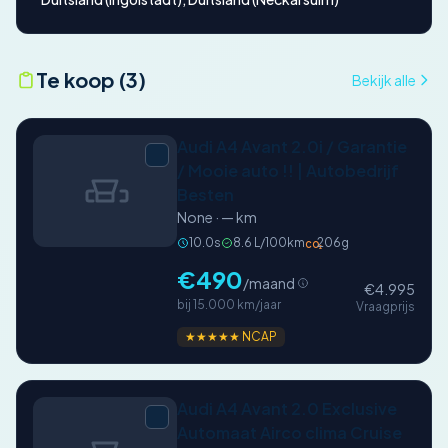
Te koop (3)
Bekijk alle
Audi A4 Avant 2.0i / Garantie
/ Mooie auto !! | Autobedrijf
Besten
None · — km
10.0s
8.6 L/100km
206g
CO₂
€490
/maand
€4.995
bij 15.000 km/jaar
Vraagprijs
★★★★★ NCAP
Audi A4 Avant 2.0 Exclusive
Automaat Airco clima Cruise