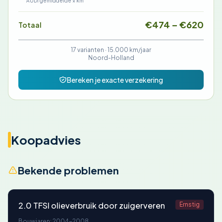
AUDI gemiddelde × km
€474 – €620
Totaal
17 varianten ·
15.000 km/jaar
Noord-Holland
Bereken je exacte verzekering
Koopadvies
Bekende problemen
2.0 TFSI olieverbruik door zuigerveren
Ernstig
Bouwjaren: 2004-2008