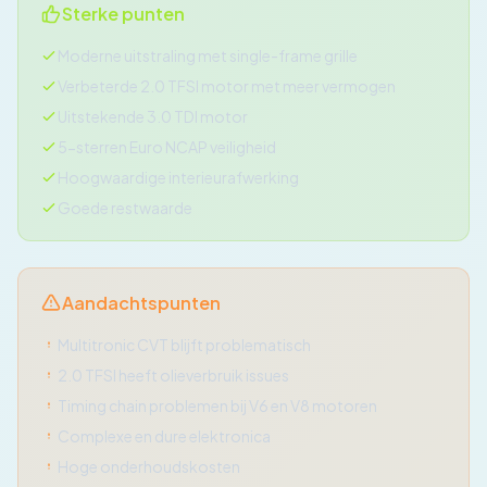
Sterke punten
Moderne uitstraling met single-frame grille
Verbeterde 2.0 TFSI motor met meer vermogen
Uitstekende 3.0 TDI motor
5-sterren Euro NCAP veiligheid
Hoogwaardige interieurafwerking
Goede restwaarde
Aandachtspunten
Multitronic CVT blijft problematisch
2.0 TFSI heeft olieverbruik issues
Timing chain problemen bij V6 en V8 motoren
Complexe en dure elektronica
Hoge onderhoudskosten