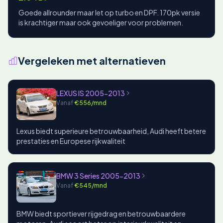
Goede allrounder maar let op turbo en DPF. 170pk versie
is krachtiger maar ook gevoeliger voor problemen.
Vergeleken met alternatieven
LEXUS IS 2005-2013
Vanaf
€556/mnd
Lexus biedt superieure betrouwbaarheid, Audi heeft betere
prestaties en Europese rijkwaliteit
BMW 3 Series 2005-2013
Vanaf
€545/mnd
BMW biedt sportiever rijgedrag en betrouwbaardere