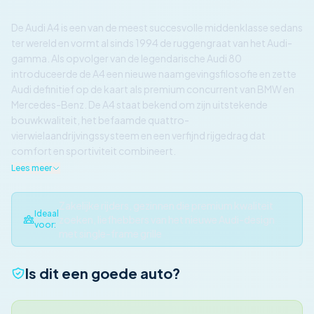
De Audi A4 is een van de meest succesvolle middenklasse sedans
ter wereld en vormt al sinds 1994 de ruggengraat van het Audi-
gamma. Als opvolger van de legendarische Audi 80
introduceerde de A4 een nieuwe naamgevingsfilosofie en zette
Audi definitief op de kaart als premium concurrent van BMW en
Mercedes-Benz. De A4 staat bekend om zijn uitstekende
bouwkwaliteit, het befaamde quattro-
vierwielaandrijvingssysteem en een verfijnd rijgedrag dat
comfort en sportiviteit combineert.
Lees meer
Zakelijke rijders, gezinnen die premium kwaliteit
Ideaal
zoeken, liefhebbers van het nieuwe Audi-design
voor:
met single-frame grille
Is dit een goede auto?