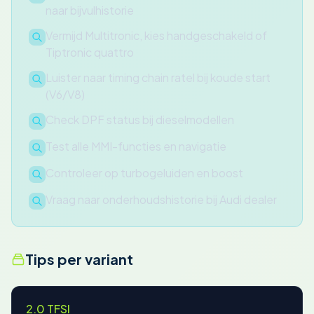
naar bijvulhistorie
Vermijd Multitronic, kies handgeschakeld of
Tiptronic quattro
Luister naar timing chain ratel bij koude start
(V6/V8)
Check DPF status bij dieselmodellen
Test alle MMI-functies en navigatie
Controleer op turbogeluiden en boost
Vraag naar onderhoudshistorie bij Audi dealer
Tips per variant
2.0 TFSI