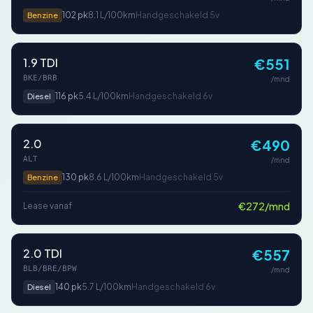
102 pk
8.1 L/100km
Handgeschakeld 5v
Benzine
1.9 TDI
€551
BKE/BRB
/mnd
116 pk
5.4 L/100km
Handgeschakeld 6v
Diesel
2.0
€490
ALT
/mnd
130 pk
8.6 L/100km
Handgeschakeld 5v
Benzine
€272/mnd
Lease vanaf
2.0 TDI
€557
BLB/BRE/BPW
/mnd
140 pk
5.7 L/100km
Handgeschakeld 6v
Diesel