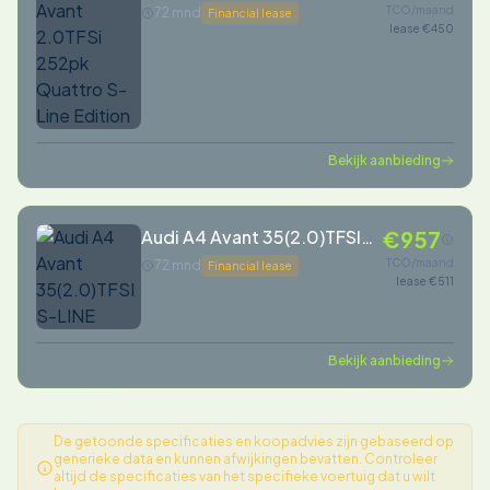
252pk Quattro S-Line
TCO/maand
72 mnd
Financial lease
lease €450
Edition
Bekijk aanbieding
Audi A4 Avant 35(2.0)TFSI
€957
S-LINE
TCO/maand
72 mnd
Financial lease
lease €511
Bekijk aanbieding
De getoonde specificaties en koopadvies zijn gebaseerd op
generieke data en kunnen afwijkingen bevatten. Controleer
altijd de specificaties van het specifieke voertuig dat u wilt