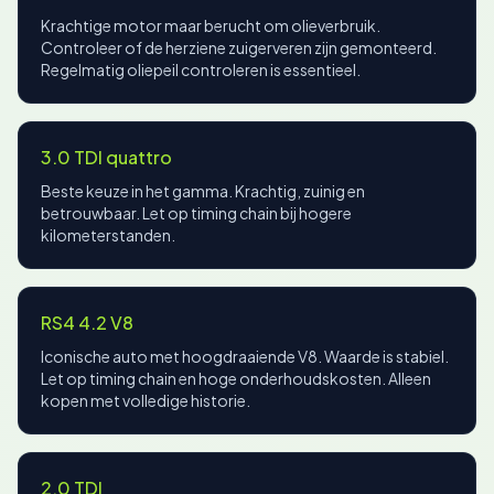
Krachtige motor maar berucht om olieverbruik.
Controleer of de herziene zuigerveren zijn gemonteerd.
Regelmatig oliepeil controleren is essentieel.
3.0 TDI quattro
Beste keuze in het gamma. Krachtig, zuinig en
betrouwbaar. Let op timing chain bij hogere
kilometerstanden.
RS4 4.2 V8
Iconische auto met hoogdraaiende V8. Waarde is stabiel.
Let op timing chain en hoge onderhoudskosten. Alleen
kopen met volledige historie.
2.0 TDI