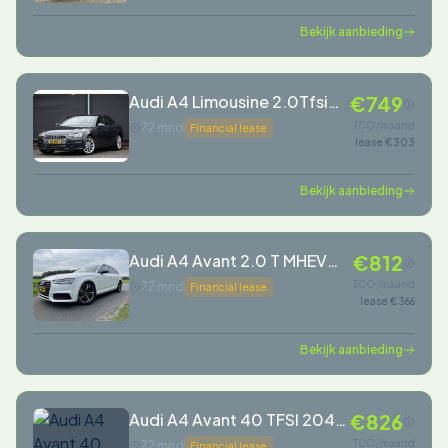
Bekijk aanbieding
Audi A4 Limousine 2.0Tfsi
€749
190Pk Aut. | Sport Lease
TCO/maand
72 mnd
Financial lease
lease €303
Edition | Virtual Cockpit |
LED | 18&apos;&apos;
Bekijk aanbieding
Audi A4 Avant 2.0 T MHEV
€812
190PK S-LINE BLACK
TCO/maand
72 mnd
Financial lease
lease €366
EDITION, VOL LEDER, LED,
Bekijk aanbieding
Audi A4 Avant 40 TFSI 204
€826
PK Aut. Quattro Sport
TCO/maand
72 mnd
Financial lease