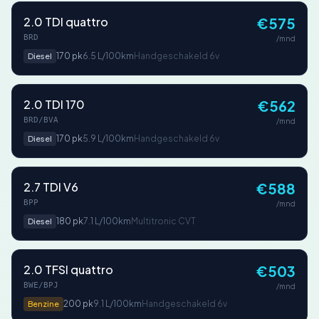
2.0 TDI quattro
€575
BRD
/mnd
170 pk
6.5 L/100km
Handgeschakeld 6v
Diesel
2.0 TDI 170
€562
BRD/BVA
/mnd
170 pk
5.9 L/100km
Handgeschakeld 6v
Diesel
2.7 TDI V6
€588
BPP
/mnd
180 pk
7.1 L/100km
Multitronic CVT
Diesel
2.0 TFSI quattro
€503
BWE/BPJ
/mnd
200 pk
9.1 L/100km
Handgeschakeld 6v
Benzine