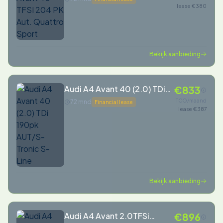
lease €380
Bekijk aanbieding
Audi A4 Avant 40 (2.0) TDi
€833
190pk AUT/S-Tronic S-Line
TCO/maand
72 mnd
Financial lease
lease €387
Bekijk aanbieding
Audi A4 Avant 2.0TFSi
€896