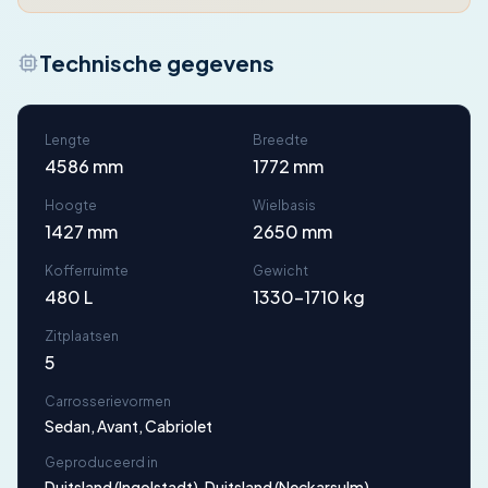
Technische gegevens
Lengte
Breedte
4586 mm
1772 mm
Hoogte
Wielbasis
1427 mm
2650 mm
Kofferruimte
Gewicht
480 L
1330-1710 kg
Zitplaatsen
5
Carrosserievormen
Sedan, Avant, Cabriolet
Geproduceerd in
Duitsland (Ingolstadt), Duitsland (Neckarsulm)