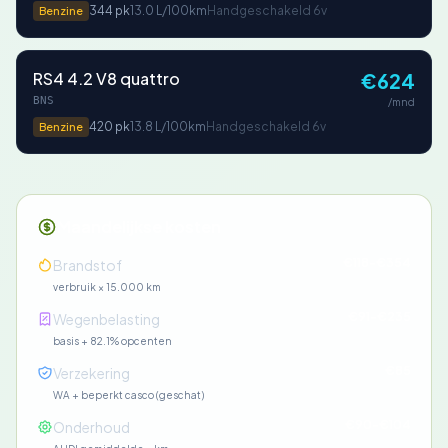
344 pk
13.0 L/100km
Handgeschakeld 6v
Benzine
RS4 4.2 V8 quattro
€624
BNS
/mnd
420 pk
13.8 L/100km
Handgeschakeld 6v
Benzine
Maandelijkse kosten
€118-€354
Brandstof
verbruik × 15.000 km
€91-€235
Wegenbelasting
basis + 82.1% opcenten
€85
Verzekering
WA + beperkt casco (geschat)
€90-€104
Onderhoud