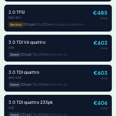
2.0 TFSI
€485
BWE/BPJ
/mnd
200 pk
8.4 L/100km
Handgeschakeld 6v
Benzine
3.0 TDI V6 quattro
€603
ASB
/mnd
204 pk
7.8 L/100km
Tiptronic 6v
Diesel
3.0 TDI quattro
€603
BKN/ASB
/mnd
204 pk
7.8 L/100km
Tiptronic 6v
Diesel
3.0 TDI quattro 233pk
€606
ASB
/mnd
233 pk
7.9 L/100km
Tiptronic 6v
Diesel