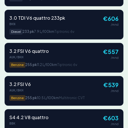
3.0 TDI V6 quattro 233pk
€606
BKN
/mnd
233 pk
7.9 L/100km
Tiptronic 6v
Diesel
3.2 FSI V6 quattro
€557
AUK/BKH
/mnd
255 pk
11.2 L/100km
Tiptronic 6v
Benzine
3.2 FSI V6
€539
AUK/BKH
/mnd
255 pk
10.5 L/100km
Multitronic CVT
Benzine
S4 4.2 V8 quattro
€603
BBK
/mnd