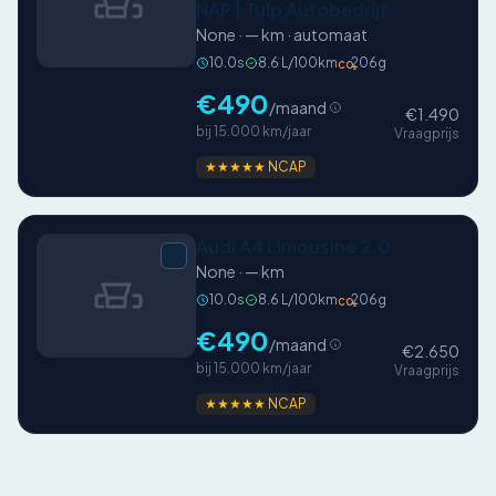
NAP | Tulp Autobedrijf
None · — km · automaat
10.0s
8.6 L/100km
206g
CO₂
€490
/maand
€1.490
bij 15.000 km/jaar
Vraagprijs
★★★★★ NCAP
Audi A4 Limousine 2.0
None · — km
10.0s
8.6 L/100km
206g
CO₂
€490
/maand
€2.650
bij 15.000 km/jaar
Vraagprijs
★★★★★ NCAP