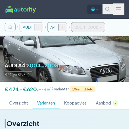
autority
AUDI
A4
2004-2008
AUDI A4
2004-2008
B7 (Typ 8E/8H)
€474–€620
17 varianten
Gemiddeld
/mnd
Overzicht
Varianten
Koopadvies
Aanbod
7
Overzicht