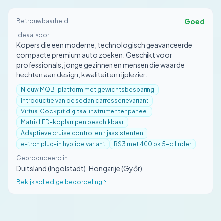
Goed
Betrouwbaarheid
Ideaal voor
Kopers die een moderne, technologisch geavanceerde
compacte premium auto zoeken. Geschikt voor
professionals, jonge gezinnen en mensen die waarde
hechten aan design, kwaliteit en rijplezier.
Nieuw MQB-platform met gewichtsbesparing
Introductie van de sedan carrosserievariant
Virtual Cockpit digitaal instrumentenpaneel
Matrix LED-koplampen beschikbaar
Adaptieve cruise control en rijassistenten
e-tron plug-in hybride variant
RS3 met 400 pk 5-cilinder
Geproduceerd in
Duitsland (Ingolstadt), Hongarije (Győr)
Bekijk volledige beoordeling