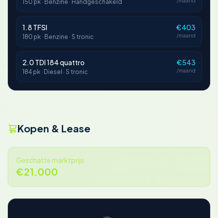
/maand
150 pk · Benzine · Handgeschakeld
1.8 TFSI
€403
/maand
180 pk · Benzine · S tronic
2.0 TDI 184 quattro
€543
/maand
184 pk · Diesel · S tronic
Kopen & Lease
Geschatte marktprijs
€21.000