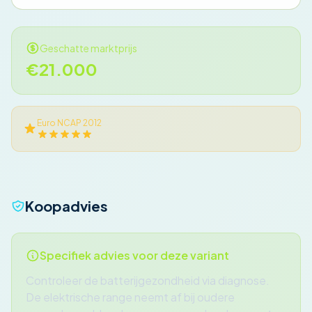
Geschatte marktprijs
€21.000
Euro NCAP 2012
Koopadvies
Specifiek advies voor deze variant
Controleer de batterijgezondheid via diagnose.
De elektrische range neemt af bij oudere