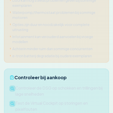
DSG kan nog steeds problemen geven bij sommige
exemplaren
Waterpomp/thermostaat problemen bij sommige
motoren
Opties zijn duur en noodzakelijk voor complete
uitrusting
Infotainment kan verouderd aanvoelen bij vroege
modellen
Achterin minder ruim dan sommige concurrenten
e-tron batterij degradatie bij oudere exemplaren
Controleer bij aankoop
Controleer de DSG op schokken en trillingen bij
lage snelheden
Test de Virtual Cockpit op storingen en
pixelfouten