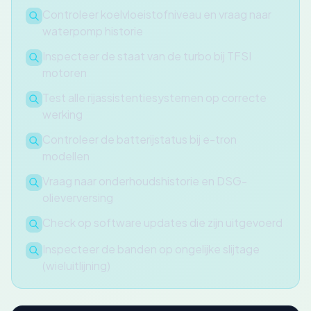
Controleer koelvloeistofniveau en vraag naar
waterpomp historie
Inspecteer de staat van de turbo bij TFSI
motoren
Test alle rijassistentiesystemen op correcte
werking
Controleer de batterijstatus bij e-tron
modellen
Vraag naar onderhoudshistorie en DSG-
olieverversing
Check op software updates die zijn uitgevoerd
Inspecteer de banden op ongelijke slijtage
(wieluitlijning)