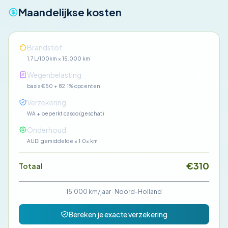
Maandelijkse kosten
Brandstof
€44
1.7 L/100km × 15.000 km
Wegenbelasting
€91
basis €50 + 82.1% opcenten
Verzekering
€85
WA + beperkt casco (geschat)
Onderhoud
€90
AUDI gemiddelde × 1.0× km
€310
Totaal
15.000 km/jaar
·
Noord-Holland
Bereken je exacte verzekering