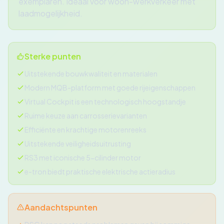
exemplaren. Ideaal voor woon-werkverkeer met
laadmogelijkheid.
Sterke punten
Uitstekende bouwkwaliteit en materialen
Modern MQB-platform met goede rijeigenschappen
Virtual Cockpit is een technologisch hoogstandje
Ruime keuze aan carrosserievarianten
Efficiënte en krachtige motorenreeks
Uitstekende veiligheidsuitrusting
RS3 met iconische 5-cilinder motor
e-tron biedt praktische elektrische actieradius
Aandachtspunten