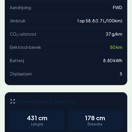
Aandrijving
FWD
Verbruik
1 op 58.8 (1.7 L/100km)
CO₂-uitstoot
37 g/km
Elektrisch bereik
50 km
Batterij
8.80 kWh
Zitplaatsen
5
Afmetingen & gewicht
431 cm
178 cm
Lengte
Breedte