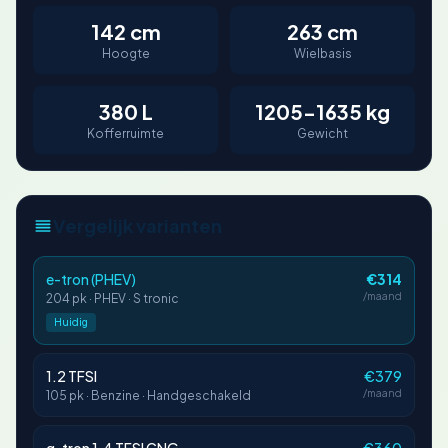
142 cm
263 cm
Hoogte
Wielbasis
380 L
1205-1635 kg
Kofferruimte
Gewicht
Vergelijk varianten
e-tron (PHEV)
€314
/maand
204 pk · PHEV · S tronic
Huidig
1.2 TFSI
€379
/maand
105 pk · Benzine · Handgeschakeld