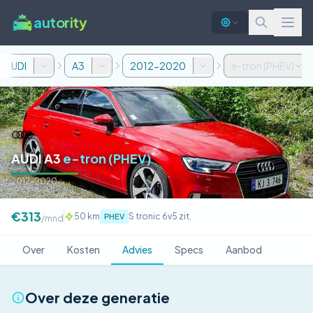
autority
AUDI
A3
2012-2020
e-tron (PHEV)
AUDI A3
e-tron (PHEV)
2012-2020
€313
50 km
S tronic 6v
5 zit.
PHEV
/mnd
Over
Kosten
Advies
Specs
Aanbod
Over deze generatie