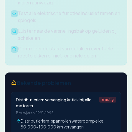
indien aanwezig
Test alle elektrische functies inclusief ramen en
spiegels
Luister naar de versnellingsbak op geluiden bij
schakelen
Controleer de staat van de lak en eventuele
roestplekken bij niet-originele delen
Bekende problemen
Distributieriem vervanging kritiek bij alle
Ernstig
motoren
Bouwjaren: 1991-1995
Distributieriem, spanrol en waterpomp elke
80.000-100.000 km vervangen