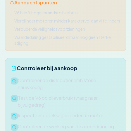
Aandachtspunten
V6 heeft hoger brandstofverbruik
Viercilinder motoren minder karaktervol dan vijfcilinders
Verouderde veiligheidsvoorzieningen
Waardedaling gestabiliseerd maar nog geen sterke
stijging
Controleer bij aankoop
Controleer de distributieriemhistorie
nauwkeurig
Test de V6 op olieverbruik (vraag naar
bijvulgedrag)
Inspecteer op lekkages onder de motor
Controleer de werking van de airconditioning