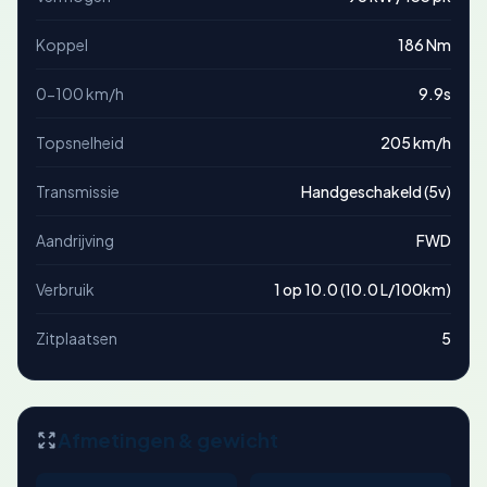
Koppel
186 Nm
0-100 km/h
9.9s
Topsnelheid
205 km/h
Transmissie
Handgeschakeld (5v)
Aandrijving
FWD
Verbruik
1 op 10.0 (10.0 L/100km)
Zitplaatsen
5
Afmetingen & gewicht