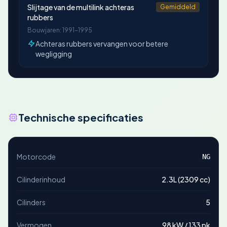
Slijtage van de multilink achteras
Gemiddeld
rubbers
Bouwjaren: 1991-1995
Achteras rubbers vervangen voor betere
wegligging
Technische specificaties
Motorcode
NG
Cilinderinhoud
2.3L (2309 cc)
Cilinders
5
Vermogen
98 kW / 133 pk