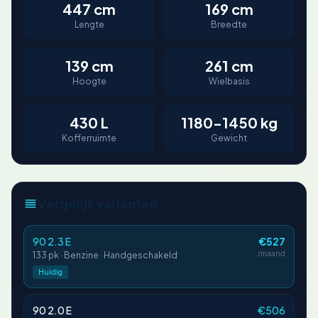
447 cm
169 cm
Lengte
Breedte
139 cm
261 cm
Hoogte
Wielbasis
430 L
1180-1450 kg
Kofferruimte
Gewicht
Vergelijk varianten
90 2.3 E
€527
/maand
133 pk · Benzine · Handgeschakeld
Huidig
90 2.0 E
€506