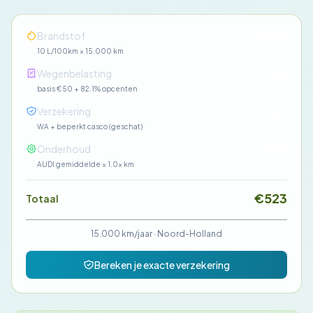
Brandstof
€256
10 L/100km × 15.000 km
Wegenbelasting
€91
basis €50 + 82.1% opcenten
Verzekering
€85
WA + beperkt casco (geschat)
Onderhoud
€90
AUDI gemiddelde × 1.0× km
€523
Totaal
15.000 km/jaar
·
Noord-Holland
Bereken je exacte verzekering