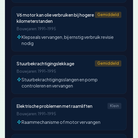
V6 motor kan olie verbruiken bij hogere
Gemiddeld
kilometerstanden
Bouwjaren: 1991-1995
Klepseals vervangen, bij ernstig verbruik revisie
nodig
Stuurbekrachtigingslekkage
Gemiddeld
Bouwjaren: 1991-1995
Stuurbekrachtigingsslangen en pomp
controleren en vervangen
Elektrische problemen met raamliften
Klein
Bouwjaren: 1991-1995
Raammechanisme of motor vervangen