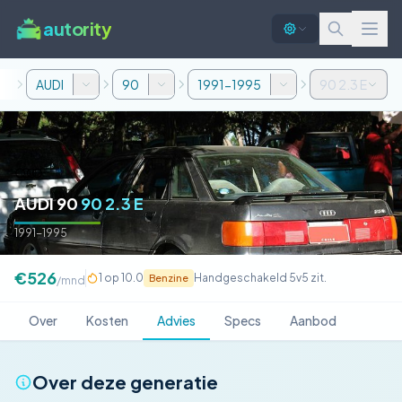
autority
AUDI
90
1991-1995
90 2.3 E
AUDI 90
90 2.3 E
1991-1995
€526
1 op 10.0
Handgeschakeld 5v
5 zit.
Benzine
/mnd
Over
Kosten
Advies
Specs
Aanbod
Over deze generatie