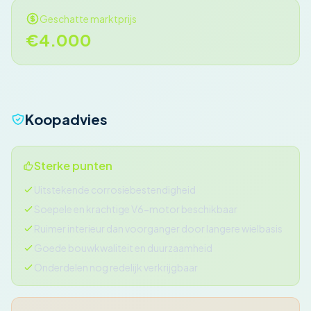
Geschatte marktprijs
€4.000
Koopadvies
Sterke punten
Uitstekende corrosiebestendigheid
Soepele en krachtige V6-motor beschikbaar
Ruimer interieur dan voorganger door langere wielbasis
Goede bouwkwaliteit en duurzaamheid
Onderdelen nog redelijk verkrijgbaar