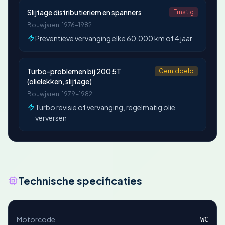
Slijtage distributieriem en spanners
Ernstig
Bouwjaren: 1976-1982
Preventieve vervanging elke 60.000 km of 4 jaar
Turbo-problemen bij 200 5T
Gemiddeld
(olielekken, slijtage)
Bouwjaren: 1979-1982
Turbo revisie of vervanging, regelmatig olie
verversen
Technische specificaties
Motorcode
WC