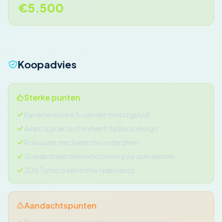
€5.500
Koopadvies
Sterke punten
Karakteristieke 5-cilinder motorgeluid
Avant is praktisch en heeft tijdloos design
Robuuste mechanische onderdelen
Goede onderdelenvoorziening via specialisten
200 Turbo is een echte rijdersauto
Aandachtspunten