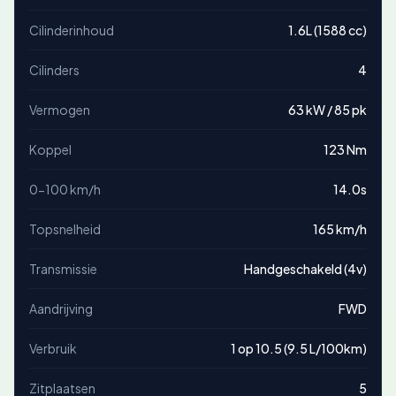
Cilinderinhoud
1.6L (1588 cc)
Cilinders
4
Vermogen
63 kW / 85 pk
Koppel
123 Nm
0-100 km/h
14.0s
Topsnelheid
165 km/h
Transmissie
Handgeschakeld (4v)
Aandrijving
FWD
Verbruik
1 op 10.5 (9.5 L/100km)
Zitplaatsen
5