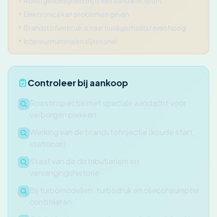
Roestgevoeligheid blijft een aandachtspunt
Elektronica kan problemen geven
Brandstofverbruik is naar huidige maatstaven hoog
Interieurmaterialen slijten snel
Controleer bij aankoop
Roestinspectie met speciale aandacht voor
verborgen plekken
Werking van de brandstofinjectie (koude start,
stationair)
Staat van de distributieriem en
vervangingshistorie
Bij turbomodellen: turbodruk en olieconsumptie
controleren