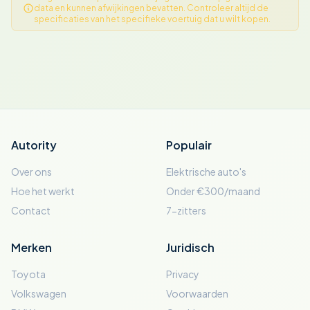
data en kunnen afwijkingen bevatten. Controleer altijd de
specificaties van het specifieke voertuig dat u wilt kopen.
Autority
Populair
Over ons
Elektrische auto's
Hoe het werkt
Onder €300/maand
Contact
7-zitters
Merken
Juridisch
Toyota
Privacy
Volkswagen
Voorwaarden