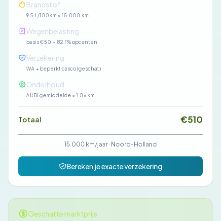
Brandstof
€243
9.5 L/100km × 15.000 km
Wegenbelasting
€91
basis €50 + 82.1% opcenten
Verzekering
€85
WA + beperkt casco (geschat)
Onderhoud
€90
AUDI gemiddelde × 1.0× km
€510
Totaal
15.000 km/jaar
·
Noord-Holland
Bereken je exacte verzekering
Geschatte marktprijs