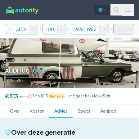
autority
AUDI
100
1976-1982
100 L
AUDI 100
100 L
1976-1982
€513
1 op 10.5
Handgeschakeld 4v
5 zit.
Benzine
/mnd
Over
Kosten
Advies
Specs
Aanbod
Over deze generatie