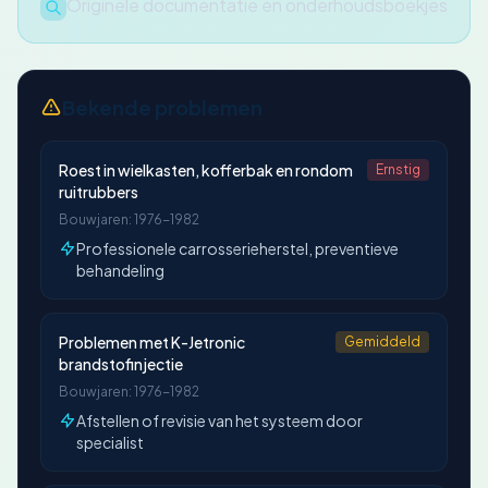
Originele documentatie en onderhoudsboekjes
Bekende problemen
Roest in wielkasten, kofferbak en rondom
Ernstig
ruitrubbers
Bouwjaren: 1976-1982
Professionele carrosserieherstel, preventieve
behandeling
Problemen met K-Jetronic
Gemiddeld
brandstofinjectie
Bouwjaren: 1976-1982
Afstellen of revisie van het systeem door
specialist