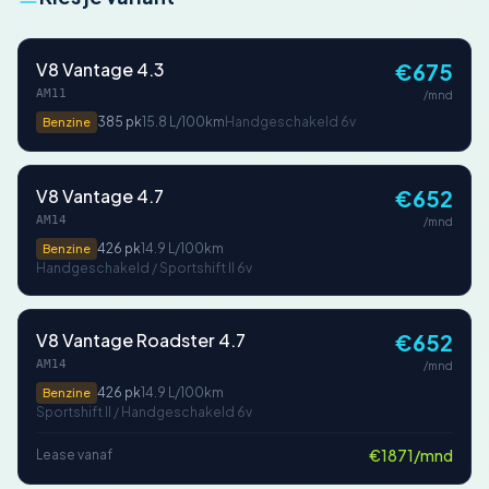
V8 Vantage 4.3
€675
AM11
/mnd
385 pk
15.8 L/100km
Handgeschakeld 6v
Benzine
V8 Vantage 4.7
€652
AM14
/mnd
426 pk
14.9 L/100km
Benzine
Handgeschakeld / Sportshift II 6v
V8 Vantage Roadster 4.7
€652
AM14
/mnd
426 pk
14.9 L/100km
Benzine
Sportshift II / Handgeschakeld 6v
€1871/mnd
Lease vanaf