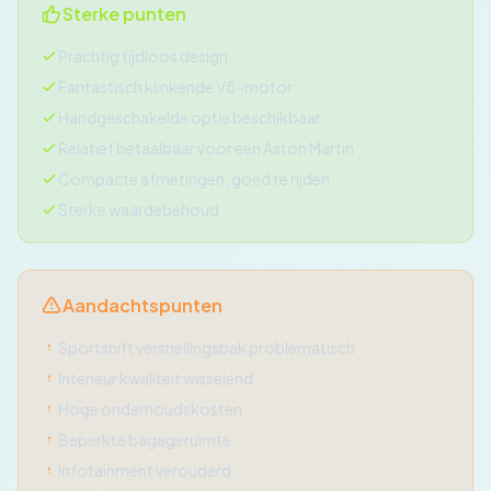
Sterke punten
Prachtig tijdloos design
Fantastisch klinkende V8-motor
Handgeschakelde optie beschikbaar
Relatief betaalbaar voor een Aston Martin
Compacte afmetingen, goed te rijden
Sterke waardebehoud
Aandachtspunten
Sportshift versnellingsbak problematisch
Interieur kwaliteit wisselend
Hoge onderhoudskosten
Beperkte bagageruimte
Infotainment verouderd