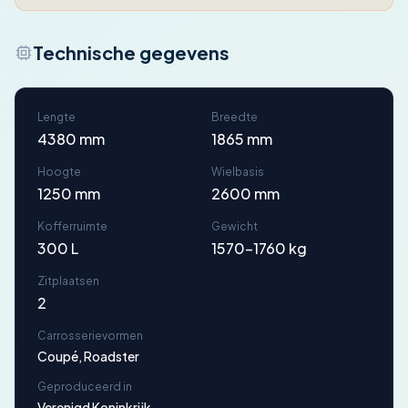
Technische gegevens
Lengte
Breedte
4380 mm
1865 mm
Hoogte
Wielbasis
1250 mm
2600 mm
Kofferruimte
Gewicht
300 L
1570-1760 kg
Zitplaatsen
2
Carrosserievormen
Coupé, Roadster
Geproduceerd in
Verenigd Koninkrijk