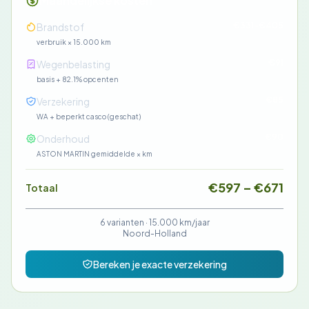
Maandelijkse kosten
€331-€405
Brandstof
verbruik × 15.000 km
€91
Wegenbelasting
basis + 82.1% opcenten
€85
Verzekering
WA + beperkt casco (geschat)
€90
Onderhoud
ASTON MARTIN gemiddelde × km
€597 – €671
Totaal
6 varianten ·
15.000 km/jaar
Noord-Holland
Bereken je exacte verzekering