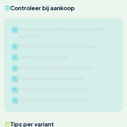
Controleer bij aankoop
Versnellingsbak werking (vooral Sportshift
modellen)
Onderhoudshistorie bij erkende dealer
Olieverbruik en oliedruk
Staat van de koppeling (Sportshift)
Stuurbekrachtiging op lekkages
Interieur slijtage (leer en knoppen)
Carrosserie op steenslag en roest
Tips per variant