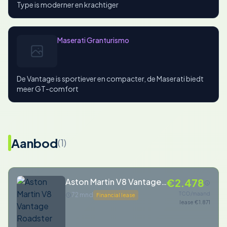
Type is moderner en krachtiger
Maserati Granturismo
De Vantage is sportiever en compacter, de Maserati biedt
meer GT-comfort
Aanbod
(1)
Aston Martin V8 Vantage
€2.478
Roadster 4.7 V8 S
TCO/maand
72 mnd
Financial lease
lease €1.871
Sportshift N430 Alloro
Green Volledige Historie!