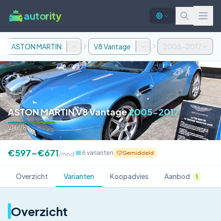
autority
ASTON MARTIN
V8 Vantage
2005-2017
ASTON MARTIN V8 Vantage
2005-2017
VH/V8
€597–€671
6 varianten
Gemiddeld
/mnd
Overzicht
Varianten
Koopadvies
Aanbod
1
Overzicht