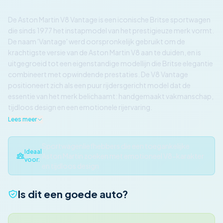
De Aston Martin V8 Vantage is een iconische Britse sportwagen
die sinds 1977 het instapmodel van het prestigieuze merk vormt.
De naam 'Vantage' werd oorspronkelijk gebruikt om de
krachtigste versie van de Aston Martin V8 aan te duiden, en is
uitgegroeid tot een eigenstandige modellijn die Britse elegantie
combineert met opwindende prestaties. De V8 Vantage
positioneert zich als een puur rijdersgericht model dat de
essentie van het merk belichaamt: handgemaakt vakmanschap,
tijdloos design en een emotionele rijervaring.
Lees meer
Sportwagenliefhebbers die een toegankelijke
Ideaal
Aston Martin zoeken met emotioneel V8-karakter
voor:
en tijdloos design
Is dit een goede auto?