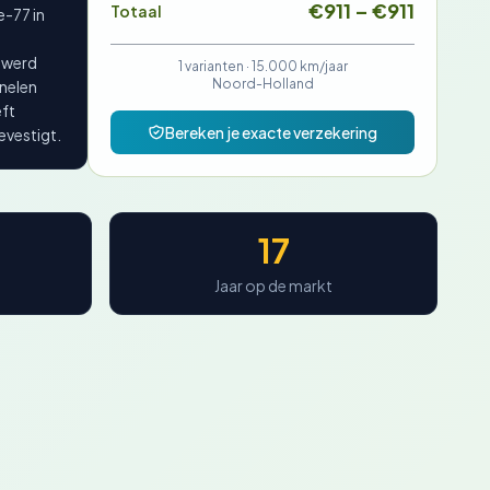
€911 – €911
Totaal
e-77 in
 werd
1 varianten ·
15.000 km/jaar
Noord-Holland
anelen
eft
Bereken je exacte verzekering
evestigt.
17
Jaar op de markt