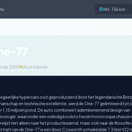
ns
NH · 15k km
ne-77
inds 2009
Uit productie
begeerlijke hypercars ooit geproduceerd door het legendarische Brit
anschap en technische excellentie, werd de One-77 gelimiteerd tot s
eer 1,15 miljoen pond. De auto combineert adembenemend design van
ologie, waaronder een volledig koolstofvezel monocoque chassis 
st niet alleen naar het productieaantal, maar ook naar de filosofie 
 Het hart van de One-77 is een door Cosworth ontwikkelde 7.3 liter V12