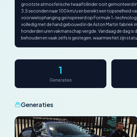
grootste atmosferische twaalfcilinder ooit gemonteerd i
3,5 seconden naar 100 km/u en bereikt een topsnelheid v
voorwielophanging geïnspireerd op Formule 1-technolog
volledig met de hand gebouwd in de Aston Martin fabriek i
honderden uren vakmanschap vergde. Vandaag de dag is d
behouden en vaak zelfs is gestegen, waarmee het zijn sta
1
Generaties
Generaties