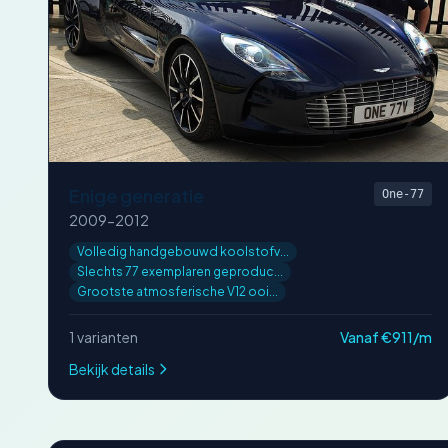
Enige generatie
One-77
2009-2012
Volledig handgebouwd koolstofv...
Slechts 77 exemplaren geproduc...
Grootste atmosferische V12 ooi...
1 varianten
Vanaf €911/m
Bekijk details