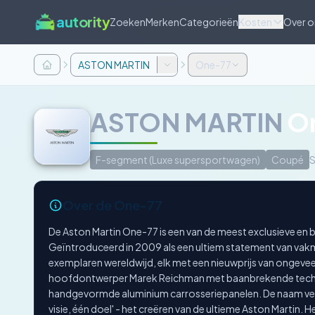
autority
Zoeken
Merken
Categorieën
Kosten
Over o
ASTON MARTIN
One-77
ASTON MARTIN
O
F-segment (Luxe supersportwagen)
Coupé
S
Over de One-77
De Aston Martin One-77 is een van de meest exclusieve en 
Geïntroduceerd in 2009 als een ultiem statement van vakm
exemplaren wereldwijd, elk met een nieuwprijs van ongev
hoofdontwerper Marek Reichman met baanbrekende techn
handgevormde aluminium carrosseriepanelen. De naam verwij
visie, één doel' - het creëren van de ultieme Aston Martin.