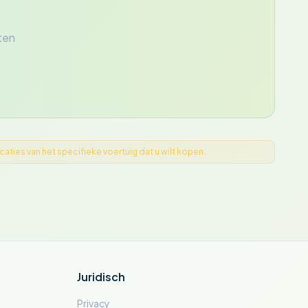
sten
ties van het specifieke voertuig dat u wilt kopen.
Juridisch
Privacy