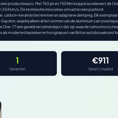
n een productieauto. Met 760 pk en 750 Nm koppel accelereert de On
an 354 km/u. De technische innovaties omvatten een pushrod
ie, carbon-keramische remmen en adaptieve demping. Elk exemplaar
n Gaydon, waarbij alleen al het vormen van de aluminium carrosseriep
e One-77 een gewild verzamelobject dat zijn waarde ruimschoots he
tus als moderne klassieker en hoogtepunt van Britse autobouwkunst b
1
€911
Varianten
Vanaf / maand