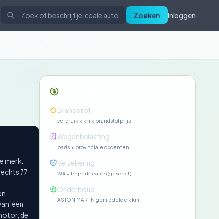
Zoeken
Inloggen
Maandelijkse kosten
€641-€641
Brandstof
verbruik × km × brandstofprijs
€91-€91
Wegenbelasting
basis + provinciale opcenten
se merk.
€85-€85
Verzekering
lechts 77
WA + beperkt casco (geschat)
€90-€90
Onderhoud
en
ASTON MARTIN gemiddelde × km
van 'één
 motor, de