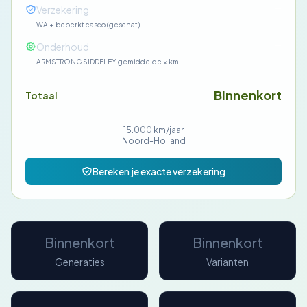
—
Verzekering
WA + beperkt casco (geschat)
—
Onderhoud
ARMSTRONG SIDDELEY gemiddelde × km
Binnenkort
Totaal
15.000 km/jaar
Noord-Holland
Bereken je exacte verzekering
Binnenkort
Binnenkort
Generaties
Varianten