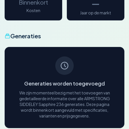
—
Binnenkort
Kosten
Jaar op de markt
Generaties
Generaties worden toegevoegd
We zijn momenteel bezig met het toevoegen van
gedetailleerde informatie over alle ARMSTRONG
SIDDELEY Sapphire 236 generaties. Deze pagina
wordt binnenkort aangevuld met specificaties,
varianten en prijsgegevens.