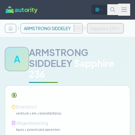
autority
ARMSTRONG SIDDELEY
Sapphire 236
ARMSTRONG
A
SIDDELEY
Sapphire
236
Maandelijkse kosten
—
Brandstof
verbruik × km × brandstofprijs
—
Wegenbelasting
basis + provinciale opcenten