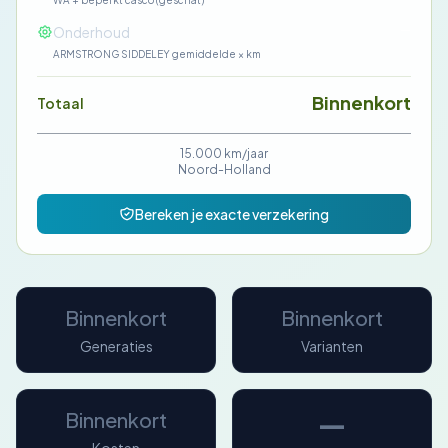
WA + beperkt casco (geschat)
—
Onderhoud
ARMSTRONG SIDDELEY gemiddelde × km
Binnenkort
Totaal
15.000 km/jaar
Noord-Holland
Bereken je exacte verzekering
Binnenkort
Binnenkort
Generaties
Varianten
—
Binnenkort