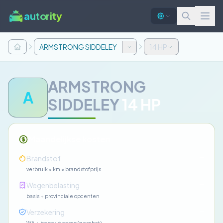
autority
ARMSTRONG SIDDELEY
14 HP
ARMSTRONG
A
SIDDELEY
14 HP
Maandelijkse kosten
—
Brandstof
verbruik × km × brandstofprijs
—
Wegenbelasting
basis + provinciale opcenten
—
Verzekering