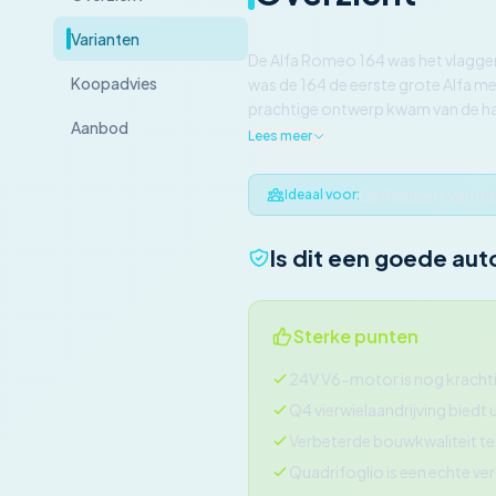
Varianten
De Alfa Romeo 164 was het vlaggen
Koopadvies
was de 164 de eerste grote Alfa m
prachtige ontwerp kwam van de han
Aanbod
Lees meer
Liefhebbers van It
Ideaal voor:
Is dit een goede aut
Sterke punten
24V V6-motor is nog krachti
Q4 vierwielaandrijving biedt 
Verbeterde bouwkwaliteit ten
Quadrifoglio is een echte v