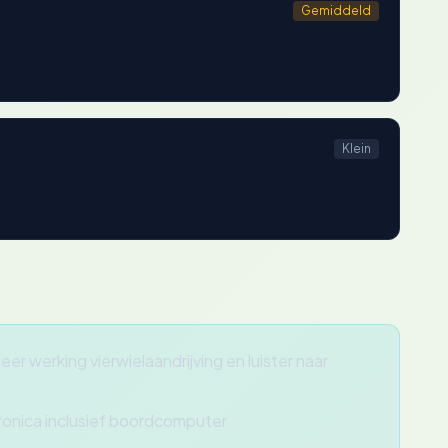
Gemiddeld
Klein
eer werking vierwielaandrijving en luister naar
tronica inclusief boordcomputer