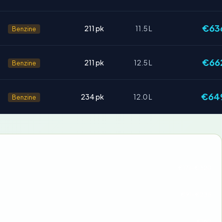
€63
211 pk
11.5 L
Benzine
€66
211 pk
12.5 L
Benzine
€64
234 pk
12.0 L
Benzine
€171-€320
€91-€235
€160