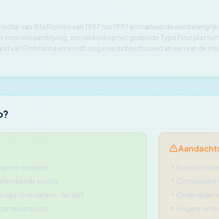
schip van Alfa Romeo van 1987 tot 1997 en markeerde een belangrijke
et voorwielaandrijving, ontwikkeld op het gedeelde Type Four platf
d van Pininfarina en wordt nog steeds beschouwd als een van de moois
aliaanse sportieve sedans, verzamelaars, mensen die een unieke youn
o?
Aandacht
ger en soepeler
Roestproblem
uitstekende tractie
Complexere t
 opzichte van pre-facelift
Onderdelen vo
erzamelaarsauto
Hogere onde