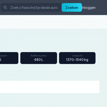
Zoeken
Inloggen
aatsen
Kofferruimte
Gewicht
5
480 L
1370–1540 kg