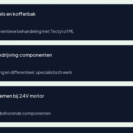
els en kofferbak
eventieve behandeling met Tectyl of ML
andrijving componenten
 en differentieel, specialistisch werk
lemen bij 24V motor
 bijbehorende componenten