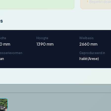
Beperkt deal
ns
edte
Hoogte
Wielbasis
60 mm
1390 mm
2660 mm
rosserievormen
Geproduceerd in
an
Italië (Arese)