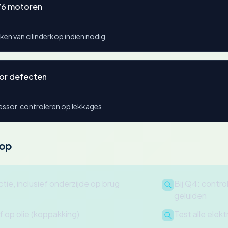
V6 motoren
en van cilinderkop indien nodig
or defecten
essor, controleren op lekkages
oop
tie, inclusief onderzijde op brug
Bij Q4: control
geluiden
f op olie (koppakking)
Test alle elek