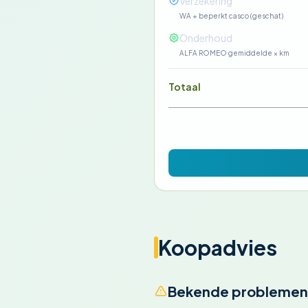
Verzekering
WA + beperkt casco (geschat)
Onderhoud
ALFA ROMEO gemiddelde × km
Totaal
Koopadvies
Bekende problemen