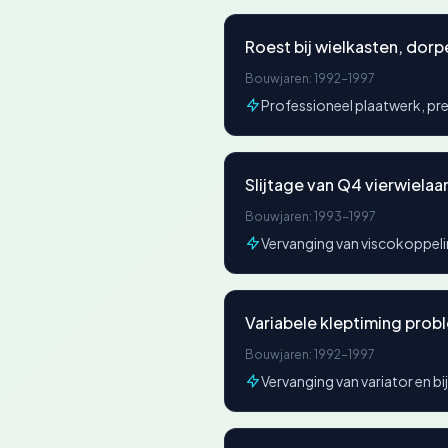
Roest bij wielkasten, dorp
Bouwjaren: 1992-1997
Professioneel plaatwerk, pr
Slijtage van Q4 vierwiela
Bouwjaren: 1993-1997
Vervanging van viscokoppeling
Variabele kleptiming prob
Bouwjaren: 1992-1997
Vervanging van variator en