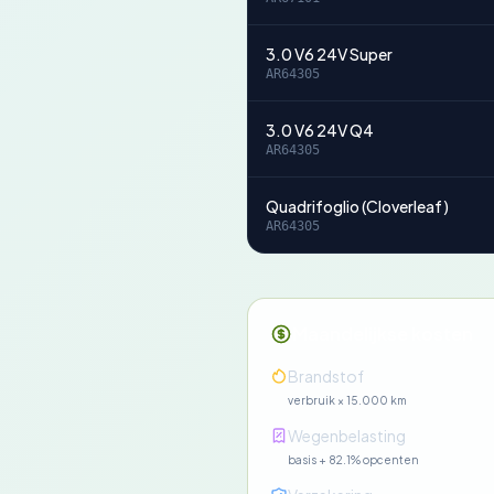
3.0 V6 24V Super
AR64305
3.0 V6 24V Q4
AR64305
Quadrifoglio (Cloverleaf)
AR64305
Maandelijkse kosten
Brandstof
verbruik × 15.000 km
Wegenbelasting
basis + 82.1% opcenten