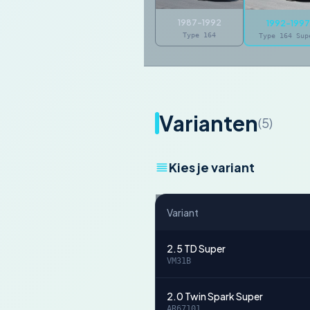
1987-1992
1992-1997
Type 164
Type 164 Sup
Varianten
(5)
Kies je variant
Variant
2.5 TD Super
VM31B
2.0 Twin Spark Super
AR67101