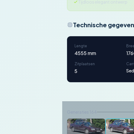
Tijdloos elegant ontwerp
Technische gegeve
Lengte
Bre
4555 mm
17
Zitplaatsen
Car
5
Sed
Generaties 164