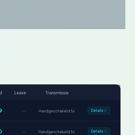
d
Lease
Transmissie
9
—
Details
Handgeschakeld 5v
0
—
Details
Handgeschakeld 5v