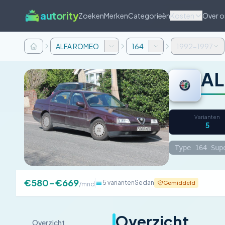
autority
Zoeken
Merken
Categorieën
Kosten
Over o
ALFA ROMEO
164
1992-1997
AL
Varianten
5
Type 164 Sup
€580–€669
5 varianten
Sedan
Gemiddeld
/mnd
Overzicht
Overzicht