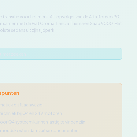
 transitie voor het merk. Als opvolger van de Alfa Romeo 90
orm samen met de Fiat Croma, Lancia Thema en Saab 9000. Het
te sedans uit zijn tijdperk.
gtimer zoeken
spunten
atiek blijft aanwezig
echniek bij Q4 en 24V motoren
or Q4 systeem kunnen lastig te vinden zijn
rhoudskosten dan Duitse concurrenten