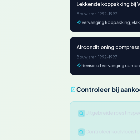
Lekkende koppakking bij 
Bouwjaren: 1992-1997
Vervanging koppakking, vlakk
Airconditioning compress
Bouwjaren: 1992-1997
Revisie of vervanging compr
Controleer bij aank
Uitgebreide roestinspec
Controleer koelvloeisto