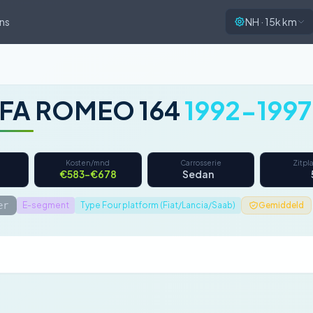
ns
NH · 15k km
FA ROMEO 164
1992-1997
Kosten/mnd
Carrosserie
Zitpl
€583–€678
Sedan
er
E-segment
Type Four platform (Fiat/Lancia/Saab)
Gemiddeld