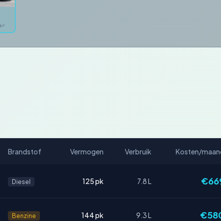
er
Brandstof
Vermogen
Verbruik
Kosten/maan
€66
125 pk
7.8 L
Diesel
€58
144 pk
9.3 L
Benzine