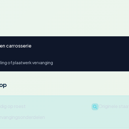
en carrosserie
ing of plaatwerk vervanging
oop
dig op roest
Originele staa
ervangingsonderdelen