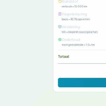
Brandstof
verbruik × 15.000 km
Wegenbelasting
basis + 82.1% opcenten
Verzekering
WA + beperkt casco (geschat)
Onderhoud
merk gemiddelde × 1.0× km
Totaal