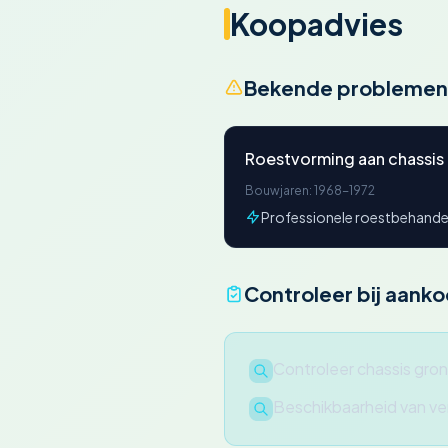
Koopadvies
Bekende problemen
Roestvorming aan chassis 
Bouwjaren: 1968-1972
Professionele roestbehandel
Controleer bij aank
Controleer chassis gron
Beschikbaarheid van v