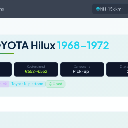
ns
NH · 15k km
YOTA Hilux
1968-1972
Kosten/mnd
Carrosserie
Zitpl
€552–€552
Pick-up
ruck
Toyota N-platform
Goed