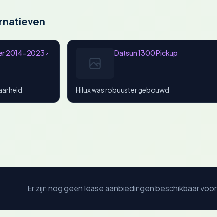
rnatieven
ier 2014-2023
Datsun 1300 Pickup
aarheid
Hilux was robuuster gebouwd
Er zijn nog geen lease aanbiedingen beschikbaar voor