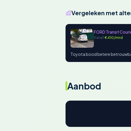
Vergeleken met alte
FORD Transit Cour
Vanaf
€410/mnd
Toyota bood betere betrouwb
Aanbod