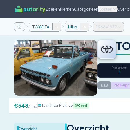
autority
Zoeken
Merken
Categorieën
Kosten
Over o
TOYOTA
Hilux
1968-1972
TO
Varianten
1
N10
Pick-up t
€548
1 varianten
Pick-up
Goed
/mnd
Overzicht
Overzicht