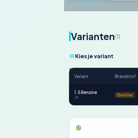
Varianten
(1)
Kies je variant
Variant
Brandstof
1.5 Benzine
Benzine
2R
Maandelijkse kosten