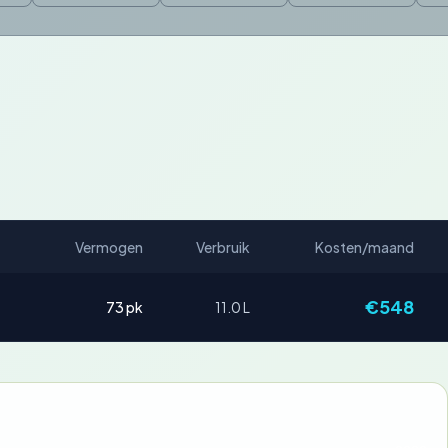
Vermogen
Verbruik
Kosten/maand
€548
73 pk
11.0 L