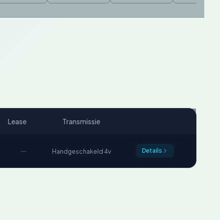
Lease
Transmissie
—
Details
Handgeschakeld 4v