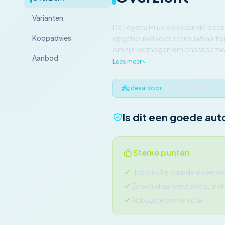
Varianten
De Toyota Hilux is een van de mees
Koopadvies
opgebouwd voor betrouwbaarheid, d
om zijn vermogen om onder de zwa
Aanbod
Lees meer
Verzamelaars en li
Ideaal voor:
Is dit een goede aut
Sterke punten
Historische waarde als eerste
Eenvoudige mechanica, makk
Robuuste constructie