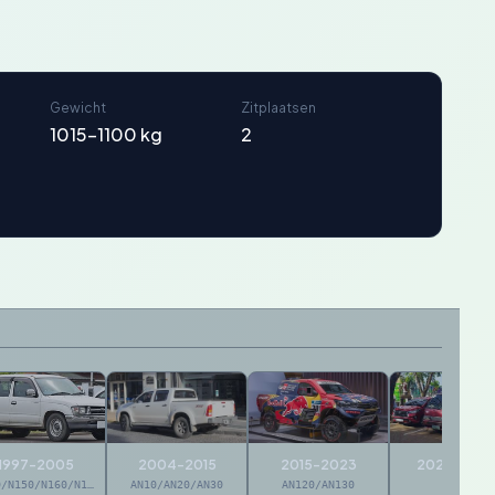
Gewicht
Zitplaatsen
1015-1100 kg
2
1997-2005
2004-2015
2015-2023
2023-hede
N140/N150/N160/N170
AN10/AN20/AN30
AN120/AN130
AN140