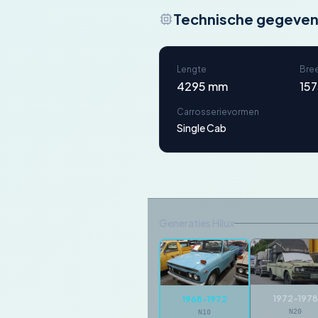
Technische gegeve
Lengte
Bre
4295 mm
15
Carrosserievormen
Single Cab
Generaties Hilux
1972-1978
1968-1972
N20
N10