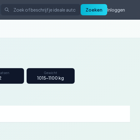
Zoeken
Inloggen
aatsen
Gewicht
2
1015–1100 kg