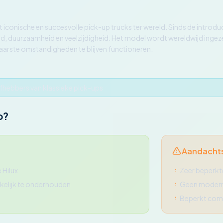
t iconische en succesvolle pick-up trucks ter wereld. Sinds de introdu
uurzaamheid en veelzijdigheid. Het model wordt wereldwijd ingezet v
arste omstandigheden te blijven functioneren.
efhebbers van klassieke pick-ups
o?
Aandacht
 Hilux
Zeer beperkt
elijk te onderhouden
Geen moderne
Beperkt com