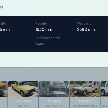
ns
edte
Hoogte
Wielbasis
75 mm
1530 mm
2580 mm
Geproduceerd in
Japan
1978-1983
1983-1988
1988-1997
N30/N40
N50/N60/N70
N80/N90/N100/N110