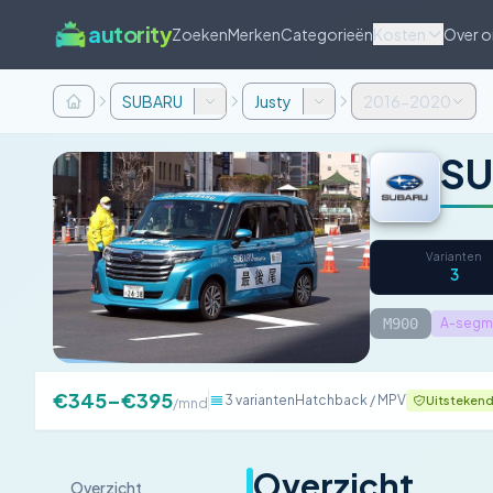
autority
Zoeken
Merken
Categorieën
Kosten
Over o
SUBARU
Justy
2016-2020
SU
Varianten
3
M900
A-segm
€345–€395
3 varianten
Hatchback / MPV
Uitsteken
/mnd
Overzicht
Overzicht