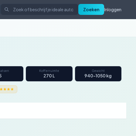
Zoeken
Inloggen
aatsen
Kofferruimte
Gewicht
5
270 L
940–1050 kg