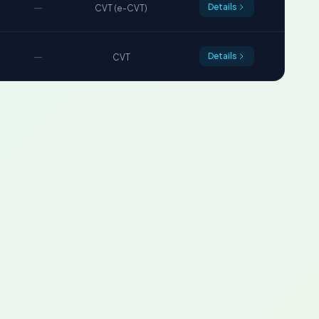
—
Details
CVT (e-CVT)
—
Details
CVT