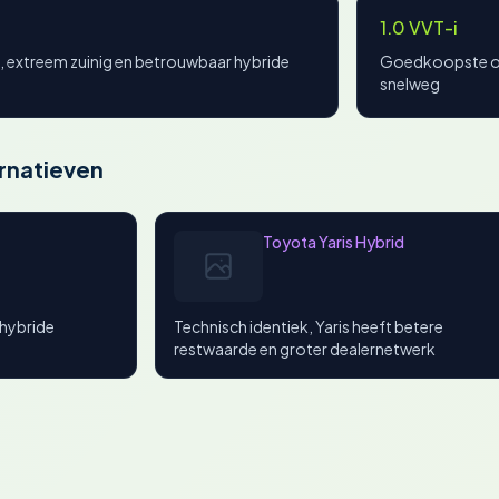
1.0 VVT-i
, extreem zuinig en betrouwbaar hybride
Goedkoopste op
snelweg
rnatieven
Toyota Yaris Hybrid
t hybride
Technisch identiek, Yaris heeft betere
restwaarde en groter dealernetwerk