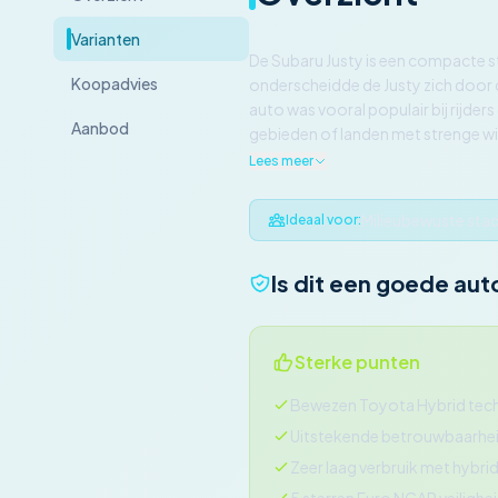
Varianten
De Subaru Justy is een compacte s
Koopadvies
onderscheidde de Justy zich door 
auto was vooral populair bij rijde
Aanbod
gebieden of landen met strenge wi
Lees meer
Milieubewuste stad
Ideaal voor:
Is dit een goede aut
Sterke punten
Bewezen Toyota Hybrid tec
Uitstekende betrouwbaarhe
Zeer laag verbruik met hybri