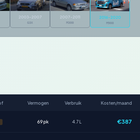
2003-2007
2007-2011
2016-2020
G3X
M300
M900
of
Vermogen
Verbruik
Kosten/maand
€387
69 pk
4.7 L