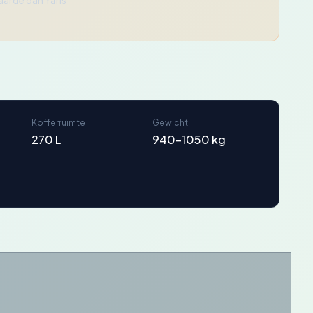
aarde dan Yaris
Kofferruimte
Gewicht
270 L
940-1050 kg