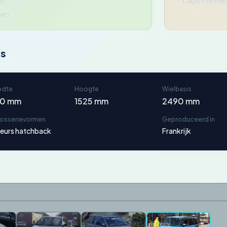
id
Lagere restw
ten
ns
edte
Hoogte
Wielbasis
70 mm
1525 mm
2490 mm
rosserievormen
Geproduceerd in
eurs hatchback
Frankrijk