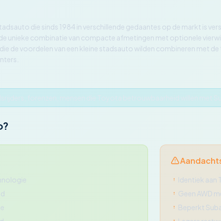
tadsauto die sinds 1984 in verschillende gedaantes op de markt is ve
de unieke combinatie van compacte afmetingen met optionele vierwie
rs die de voordelen van een kleine stadsauto wilden combineren met de 
nters.
srijders, forenzen, mensen die Toyota betrouwbaarheid willen met S
o?
Aandacht
hnologie
Identiek aan 
id
Geen AWD me
de
Beperkt Suba