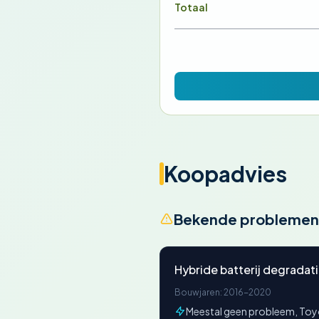
Totaal
Koopadvies
Bekende problemen
Hybride batterij degradat
Bouwjaren: 2016-2020
Meestal geen probleem, Toyot