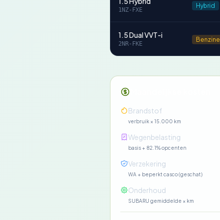
1.5 Hybrid
Hybrid
1NZ-FXE
1.5 Dual VVT-i
Benzine
2NR-FKE
Maandelijkse kosten
Brandstof
verbruik × 15.000 km
Wegenbelasting
basis + 82.1% opcenten
Verzekering
WA + beperkt casco (geschat)
Onderhoud
SUBARU gemiddelde × km