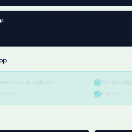
gs
oop
teemstatus via diagnose
Test alle veil
istorie
Inspecteer inte