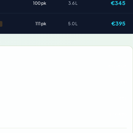
€345
100 pk
3.6 L
€395
111 pk
5.0 L
€92-€128
€91
€85
€77-€90