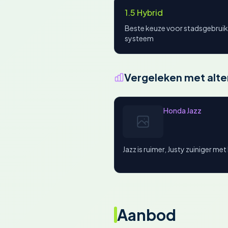
1.5 Hybrid
Beste keuze voor stadsgebruik
systeem
Vergeleken met alte
Honda Jazz
Jazz is ruimer, Justy zuiniger me
Aanbod