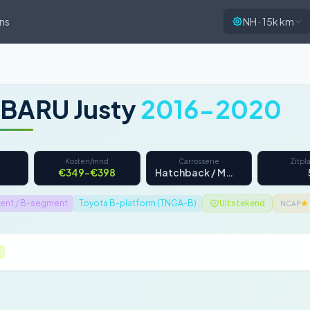
ns
NH · 15k km
BARU Justy
2016-2020
Kosten/mnd
Carrosserie
Zitpl
€349–€398
Hatchback / MPV
ent / B-segment
Toyota B-platform (TNGA-B)
Uitstekend
NCAP
d