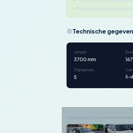
5 sterren Euro NCAP veilighe
Moderne veiligheidsassisten
Technische gegeve
Lengte
Bre
3700 mm
16
Zitplaatsen
Car
5
5-d
Generaties Justy