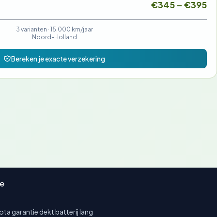
€345 – €395
3 varianten ·
15.000 km/jaar
Noord-Holland
Bereken je exacte verzekering
ie
a garantie dekt batterij lang