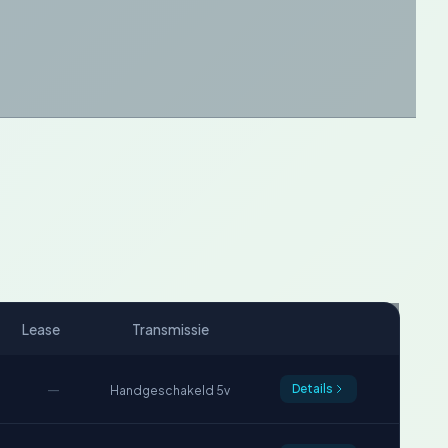
Lease
Transmissie
—
Details
Handgeschakeld 5v