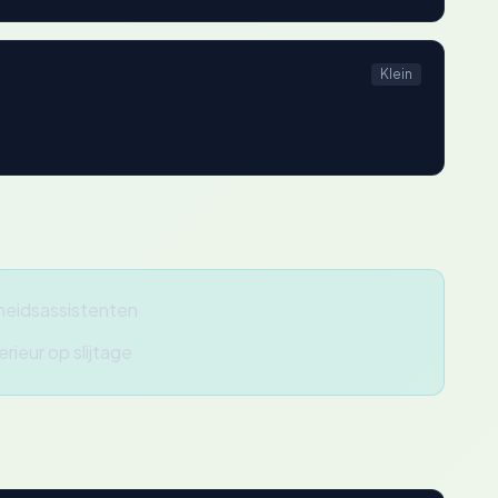
Klein
igheidsassistenten
rieur op slijtage