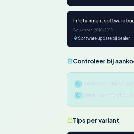
Infotainment software bu
Bouwjaren: 2016-2018
Software update bij dealer
Controleer bij aank
Controleer hybride sys
Controleer onderhoudsh
Tips per variant