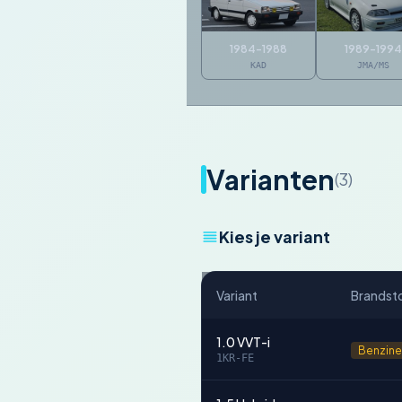
1984-1988
1989-1994
KAD
JMA/MS
Varianten
(3)
Kies je variant
Variant
Brandst
1.0 VVT-i
Benzine
1KR-FE