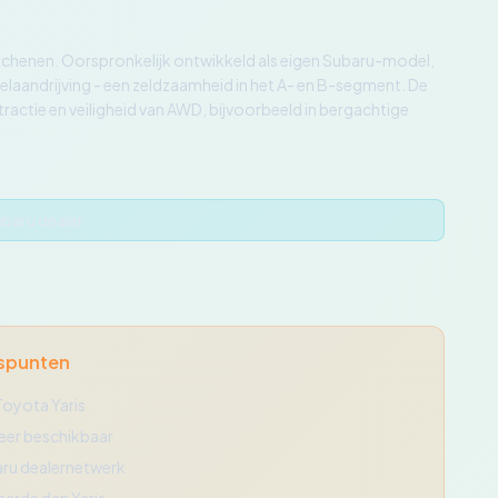
rschenen. Oorspronkelijk ontwikkeld als eigen Subaru-model,
laandrijving - een zeldzaamheid in het A- en B-segment. De
tractie en veiligheid van AWD, bijvoorbeeld in bergachtige
ubaru dealer
spunten
Toyota Yaris
er beschikbaar
ru dealernetwerk