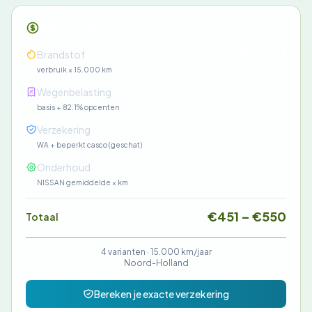
Maandelijkse kosten
€127-€228
Brandstof
verbruik × 15.000 km
€91-€235
Wegenbelasting
basis + 82.1% opcenten
€85
Verzekering
WA + beperkt casco (geschat)
€90-€104
Onderhoud
NISSAN gemiddelde × km
€451 – €550
Totaal
4 varianten ·
15.000 km/jaar
Noord-Holland
Bereken je exacte verzekering