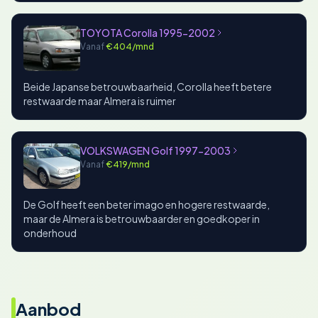
TOYOTA Corolla 1995-2002
Vanaf
€404/mnd
Beide Japanse betrouwbaarheid, Corolla heeft betere
restwaarde maar Almera is ruimer
VOLKSWAGEN Golf 1997-2003
Vanaf
€419/mnd
De Golf heeft een beter imago en hogere restwaarde,
maar de Almera is betrouwbaarder en goedkoper in
onderhoud
Aanbod