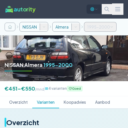
autority
NISSAN
Almera
1995-2000
NISSAN Almera
1995-2000
N15
€451–€550
4 varianten
Goed
/mnd
Overzicht
Varianten
Koopadvies
Aanbod
Overzicht