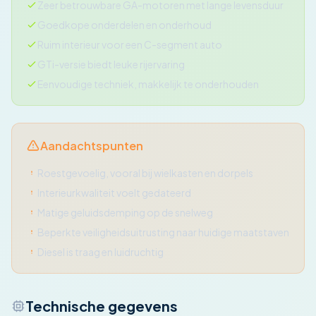
Zeer betrouwbare GA-motoren met lange levensduur
Goedkope onderdelen en onderhoud
Ruim interieur voor een C-segment auto
GTi-versie biedt leuke rijervaring
Eenvoudige techniek, makkelijk te onderhouden
Aandachtspunten
Roestgevoelig, vooral bij wielkasten en dorpels
Interieurkwaliteit voelt gedateerd
Matige geluidsdemping op de snelweg
Beperkte veiligheidsuitrusting naar huidige maatstaven
Diesel is traag en luidruchtig
Technische gegevens