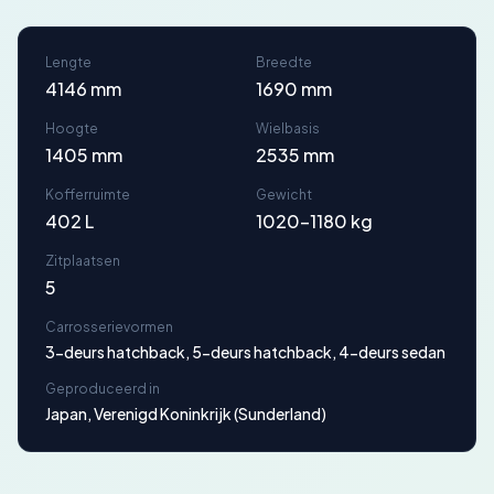
Lengte
Breedte
4146 mm
1690 mm
Hoogte
Wielbasis
1405 mm
2535 mm
Kofferruimte
Gewicht
402 L
1020-1180 kg
Zitplaatsen
5
Carrosserievormen
3-deurs hatchback, 5-deurs hatchback, 4-deurs sedan
Geproduceerd in
Japan, Verenigd Koninkrijk (Sunderland)