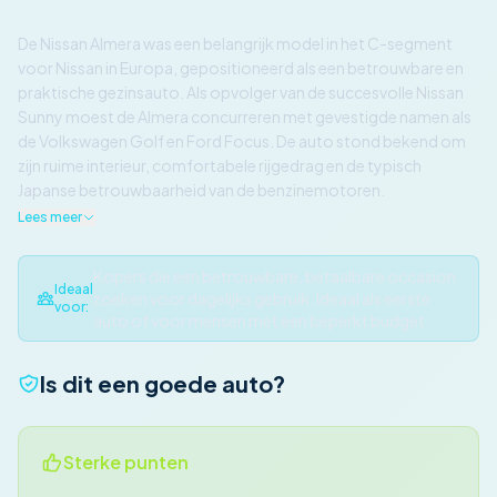
De Nissan Almera was een belangrijk model in het C-segment
voor Nissan in Europa, gepositioneerd als een betrouwbare en
praktische gezinsauto. Als opvolger van de succesvolle Nissan
Sunny moest de Almera concurreren met gevestigde namen als
de Volkswagen Golf en Ford Focus. De auto stond bekend om
zijn ruime interieur, comfortabele rijgedrag en de typisch
Japanse betrouwbaarheid van de benzinemotoren.
Lees meer
Kopers die een betrouwbare, betaalbare occasion
Ideaal
zoeken voor dagelijks gebruik. Ideaal als eerste
voor:
auto of voor mensen met een beperkt budget.
Is dit een goede auto?
Sterke punten