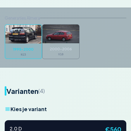
Generaties Almera
2000-2006
1995-2000
V10
N15
Varianten
(4)
Kies je variant
2.0 D
€560