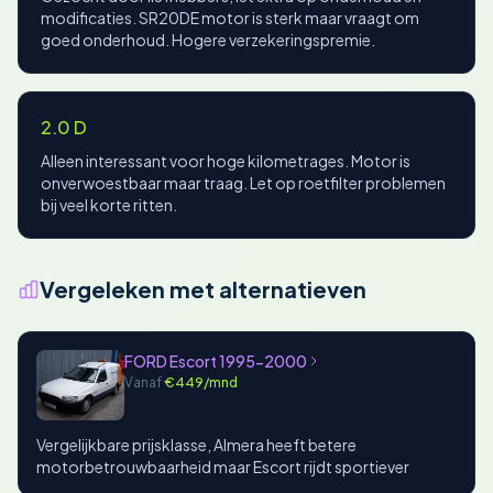
modificaties. SR20DE motor is sterk maar vraagt om
goed onderhoud. Hogere verzekeringspremie.
2.0 D
Alleen interessant voor hoge kilometrages. Motor is
onverwoestbaar maar traag. Let op roetfilter problemen
bij veel korte ritten.
Vergeleken met alternatieven
FORD Escort 1995-2000
Vanaf
€449/mnd
Vergelijkbare prijsklasse, Almera heeft betere
motorbetrouwbaarheid maar Escort rijdt sportiever