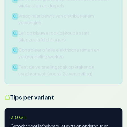
wielkasten en dorpels
Vraag naar bewijs van distributieriem
vervanging
Let op blauwe rook bij koude start
(klepzeelafdichtingen)
Controleer of alle elektrische ramen en
vergrendeling werken
Test de versnellingsbak op krakende
synchromesh (vooral 2e versnelling)
Tips per variant
2.0 GTi
Gezocht door liefhebbers, let extra op onderhoud en