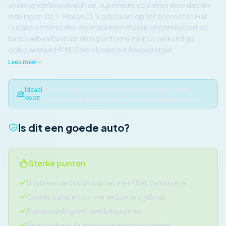
uitstekende bouwkwaliteit, superieure isolatie en doordachte
indelingen. De T-Klasse CL is gebouwd op het beproefde Fiat
Ducato of Mercedes-Benz Sprinter chassis en combineert de
betrouwbaarheid van deze platforms met de vakkundige
opbouw waar HYMER wereldwijd om bekend staat.
Lees meer
Ervaren camperaars die waarde hechten aan
Ideaal
voor:
Duitse kwaliteit en comfort voor langere reizen
Is dit een goede auto?
Sterke punten
Uitstekende bouwkwaliteit met PUAL carrosserie
Goede isolatie voor vier seizoenen gebruik
Ruime indeling met veel bergruimte
Betrouwbare Truma verwarmingssystemen