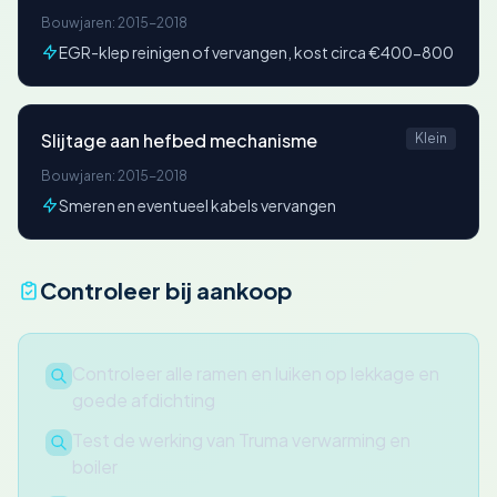
Bouwjaren: 2015-2018
EGR-klep reinigen of vervangen, kost circa €400-800
Slijtage aan hefbed mechanisme
Klein
Bouwjaren: 2015-2018
Smeren en eventueel kabels vervangen
Controleer bij aankoop
Controleer alle ramen en luiken op lekkage en
goede afdichting
Test de werking van Truma verwarming en
boiler