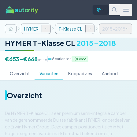
autority
HYMER
T-Klasse CL
2015-2018
HYMER T-Klasse CL
2015-2018
€653–€668
6 varianten
Goed
/mnd
Overzicht
Varianten
Koopadvies
Aanbod
Overzicht
De HYMER T-Klasse CL is een premium semi-integrale camper
van de gerenommeerde Duitse fabrikant HYMER, onderdeel van
de Erwin Hymer Group. Deze camper positioneert zich in het
hogere segment van de markt en staat bekend om zijn