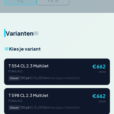
T-CL II
T-CL
Varianten
(6)
Kies je variant
T 554 CL 2.3 MultiJet
€662
F1AGL411
/mnd
130 pk
10.5 L/100km
Handgeschakeld 6v
Diesel
T 598 CL 2.3 MultiJet
€662
F1AGL411
/mnd
130 pk
10.5 L/100km
Handgeschakeld 6v
Diesel