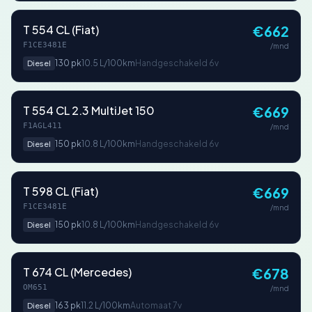
T 554 CL (Fiat)
€662
F1CE3481E
/mnd
130 pk
10.5 L/100km
Handgeschakeld 6v
Diesel
T 554 CL 2.3 MultiJet 150
€669
F1AGL411
/mnd
150 pk
10.8 L/100km
Handgeschakeld 6v
Diesel
T 598 CL (Fiat)
€669
F1CE3481E
/mnd
150 pk
10.8 L/100km
Handgeschakeld 6v
Diesel
T 674 CL (Mercedes)
€678
OM651
/mnd
163 pk
11.2 L/100km
Automaat 7v
Diesel