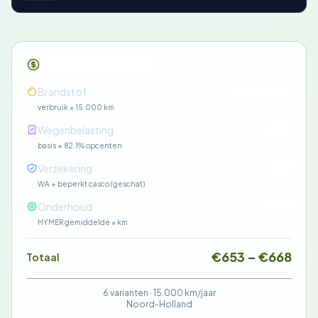
Maandelijkse kosten
€230-€245
Brandstof
verbruik × 15.000 km
€235
Wegenbelasting
basis + 82.1% opcenten
€85
Verzekering
WA + beperkt casco (geschat)
€104
Onderhoud
HYMER gemiddelde × km
€653 – €668
Totaal
6 varianten ·
15.000 km/jaar
Noord-Holland