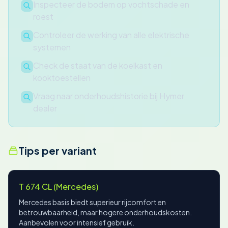
Inspecteer de bodem op vochtschade en
roest
Controleer de werking van alle elektrische
systemen
Check de staat van de koelkast en
kooktoestellen
Vraag naar onderhoudshistorie bij Hymer
dealer
Tips per variant
T 674 CL (Mercedes)
Mercedes basis biedt superieur rijcomfort en
betrouwbaarheid, maar hogere onderhoudskosten.
Aanbevolen voor intensief gebruik.