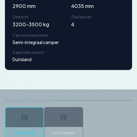
2900 mm
4035 mm
Gewicht
Zitplaatsen
3200-3500 kg
4
Carrosserievormen
Semi-integraal camper
Geproduceerd in
Duitsland
Generaties T-Klasse CL
2019-heden
2015-2018