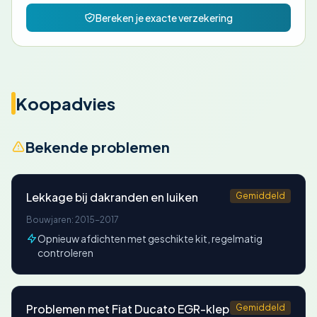
Bereken je exacte verzekering
Koopadvies
Bekende problemen
Lekkage bij dakranden en luiken
Gemiddeld
Bouwjaren: 2015-2017
Opnieuw afdichten met geschikte kit, regelmatig
controleren
Problemen met Fiat Ducato EGR-klep
Gemiddeld