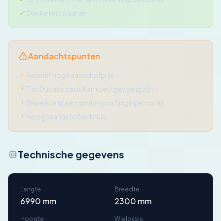
Sterke restwaarde
Aandachtspunten
Relatief hoge aanschafprijs
Fiat Ducato basis kan roestgevoelig zijn
Beperkte staanruimte voor lange personen
Hoog brandstofverbruik
Technische gegevens
Lengte
Breedte
6990 mm
2300 mm
Hoogte
Wielbasis