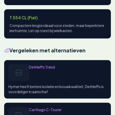
T 554 CL (Fiat)
Compactere lengte ideaal voor steden, maar beperktere
leefruimte. Let op roest bij wielkasten.
Vergeleken met alternatieven
Dethleffs Trend
Hymer heeft betere isolatie en bouwkwaliteit, Dethleffs is
voordeliger in aanschaf
Carthago C-Tourer