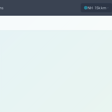
ns
NH · 15k km