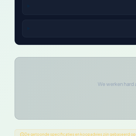
We werken hard 
De getoonde specificaties en koopadvies zijn gebaseerd op ge