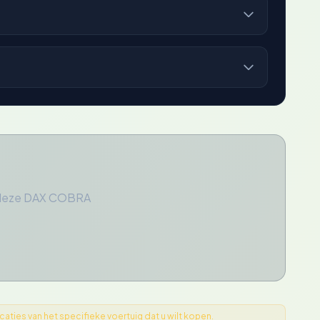
r deze DAX COBRA
ties van het specifieke voertuig dat u wilt kopen.