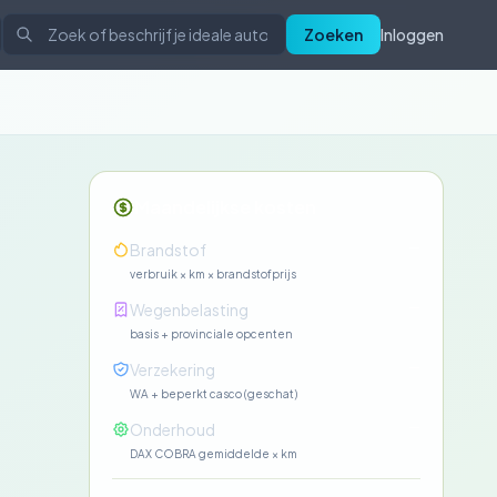
Zoeken
Inloggen
Maandelijkse kosten
—
Brandstof
verbruik × km × brandstofprijs
—
Wegenbelasting
basis + provinciale opcenten
—
Verzekering
WA + beperkt casco (geschat)
—
Onderhoud
DAX COBRA gemiddelde × km