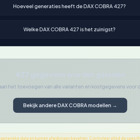
Hoeveel generaties heeft de DAX COBRA 427?
Welke DAX COBRA 427 is het zuinigst?
427 gegevens worden geladen
aan het toevoegen van alle varianten en kostgegevens voo
Bekijk andere DAX COBRA modellen →
nerieke data en kunnen afwijkingen bevatten. Controleer altijd de specifica