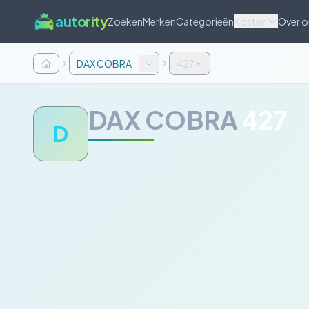
autority
Zoeken
Merken
Categorieën
Kosten
Over o
DAX COBRA
427
DAX COBRA
427
D