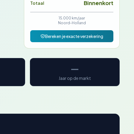
Binnenkort
Totaal
15.000 km/jaar
Noord-Holland
Bereken je exacte verzekering
—
Jaar op de markt