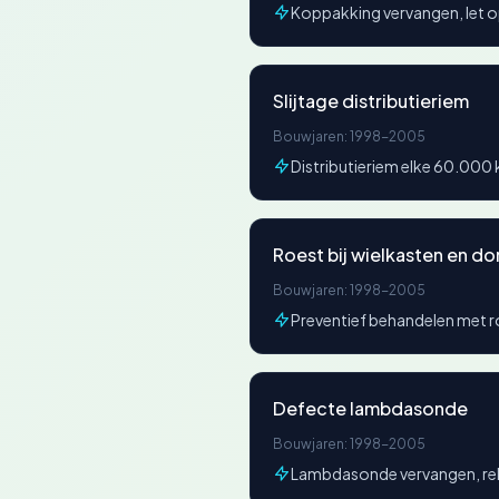
Koppakking vervangen, let o
Slijtage distributieriem
Bouwjaren: 1998-2005
Distributieriem elke 60.000
Roest bij wielkasten en do
Bouwjaren: 1998-2005
Preventief behandelen met 
Defecte lambdasonde
Bouwjaren: 1998-2005
Lambdasonde vervangen, re