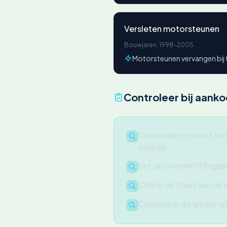
Versleten motorsteunen
Bouwjaren: 1998-2005
Motorsteunen vervangen bij t
Controleer bij aank
Controleer op roest ond
dorpels
Let op oververhittingsp
Check de staat van de ko
Controleer de uitlaat o