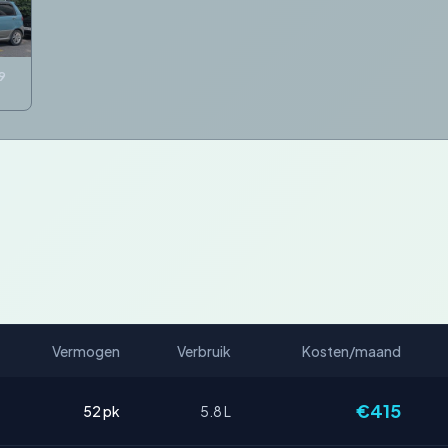
9
Vermogen
Verbruik
Kosten/maand
€415
52 pk
5.8 L