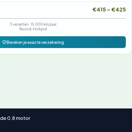
€415 – €425
3 varianten ·
15.000 km/jaar
Noord-Holland
Bereken je exacte verzekering
 de 0.8 motor