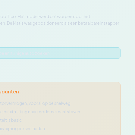
ewoo Tico. Het model werd ontworpen door het
men. De Matiz was gepositioneerd als een betaalbare instapper
e en zuinige auto zoeken
spunten
torvermogen, vooral op de snelweg
gheidsuitrusting naar moderne maatstaven
teit is basic
is bij hogere snelheden