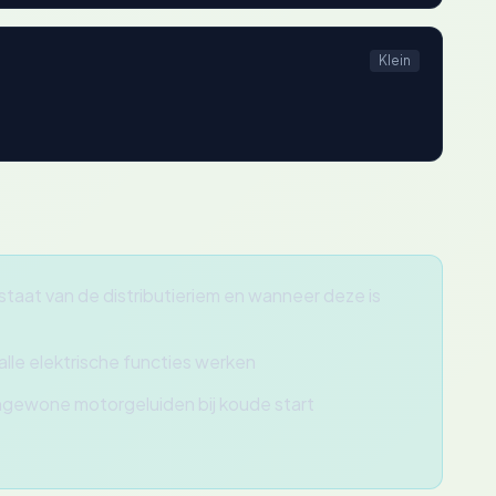
Klein
staat van de distributieriem en wanneer deze is
alle elektrische functies werken
ongewone motorgeluiden bij koude start