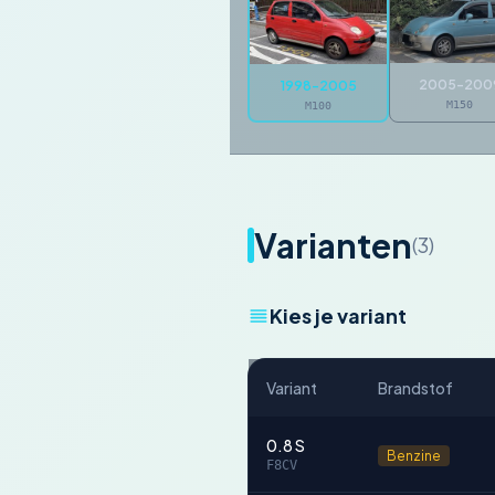
2005-200
1998-2005
M150
M100
Varianten
(3)
Kies je variant
Variant
Brandstof
0.8 S
Benzine
F8CV