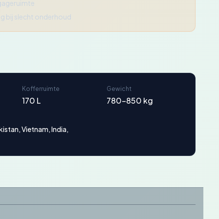
gageruimte
g bij slecht onderhoud
Kofferruimte
Gewicht
170 L
780-850 kg
stan, Vietnam, India,