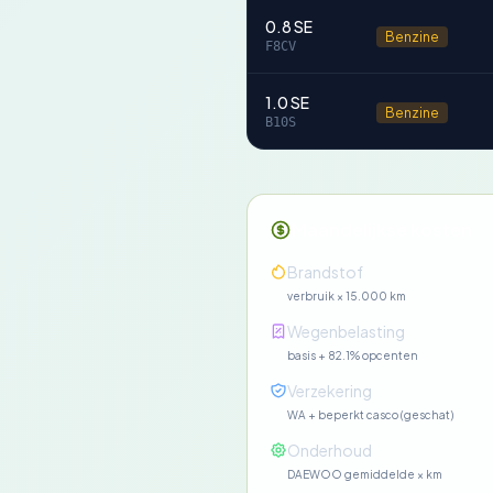
0.8 SE
Benzine
F8CV
1.0 SE
Benzine
B10S
Maandelijkse kosten
Brandstof
verbruik × 15.000 km
Wegenbelasting
basis + 82.1% opcenten
Verzekering
WA + beperkt casco (geschat)
Onderhoud
DAEWOO gemiddelde × km