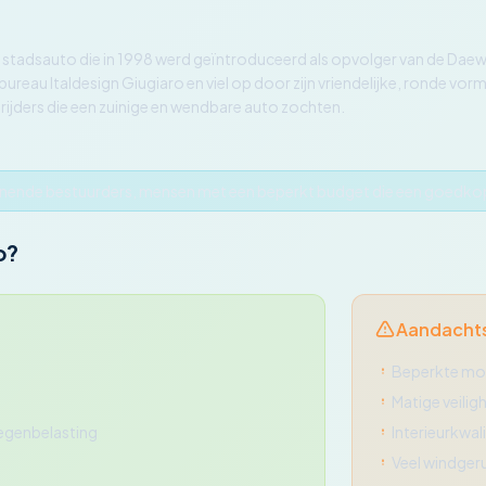
stadsauto die in 1998 werd geïntroduceerd als opvolger van de Da
eau Italdesign Giugiaro en viel op door zijn vriendelijke, ronde vor
rijders die een zuinige en wendbare auto zochten.
innende bestuurders, mensen met een beperkt budget die een goedkop
o?
Aandacht
Beperkte mo
Matige veili
egenbelasting
Interieurkwali
Veel windgeru