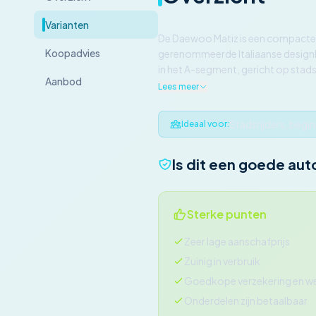
Varianten
De Daewoo Matiz is een compacte 
Koopadvies
gerenommeerde Italiaanse designbur
in het A-segment, gericht op stads
Aanbod
Lees meer
Stadsrijders, beg
Ideaal voor:
Is dit een goede aut
Sterke punten
Zeer lage aanschafprijs
Zuinig in verbruik
Goedkope verzekering en w
Onderdelen zijn betaalbaar