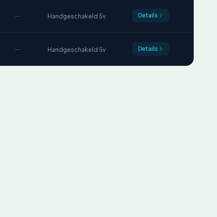
—
Details
Handgeschakeld 5v
—
Details
Handgeschakeld 5v