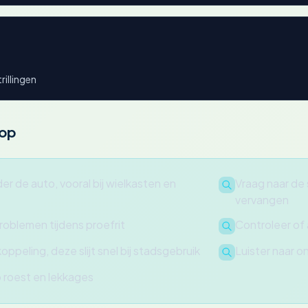
rillingen
oop
er de auto, vooral bij wielkasten en
Vraag naar de 
vervangen
roblemen tijdens proefrit
Controleer of 
ppeling, deze slijt snel bij stadsgebruik
Luister naar 
p roest en lekkages