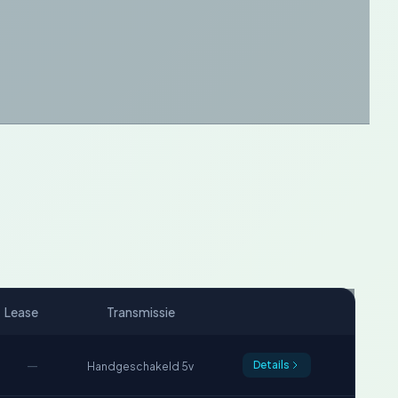
Lease
Transmissie
—
Details
Handgeschakeld 5v