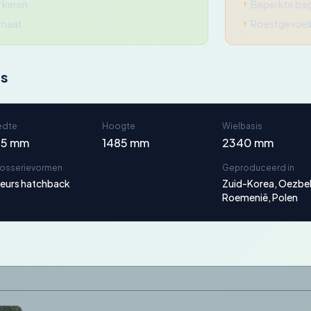
rkeren
Beperkte ba
rmaat
Roestgevoeli
ns
edte
Hoogte
Wielbasis
95 mm
1485 mm
2340 mm
rosserievormen
Geproduceerd in
eurs hatchback
Zuid-Korea, Oezbeki
Roemenië, Polen