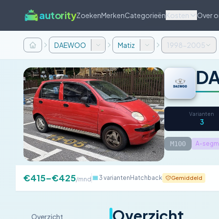
autority
Zoeken
Merken
Categorieën
Kosten
Over o
DAEWOO
Matiz
1998-2005
DA
Varianten
3
M100
A-segme
€415–€425
3 varianten
Hatchback
Gemiddeld
/mnd
Overzicht
Overzicht