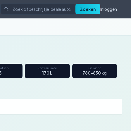
Zoeken
Inloggen
aatsen
Kofferruimte
Gewicht
5
170 L
780–850 kg