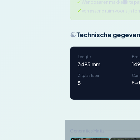
Wendbaar en makkelijk te pa
Verrassend ruim voor zijn fo
Technische gegeve
Lengte
Bre
3495 mm
14
Zitplaatsen
Car
5
5-d
Generaties Matiz