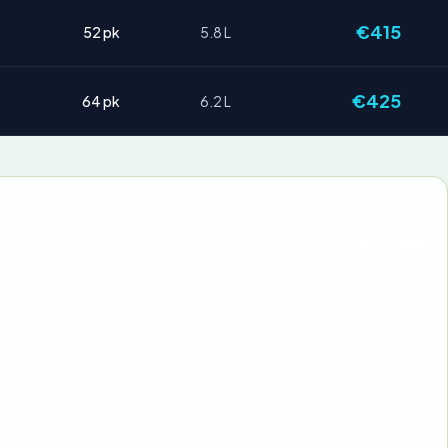
€415
52 pk
5.8 L
€425
64 pk
6.2 L
€149-€159
€91
€85
€90