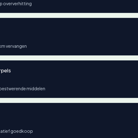
p oververhitting
 km vervangen
rpels
roestwerende middelen
latief goedkoop