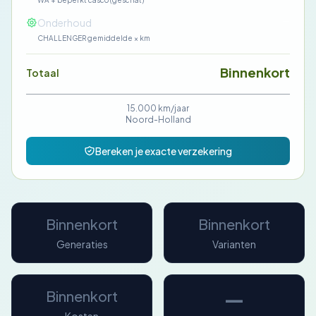
WA + beperkt casco (geschat)
—
Onderhoud
CHALLENGER gemiddelde × km
Binnenkort
Totaal
15.000 km/jaar
Noord-Holland
Bereken je exacte verzekering
Binnenkort
Binnenkort
Generaties
Varianten
—
Binnenkort