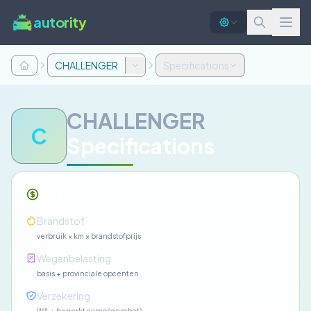
autority
CHALLENGER
Specifications
CHALLENGER
C
Specifications
Maandelijkse kosten
—
Brandstof
verbruik × km × brandstofprijs
—
Wegenbelasting
basis + provinciale opcenten
—
Verzekering