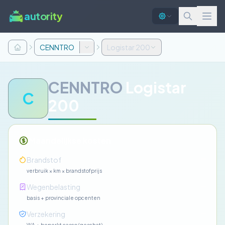
autority
CENNTRO
Logistar 200
CENNTRO
Logistar
C
200
Maandelijkse kosten
—
Brandstof
verbruik × km × brandstofprijs
—
Wegenbelasting
basis + provinciale opcenten
—
Verzekering