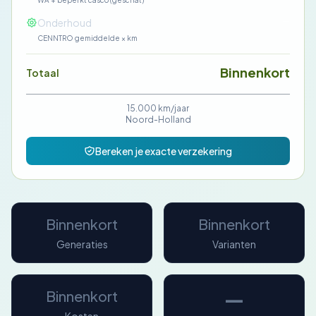
WA + beperkt casco (geschat)
—
Onderhoud
CENNTRO gemiddelde × km
Binnenkort
Totaal
15.000 km/jaar
Noord-Holland
Bereken je exacte verzekering
Binnenkort
Binnenkort
Generaties
Varianten
—
Binnenkort