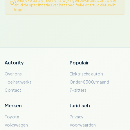
generieke data en kunnen afwijkingen bevatten. Controleer
altijd de specificaties van het specifieke voertuig dat u wilt
kopen.
Autority
Populair
Over ons
Elektrische auto's
Hoe het werkt
Onder €300/maand
Contact
7-zitters
Merken
Juridisch
Toyota
Privacy
Volkswagen
Voorwaarden