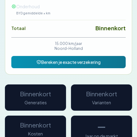
—
Onderhoud
BYD gemiddelde × km
Binnenkort
Totaal
15.000 km/jaar
Noord-Holland
Bereken je exacte verzekering
Binnenkort
Binnenkort
Generaties
Varianten
—
Binnenkort
Kosten
Jaar op de markt