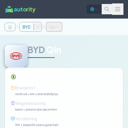
autority
BYD
Qin
BYD
Qin
Maandelijkse kosten
—
Brandstof
verbruik × km × brandstofprijs
—
Wegenbelasting
basis + provinciale opcenten
—
Verzekering
WA + beperkt casco (geschat)