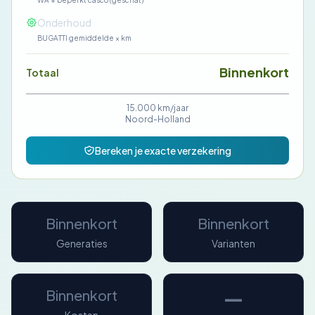
WA + beperkt casco (geschat)
—
Onderhoud
BUGATTI gemiddelde × km
Binnenkort
Totaal
15.000 km/jaar
Noord-Holland
Bereken je exacte verzekering
Binnenkort
Binnenkort
Generaties
Varianten
—
Binnenkort