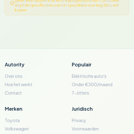
generieke data en kunnen afwijkingen bevatten. Controleer
altijd de specificaties van het specifieke voertuig dat u wilt
kopen.
Autority
Populair
Over ons
Elektrische auto's
Hoe het werkt
Onder €300/maand
Contact
7-zitters
Merken
Juridisch
Toyota
Privacy
Volkswagen
Voorwaarden