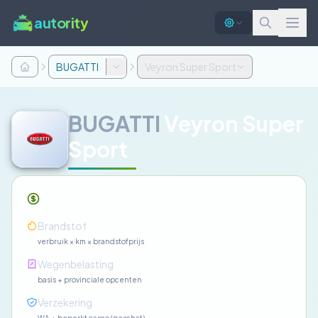
autority
BUGATTI
Veyron Super Sport
BUGATTI
Veyron Super
Sport
Maandelijkse kosten
—
Brandstof
verbruik × km × brandstofprijs
—
Wegenbelasting
basis + provinciale opcenten
—
Verzekering